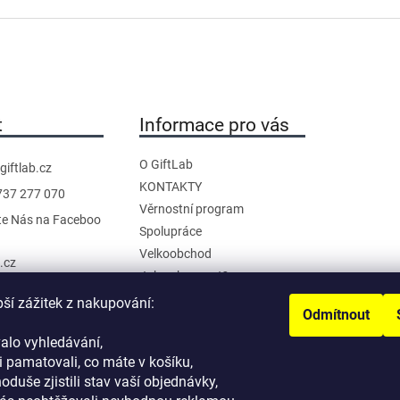
t
Informace pro vás
O GiftLab
giftlab.cz
KONTAKTY
737 277 070
Věrnostní program
te Nás na Faceboo
Spolupráce
Velkoobchod
b.cz
Jak nakupovat?
anál na YouTube
Doprava a platba
pší zážitek z nakupování:
Odmítnout
Reklamace a Vrácení
alo vyhledávání,
Obchodní podmínky
 pamatovali, co máte v košíku,
Podmínky ochrany osobních
noduše zjistili stav vaší objednávky,
údajů