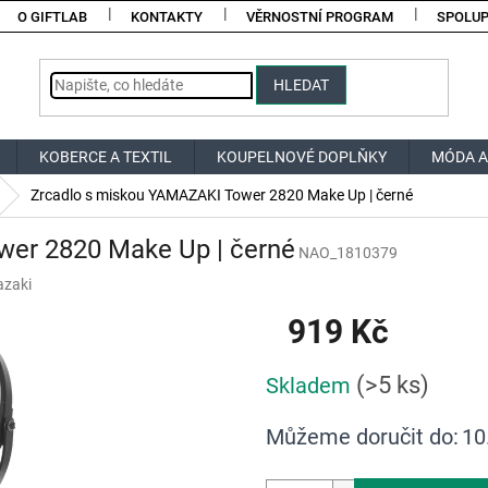
O GIFTLAB
KONTAKTY
VĚRNOSTNÍ PROGRAM
SPOLU
HLEDAT
KOBERCE A TEXTIL
KOUPELNOVÉ DOPLŇKY
MÓDA A
Zrcadlo s miskou YAMAZAKI Tower 2820 Make Up | černé
er 2820 Make Up | černé
NAO_1810379
zaki
919 Kč
Měrná
(>5 ks)
Skladem
cena:
Můžeme doručit do:
10