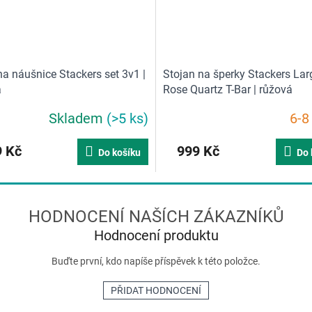
a náušnice Stackers set 3v1 |
Stojan na šperky Stackers Lar
á
Rose Quartz T-Bar | růžová
Skladem
(>5 ks)
6-8
 Kč
999 Kč
Do košíku
Do 
Hodnocení produktu
Buďte první, kdo napíše příspěvek k této položce.
PŘIDAT HODNOCENÍ