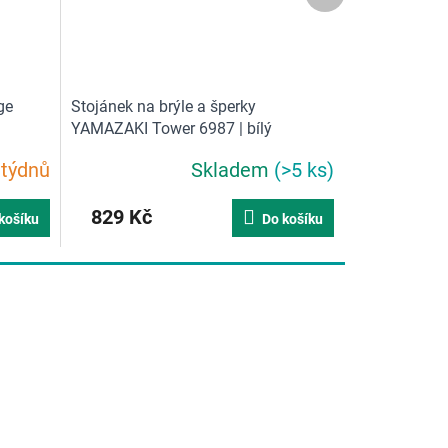
ge
Stojánek na brýle a šperky
YAMAZAKI Tower 6987 | bílý
 týdnů
Skladem
(>5 ks)
829 Kč
košíku
Do košíku