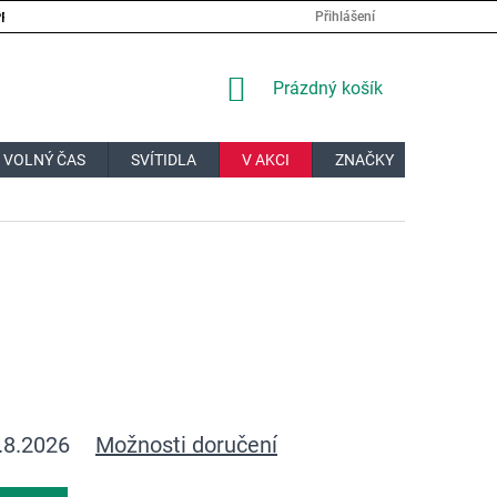
PRÁCE
VELKOOBCHOD
JAK NAKUPOVAT?
DOPRAVA A PL
Přihlášení
NÁKUPNÍ
Prázdný košík
KOŠÍK
 VOLNÝ ČAS
SVÍTIDLA
V AKCI
ZNAČKY
DÁRKOV
.8.2026
Možnosti doručení