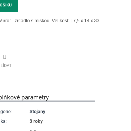
KOŠÍKU
or - zrcadlo s miskou. Velikost: 17,5 x 14 x 33
LÍDAT
plňkové parametry
gorie
:
Stojany
uka
:
3 roky