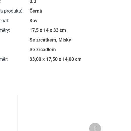
:
0.3
a produktů
:
Černá
riál
:
Kov
měry
:
17,5 x 14 x 33 cm
:
Se zrcátkem, Misky
Se zrcadlem
měr
:
33,00 x 17,50 x 14,00 cm
Další
produkt