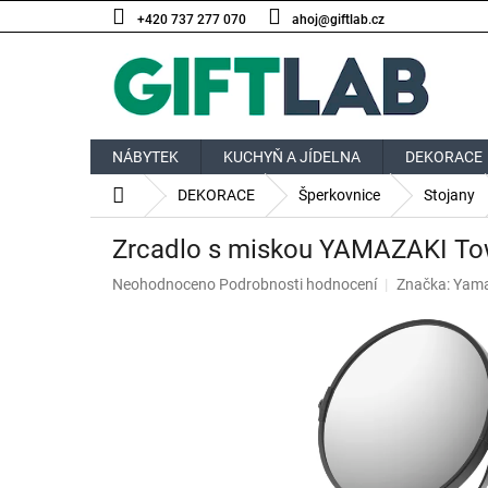
Přejít
+420 737 277 070
ahoj@giftlab.cz
na
obsah
NÁBYTEK
KUCHYŇ A JÍDELNA
DEKORACE
Domů
DEKORACE
Šperkovnice
Stojany
Zrcadlo s miskou YAMAZAKI Tow
Průměrné
Neohodnoceno
Podrobnosti hodnocení
Značka:
Yama
hodnocení
produktu
je
0,0
z
5
hvězdiček.