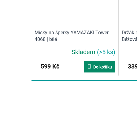
Misky na šperky YAMAZAKI Tower
Držák n
4068 | bílé
Béžov
Skladem
(>5 ks)
599 Kč
339
Do košíku