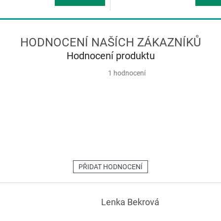
Hodnocení produktu
Průměrné
1 hodnocení
hodnocení
produktu
je
5,0
z
5
hvězdiček.
PŘIDAT HODNOCENÍ
Lenka Bekrová