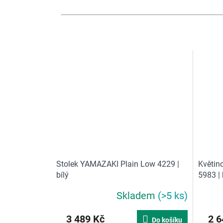
Stolek YAMAZAKI Plain Low 4229 |
Květin
bílý
5983 | 
Skladem
(>5 ks)
3 489 Kč
2 6
Do košíku