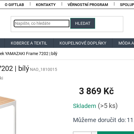
O GIFTLAB
KONTAKTY
VĚRNOSTNÍ PROGRAM
SPOLU
HLEDAT
KOBERCE A TEXTIL
KOUPELNOVÉ DOPLŇKY
MÓDA A
lek YAMAZAKI Frame 7202 | bílý
02 | bílý
NAO_1810015
ki
3 869 Kč
Měrná
(>5 ks)
Skladem
cena:
Můžeme doručit do:
11