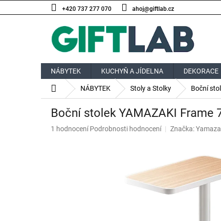
Přejít
+420 737 277 070
ahoj@giftlab.cz
na
obsah
NÁBYTEK
KUCHYŇ A JÍDELNA
DEKORACE
Domů
NÁBYTEK
Stoly a Stolky
Boční sto
Boční stolek YAMAZAKI Frame 72
Průměrné
1 hodnocení
Podrobnosti hodnocení
Značka:
Yamaza
hodnocení
produktu
je
5,0
z
5
hvězdiček.