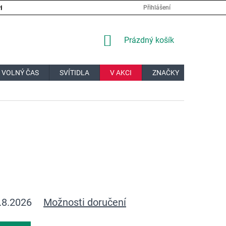
PRÁCE
VELKOOBCHOD
JAK NAKUPOVAT?
DOPRAVA A PL
Přihlášení
NÁKUPNÍ
Prázdný košík
KOŠÍK
 VOLNÝ ČAS
SVÍTIDLA
V AKCI
ZNAČKY
DÁRKOV
.8.2026
Možnosti doručení