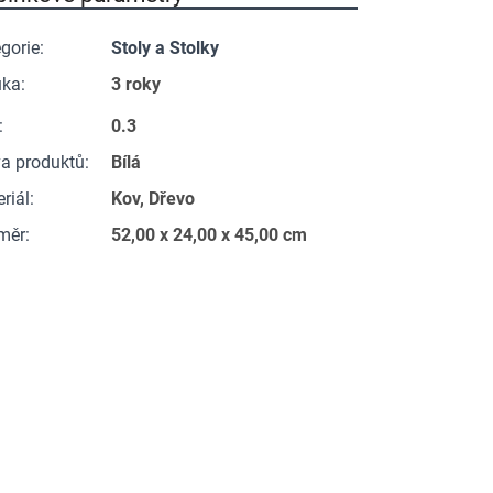
gorie
:
Stoly a Stolky
uka
:
3 roky
:
0.3
a produktů
:
Bílá
riál
:
Kov, Dřevo
měr
:
52,00 x 24,00 x 45,00 cm