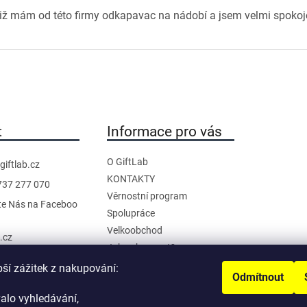
 již mám od této firmy odkapavac na nádobí a jsem velmi spoko
t
Informace pro vás
O GiftLab
giftlab.cz
KONTAKTY
737 277 070
Věrnostní program
te Nás na Faceboo
Spolupráce
Velkoobchod
b.cz
Jak nakupovat?
anál na YouTube
Doprava a platba
pší zážitek z nakupování:
Odmítnout
Reklamace a Vrácení
alo vyhledávání,
Obchodní podmínky