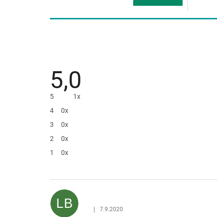
5,0
5
1x
4
0x
3
0x
2
0x
1
0x
V
ý
p
LB
i
|
7.9.2020
Hodnocení produktu je 5 z 5 hvězdiček.