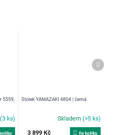
Další
produkt
r 5559,
Stolek YAMAZAKI 4804 | černá
(3 ks)
Skladem
(>5 ks)
3 899 Kč
košíku
Do košíku