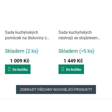
Sada kuchýnských
Sada kuchyňských
pomůcek na těstoviny z
nástrojů se stojánkem
nerezové oceli Andrea
Joseph Joseph Elevate
House | stříbrná / hnědá
10569 Fusion 3
Skladem
(2 ks)
Skladem
(>5 ks)
1 009 Kč
1 449 Kč
Do košíku
Do košíku
ZOBRAZIT VŠECHNY SOUVISEJÍCÍ PRODUKTY
Z
á