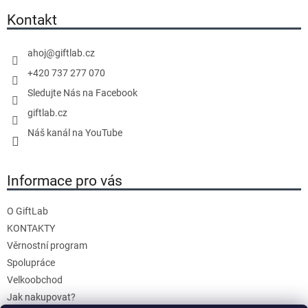
p
a
Kontakt
t
í
ahoj
@
giftlab.cz
+420 737 277 070
Sledujte Nás na Facebook
giftlab.cz
Náš kanál na YouTube
Informace pro vás
O GiftLab
KONTAKTY
Věrnostní program
Spolupráce
Velkoobchod
Jak nakupovat?