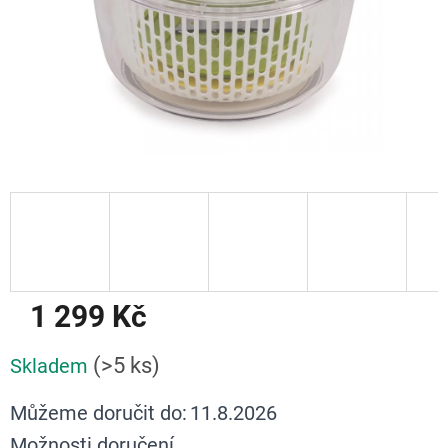
1 299 Kč
Měrná
(>5 ks)
Skladem
cena:
Můžeme doručit do:
11.8.2026
Možnosti doručení