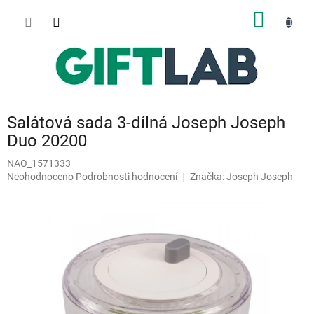
Přejít
NÁKUP
na
obsah
KOŠÍK
Salátová sada 3-dílná Joseph Joseph
Duo 20200
NAO_1571333
Průměrné
Neohodnoceno
Podrobnosti hodnocení
Značka:
Joseph Joseph
hodnocení
produktu
je
0,0
z
5
hvězdiček.