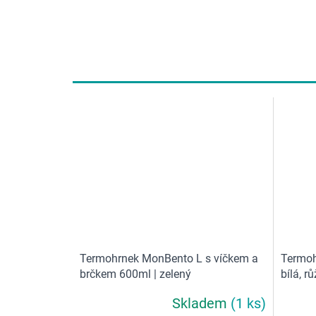
Termohrnek MonBento L s víčkem a
Termoh
brčkem 600ml | zelený
bílá, r
Skladem
(1 ks)