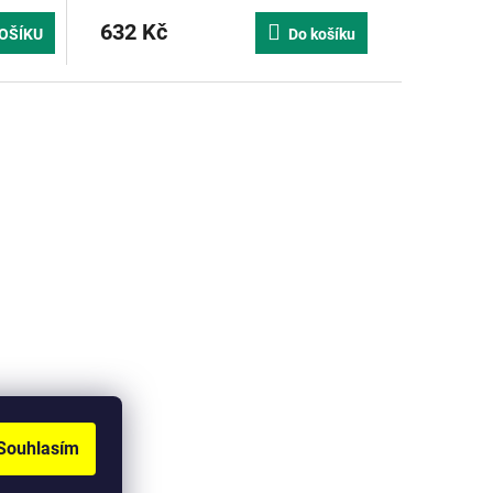
632 Kč
OŠÍKU
Do košíku
Souhlasím