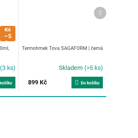
Další
produkt
537
Kč
–5
%
30ml,
Termohrnek Tova SAGAFORM | černá
(3 ks)
Skladem
(>5 ks)
899 Kč
košíku
Do košíku