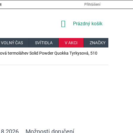
PRÁCE
VELKOOBCHOD
JAK NAKUPOVAT?
DOPRAVA A PL
Přihlášení
NÁKUPNÍ
Prázdný košík
KOŠÍK
 VOLNÝ ČAS
SVÍTIDLA
V AKCI
ZNAČKY
DÁRKOV
ová termoláhev Solid Powder Quokka Tyrkysová, 510
.8.2026
Možnosti doručení