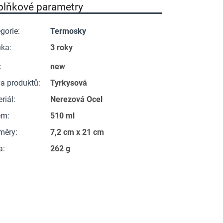
plňkové parametry
gorie
:
Termosky
uka
:
3 roky
:
new
a produktů
:
Tyrkysová
riál
:
Nerezová Ocel
em
:
510 ml
měry
:
7,2 cm x 21 cm
a
:
262 g