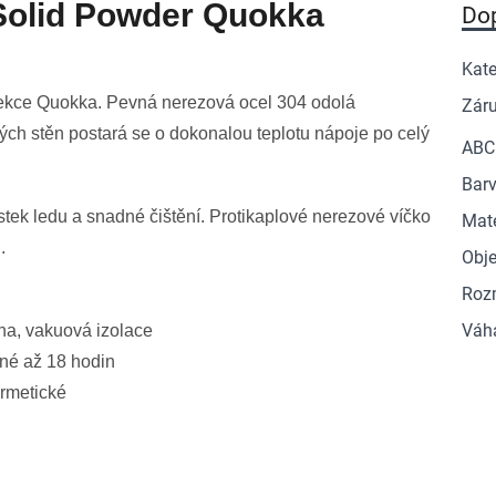
Solid Powder Quokka
Do
Kate
olekce Quokka. Pevná nerezová ocel 304 odolá
Zár
ch stěn postará se o dokonalou teplotu nápoje po celý
ABC
Barv
tek ledu a snadné čištění. Protikaplové nerezové víčko
Mate
.
Obj
Roz
Váh
na, vakuová izolace
né až 18 hodin
ermetické