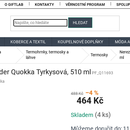
O GIFTLAB
KONTAKTY
VĚRNOSTNÍ PROGRAM
SPOLU
HLEDAT
KOBERCE A TEXTIL
KOUPELNOVÉ DOPLŇKY
MÓDA A
a
Termohrnky, termosky a
Nerez
Termosky
láhve
ml
der Quokka Tyrkysová, 510 ml
PF_Q11693
ka
–4 %
488 Kč
464 Kč
Měrná
(4 ks)
Skladem
cena:
Můžeme doručit do:
11