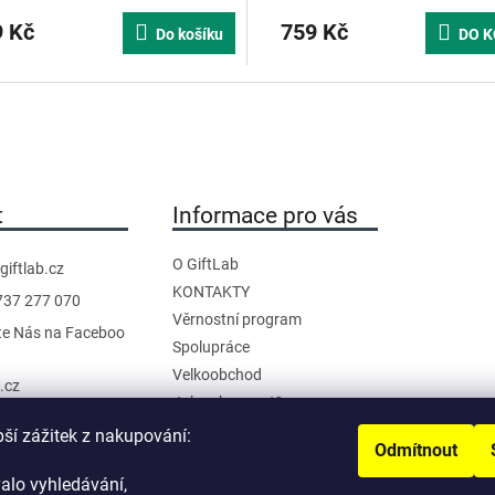
 Kč
759 Kč
Do košíku
DO K
t
Informace pro vás
O GiftLab
giftlab.cz
KONTAKTY
737 277 070
Věrnostní program
te Nás na Faceboo
Spolupráce
Velkoobchod
b.cz
Jak nakupovat?
anál na YouTube
Doprava a platba
pší zážitek z nakupování:
Odmítnout
Reklamace a Vrácení
alo vyhledávání,
Obchodní podmínky