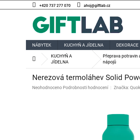
Přejít
+420 737 277 070
ahoj@giftlab.cz
na
obsah
NÁBYTEK
KUCHYŇ A JÍDELNA
DEKORACE
KUCHYŇ A
Přeprava potravin 
Domů
JÍDELNA
nápojů
Nerezová termoláhev Solid Pow
Průměrné
Neohodnoceno
Podrobnosti hodnocení
Značka:
Quok
hodnocení
produktu
je
0,0
z
5
hvězdiček.