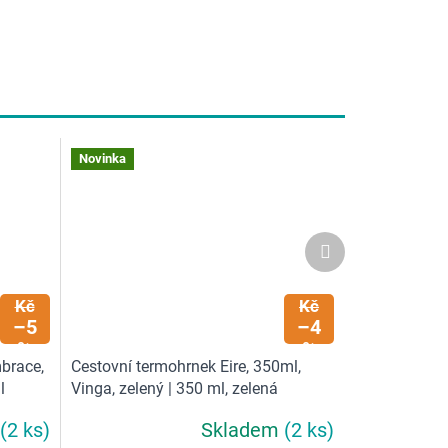
Novinka
Další
produkt
799
665
Kč
Kč
–5
–4
%
%
brace,
Cestovní termohrnek Eire, 350ml,
l
Vinga, zelený | 350 ml, zelená
(2 ks)
Skladem
(2 ks)