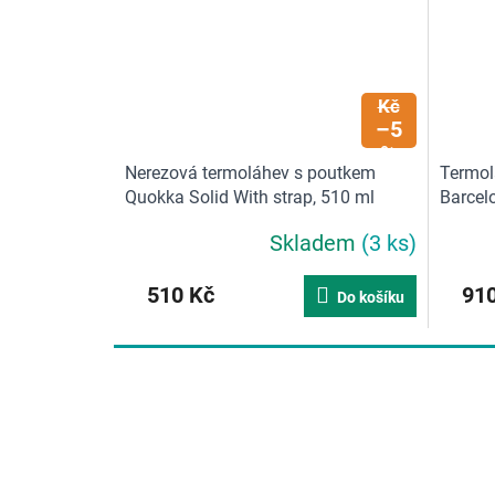
537
Kč
–5
%
Nerezová termoláhev s poutkem
Termolá
Quokka Solid With strap, 510 ml
Barcelo
Skladem
(3 ks)
510 Kč
910
Do košíku