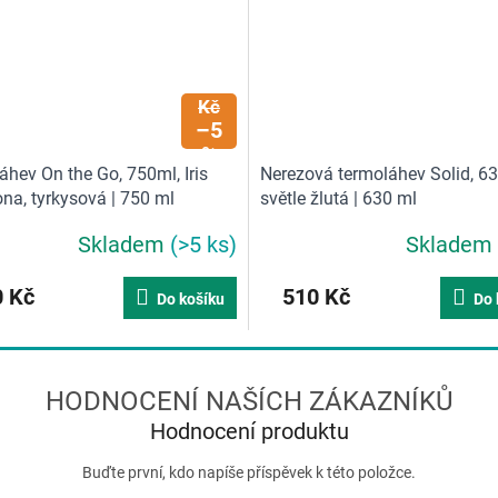
958
Kč
–5
%
hev On the Go, 750ml, Iris
Nerezová termoláhev Solid, 6
na, tyrkysová | 750 ml
světle žlutá | 630 ml
Skladem
(>5 ks)
Skladem
 Kč
510 Kč
Do košíku
Do 
Hodnocení produktu
Buďte první, kdo napíše příspěvek k této položce.