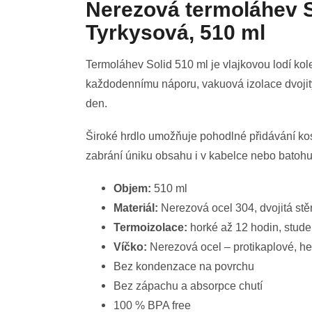
Nerezová termoláhev 
Tyrkysová, 510 ml
Termoláhev Solid 510 ml je vlajkovou lodí k
každodennímu náporu, vakuová izolace dvojitý
den.
Široké hrdlo umožňuje pohodlné přidávání kos
zabrání úniku obsahu i v kabelce nebo batohu
Objem:
510 ml
Materiál:
Nerezová ocel 304, dvojitá stě
Termoizolace:
horké až 12 hodin, stude
Víčko:
Nerezová ocel – protikaplové, h
Bez kondenzace na povrchu
Bez zápachu a absorpce chutí
100 % BPA free