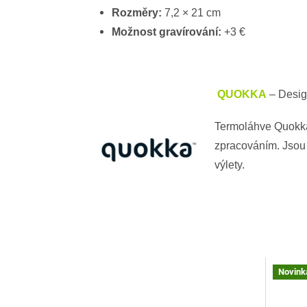
Rozměry:
7,2 × 21 cm
Možnost gravírování:
+3 €
QUOKKA
– Design
Termoláhve Quokka
zpracováním. Jsou 
výlety.
Novink