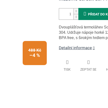
PŘIDAT DO 
Dvouplášťová termoláhev So
304. Udržuje nápoje horké 1
BPA free, s širokým hrdlem p
Detailní informace
488 Kč
–4 %
TISK
ZEPTAT SE
H