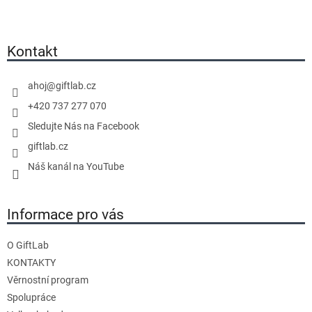
Z
á
p
a
Kontakt
t
í
ahoj
@
giftlab.cz
+420 737 277 070
Sledujte Nás na Facebook
giftlab.cz
Náš kanál na YouTube
Informace pro vás
O GiftLab
KONTAKTY
Věrnostní program
Spolupráce