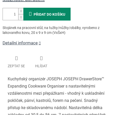
PŘIDAT DO KOŠÍKU
Stojánek na pracovní stůl, na tužky/nůžky/obálky, vyrobeno z
lakovaného kovu, 20 x 9 x 9 cm (VxŠxH)
Detailní informace
ZEPTAT SE
HLÍDAT
Kuchyňský organizér JOSEPH JOSEPH DrawerStore™
Expanding Cookware Organiser s nastavitelnými
vzdálenostmi mezi přepážkami - vhodný k uskladnění
pokliček, pánví, kastrolů, forem na pečení. Snadný
přístup ke skladovanému nádobí. Nastavitelná délka
základny od 30,5 do 56 cm. 7 nastavitelných přepážek.