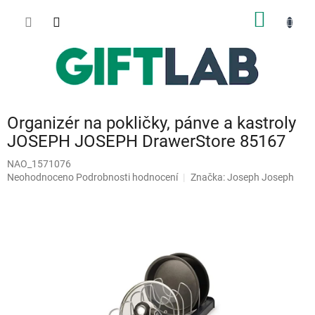
Přejít
NÁKUP
na
obsah
KOŠÍK
Organizér na pokličky, pánve a kastroly
JOSEPH JOSEPH DrawerStore 85167
NAO_1571076
Průměrné
Neohodnoceno
Podrobnosti hodnocení
Značka:
Joseph Joseph
hodnocení
produktu
je
0,0
z
5
hvězdiček.