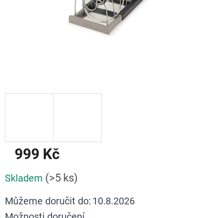
999 Kč
Měrná
(>5 ks)
Skladem
cena:
Můžeme doručit do:
10.8.2026
Možnosti doručení