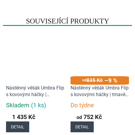
SOUVISEJÍCÍ PRODUKTY
–9 %
835 Kč
od
Nástěnný věšák Umbra Flip
Nástěnný věšák Umbra Flip
s kovovými háčky |
s kovovými háčky | tmavě
espresso
hnědý
Skladem
(1 ks)
Do týdne
Průměrné
Průměrné
hodnocení
hodnocení
1 435 Kč
752 Kč
od
produktu
produktu
je
je
DETAIL
DETAIL
5,0
5,0
z
z