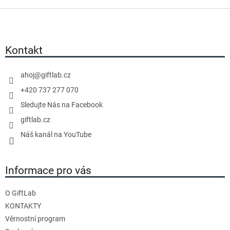
5
5
Z
hvězdiček.
hvězdiček.
á
p
a
Kontakt
t
í
ahoj
@
giftlab.cz
+420 737 277 070
Sledujte Nás na Facebook
giftlab.cz
Náš kanál na YouTube
Informace pro vás
O GiftLab
KONTAKTY
Věrnostní program