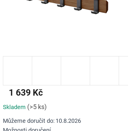
1 639 Kč
Měrná
(>5 ks)
Skladem
cena:
Můžeme doručit do:
10.8.2026
Možnosti doručení