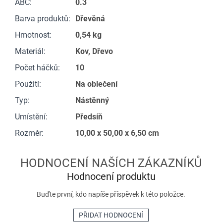
ABC
:
0.3
Barva produktů
:
Dřevěná
Hmotnost
:
0,54 kg
Materiál
:
Kov, Dřevo
Počet háčků
:
10
Použití
:
Na oblečení
Typ
:
Nástěnný
Umístění
:
Předsíň
Rozměr
:
10,00 x 50,00 x 6,50 cm
Hodnocení produktu
Buďte první, kdo napíše příspěvek k této položce.
PŘIDAT HODNOCENÍ