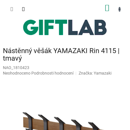
Přejít
NÁKUP
na
obsah
KOŠÍK
Nástěnný věšák YAMAZAKI Rin 4115 |
tmavý
NAO_1810423
Průměrné
Neohodnoceno
Podrobnosti hodnocení
Značka:
Yamazaki
hodnocení
produktu
je
0,0
z
5
hvězdiček.