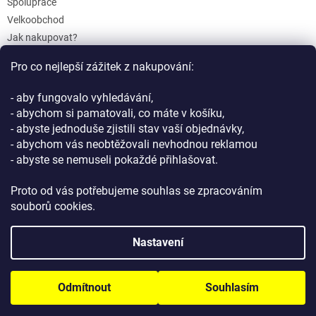
Spolupráce
Velkoobchod
Jak nakupovat?
Doprava a platba
Pro co nejlepší zážitek z nakupování:
Reklamace a Vrácení
Obchodní podmínky
- aby fungovalo vyhledávání,
Podmínky ochrany osobních údajů
- abychom si pamatovali, co máte v košíku,
- abyste jednoduše zjistili stav vaší objednávky,
- abychom vás neobtěžovali nevhodnou reklamou
- abyste se nemuseli pokaždé přihlašovat.
Proto od vás potřebujeme souhlas se zpracováním
souborů cookies.
Vytvořil Shoptet
Nastavení
Copyright 2026
GIFTLAB.cz
. Všechna práva vyhrazena.
Upravit
Odmítnout
Souhlasím
nastavení cookies