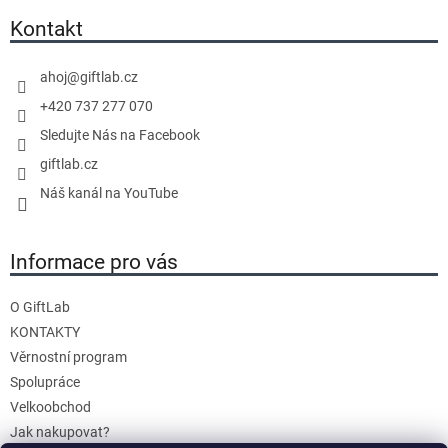
p
c
a
Kontakt
e
t
n
í
ahoj
@
giftlab.cz
í
+420 737 277 070
Sledujte Nás na Facebook
giftlab.cz
Náš kanál na YouTube
Informace pro vás
O GiftLab
KONTAKTY
Věrnostní program
Spolupráce
Velkoobchod
Jak nakupovat?