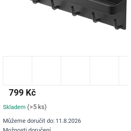
799 Kč
Měrná
(>5 ks)
Skladem
cena:
Můžeme doručit do:
11.8.2026
Možnosti doručení