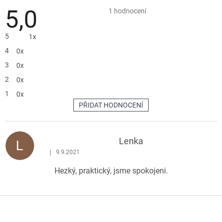
5,0
Průměrné
1 hodnocení
hodnocení
produktu
je
5
1x
5,0
z
4
0x
5
hvězdiček.
3
0x
2
0x
1
0x
PŘIDAT HODNOCENÍ
V
ý
p
Lenka
L
i
|
9.9.2021
Hodnocení produktu je 5 z 5 hvězdiček.
s
Hezký, praktický, jsme spokojeni.
h
o
d
Z
n
á
o