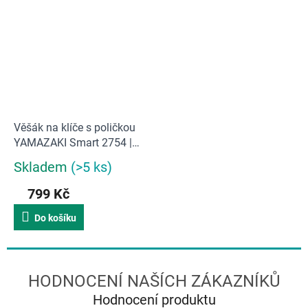
Věšák na klíče s poličkou
YAMAZAKI Smart 2754 |
bílý
Skladem
(>5 ks)
Průměrné
hodnocení
799 Kč
produktu
je
Do košíku
4,3
z
5
hvězdiček.
Hodnocení produktu