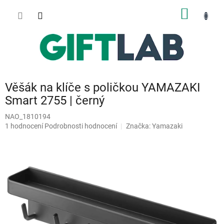
Přejít
NÁKUP
na
obsah
KOŠÍK
Věšák na klíče s poličkou YAMAZAKI
Smart 2755 | černý
NAO_1810194
Průměrné
1 hodnocení
Podrobnosti hodnocení
Značka:
Yamazaki
hodnocení
produktu
je
5,0
z
5
hvězdiček.