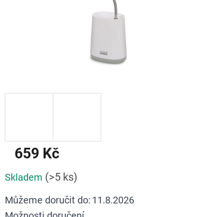
659 Kč
Měrná
(>5 ks)
Skladem
cena:
Můžeme doručit do:
11.8.2026
Možnosti doručení