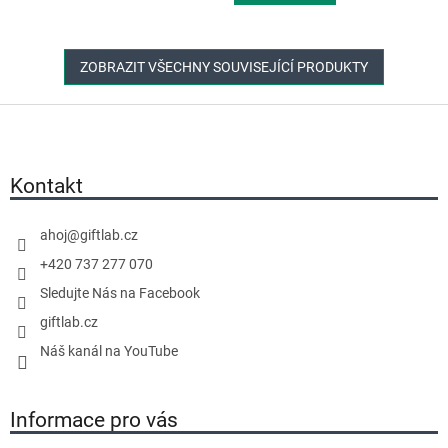
5
hvězdiček.
ZOBRAZIT VŠECHNY SOUVISEJÍCÍ PRODUKTY
Z
á
p
a
Kontakt
t
í
ahoj
@
giftlab.cz
+420 737 277 070
Sledujte Nás na Facebook
giftlab.cz
Náš kanál na YouTube
Informace pro vás