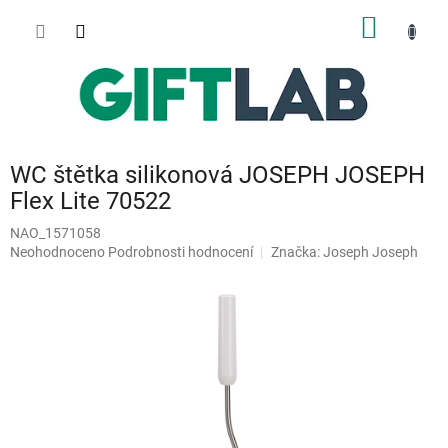
Přejít
NÁKUP
na
obsah
KOŠÍK
WC štětka silikonová JOSEPH JOSEPH
Flex Lite 70522
NAO_1571058
Průměrné
Neohodnoceno
Podrobnosti hodnocení
Značka:
Joseph Joseph
hodnocení
produktu
je
0,0
z
5
hvězdiček.