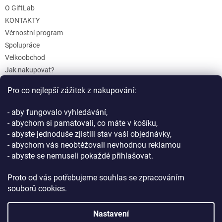
O GiftLab
KONTAKTY
Věrnostní program
Spolupráce
Velkoobchod
Jak nakupovat?
Doprava a platba
Pro co nejlepší zážitek z nakupování:
Reklamace a Vrácení
Obchodní podmínky
- aby fungovalo vyhledávání,
Podmínky ochrany osobních údajů
- abychom si pamatovali, co máte v košíku,
- abyste jednoduše zjistili stav vaší objednávky,
- abychom vás neobtěžovali nevhodnou reklamou
- abyste se nemuseli pokaždé přihlašovat.
Proto od vás potřebujeme souhlas se zpracováním
souborů cookies.
Vytvořil Shoptet
Nastavení