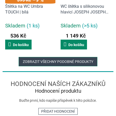
–9 %
Štětka na WC Umbra
WC štětka s silikonovou
TOUCH | bílá
hlavicí JOSEPH JOSEPH
Flex 360 | černá
Skladem
(1 ks)
Skladem
(>5 ks)
536 Kč
1 149 Kč
Do košíku
Do košíku
ZOBRAZIT VŠECHNY PODOBNÉ PRODUKTY
Hodnocení produktu
Buďte první, kdo napíše příspěvek k této položce.
PŘIDAT HODNOCENÍ