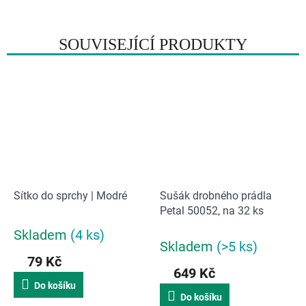
SOUVISEJÍCÍ PRODUKTY
Sítko do sprchy | Modré
Sušák drobného prádla
Petal 50052, na 32 ks
Skladem
(4 ks)
Průměrné
Skladem
(>5 ks)
hodnocení
79 Kč
produktu
649 Kč
je
Do košíku
5,0
Do košíku
z