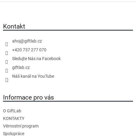
d
Z
n
á
o
p
c
a
Kontakt
e
t
n
í
ahoj
@
giftlab.cz
í
+420 737 277 070
Sledujte Nás na Facebook
giftlab.cz
Náš kanál na YouTube
Informace pro vás
O GiftLab
KONTAKTY
Věrnostní program
Spolupráce