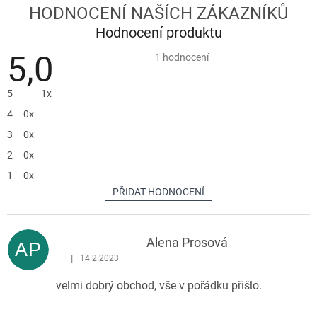
Hodnocení produktu
5,0
Průměrné
1 hodnocení
hodnocení
produktu
je
5
1x
5,0
z
4
0x
5
hvězdiček.
3
0x
2
0x
1
0x
PŘIDAT HODNOCENÍ
V
ý
p
Alena Prosová
AP
i
|
14.2.2023
Hodnocení produktu je 5 z 5 hvězdiček.
s
velmi dobrý obchod, vše v pořádku přišlo.
h
o