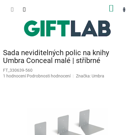
Přejít
NÁKUP
na
obsah
KOŠÍK
Sada neviditelných polic na knihy
Umbra Conceal malé | stříbrné
FT_330639-560
Průměrné
1 hodnocení
Podrobnosti hodnocení
Značka:
Umbra
hodnocení
produktu
je
5,0
z
5
hvězdiček.