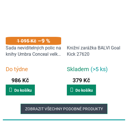
–9 %
1 095 Kč
Sada neviditelných polic na
Knižní zarážka BALVI Goal
knihy Umbra Conceal velké
Kick 27620
| stříbrné
Do týdne
Skladem
(>5 ks)
986 Kč
379 Kč
Do košíku
Do košíku
ZOBRAZIT VŠECHNY PODOBNÉ PRODUKTY