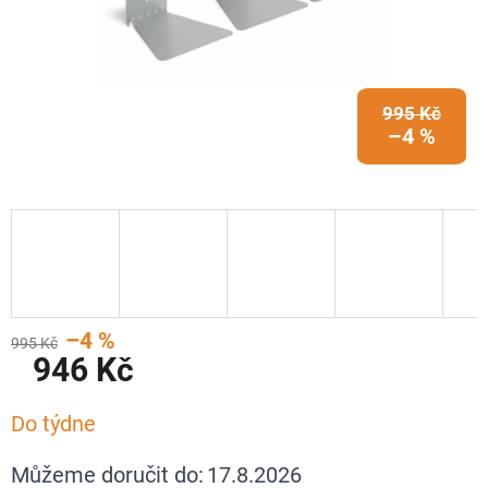
995 Kč
–4 %
–4 %
995 Kč
946 Kč
Měrná
Do týdne
cena:
Můžeme doručit do:
17.8.2026