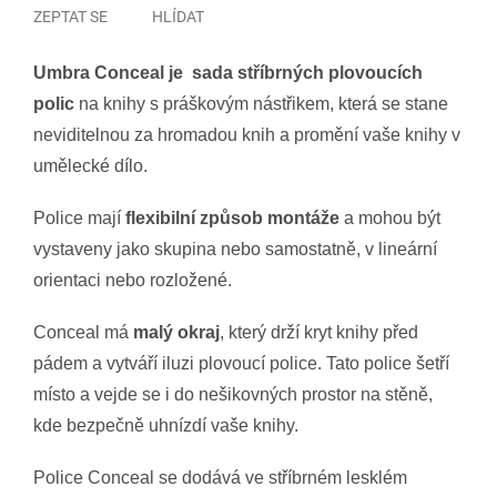
ZEPTAT SE
HLÍDAT
Umbra Conceal je sada stříbrných plovoucích
polic
na knihy s práškovým nástřikem, která se stane
neviditelnou za hromadou knih a promění vaše knihy v
umělecké dílo.
Police mají
flexibilní způsob montáže
a mohou být
vystaveny jako skupina nebo samostatně, v lineární
orientaci nebo rozložené.
Conceal má
malý okraj
, který drží kryt knihy před
pádem a vytváří iluzi plovoucí police. Tato police šetří
místo a vejde se i do nešikovných prostor na stěně,
kde bezpečně uhnízdí vaše knihy.
Police Conceal se dodává ve stříbrném lesklém