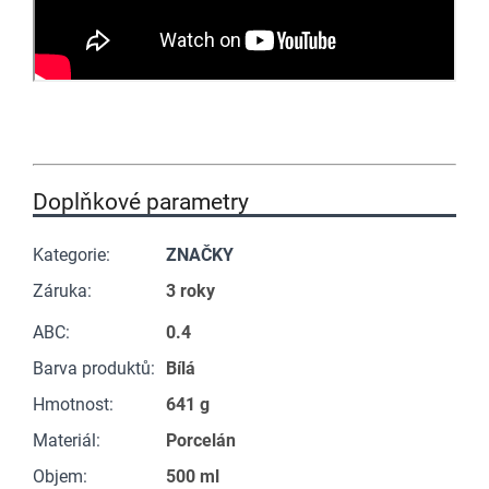
Doplňkové parametry
Kategorie
:
ZNAČKY
Záruka
:
3 roky
ABC
:
0.4
Barva produktů
:
Bílá
Hmotnost
:
641 g
Materiál
:
Porcelán
Objem
:
500 ml