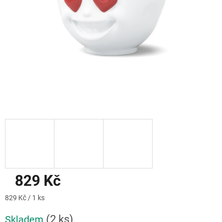
829 Kč
Měrná
829 Kč / 1 ks
cena:
(2 ks)
Skladem