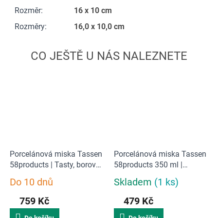
Rozměr
:
16 x 10 cm
Rozměry
:
16,0 x 10,0 cm
Porcelánová miska Tassen
Porcelánová miska Tassen
58products | Tasty, borová
58products 350 ml |
uvnitř
Výsmatá
Do 10 dnů
Skladem
(1 ks)
Průměrné
Průměrné
hodnocení
hodnocení
759 Kč
479 Kč
produktu
produktu
je
je