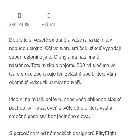
ZEPTAT SE
HLÍDAT
Dopřejte si veselé snídaně a vaše rána už nikdy
nebudou stejná!
Oči ve tvaru srdíček už teď vypadají
super roztomile jako Giphy a na naší malé
nástěnce.
Tato miska o objemu 500 ml s očima ve
tvaru srdce zachycuje ten zvláštní pocit, který vám
okamžitě vykouzlí úsměv na tváři.
Ideální na müsli, polévku nebo vaše oblíbené sladké
pochoutky – a zároveň skvělý dárek, který vysílá
srdečné poselství bez jediného slova.
S porcelánem od německých designérů FiftyEight