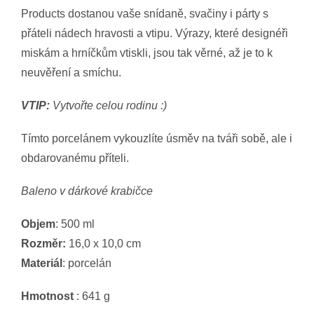
Products dostanou vaše snídaně, svačiny i párty s
přáteli nádech hravosti a vtipu. Výrazy, které designéři
miskám a hrníčkům vtiskli, jsou tak věrné, až je to k
neuvěření a smíchu.
VTIP:
Vytvořte celou rodinu :)
Tímto porcelánem vykouzlíte úsměv na tváři sobě, ale i
obdarovanému příteli.
Baleno v dárkové krabičce
Objem
: 500 ml
Rozměr:
16,0 x 10,0 cm
Materiál
: porcelán
Hmotnost
: 641 g