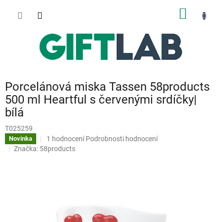
Přejít
NÁKUP
na
obsah
KOŠÍK
Porcelánová miska Tassen 58products
500 ml Heartful s červenými srdíčky|
bílá
T025259
Průměrné
1 hodnocení
Podrobnosti hodnocení
Novinka
hodnocení
Značka:
58products
produktu
je
3,0
z
5
hvězdiček.