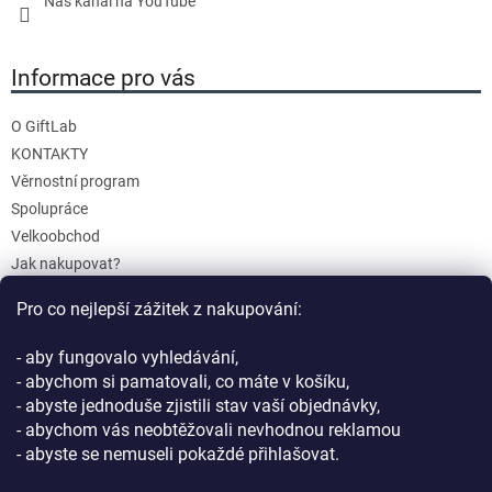
Náš kanál na YouTube
Informace pro vás
O GiftLab
KONTAKTY
Věrnostní program
Spolupráce
Velkoobchod
Jak nakupovat?
Doprava a platba
Pro co nejlepší zážitek z nakupování:
Reklamace a Vrácení
Obchodní podmínky
- aby fungovalo vyhledávání,
Podmínky ochrany osobních údajů
- abychom si pamatovali, co máte v košíku,
- abyste jednoduše zjistili stav vaší objednávky,
- abychom vás neobtěžovali nevhodnou reklamou
- abyste se nemuseli pokaždé přihlašovat.