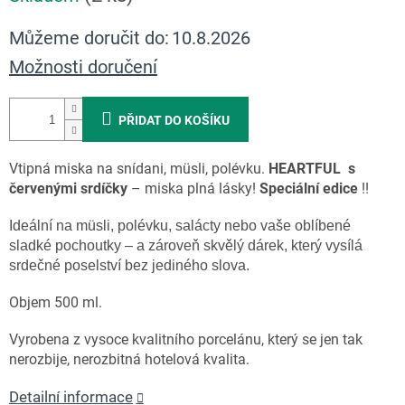
Můžeme doručit do:
10.8.2026
Možnosti doručení
PŘIDAT DO KOŠÍKU
Vtipná miska na snídani, müsli, polévku.
HEARTFUL
s
červenými srdíčky
– miska plná lásky!
Speciální edice
!!
Ideální na müsli, polévku, salácty nebo vaše oblíbené
sladké pochoutky – a zároveň skvělý dárek, který vysílá
srdečné poselství bez jediného slova.
Objem 500 ml.
Vyrobena z vysoce kvalitního porcelánu, který se jen tak
nerozbije,
nerozbitná hotelová kvalita.
Detailní informace