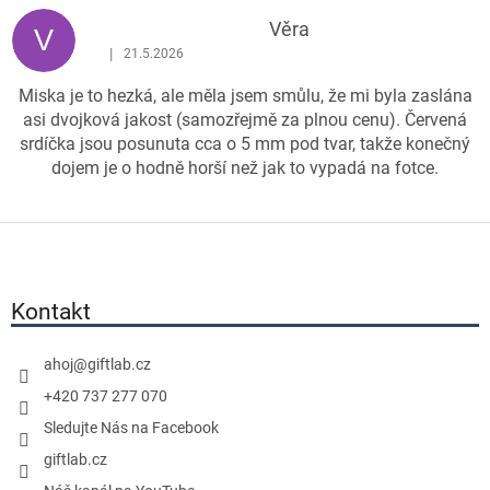
ý
p
Věra
V
i
|
21.5.2026
Hodnocení produktu je 3 z 5 hvězdiček.
s
Miska je to hezká, ale měla jsem smůlu, že mi byla zaslána
h
asi dvojková jakost (samozřejmě za plnou cenu). Červená
o
srdíčka jsou posunuta cca o 5 mm pod tvar, takže konečný
d
dojem je o hodně horší než jak to vypadá na fotce.
n
o
c
Z
e
á
n
p
í
a
Kontakt
t
í
ahoj
@
giftlab.cz
+420 737 277 070
Sledujte Nás na Facebook
giftlab.cz