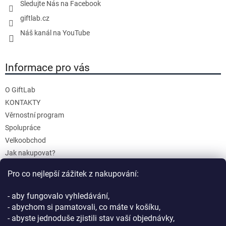
Sledujte Nás na Facebook
giftlab.cz
Náš kanál na YouTube
Informace pro vás
O GiftLab
KONTAKTY
Věrnostní program
Spolupráce
Velkoobchod
Jak nakupovat?
Doprava a platba
Pro co nejlepší zážitek z nakupování:
Reklamace a Vrácení
Obchodní podmínky
- aby fungovalo vyhledávání,
Podmínky ochrany osobních údajů
- abychom si pamatovali, co máte v košíku,
- abyste jednoduše zjistili stav vaší objednávky,