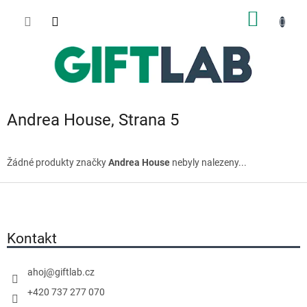
Přejít
NÁKUP
na
obsah
KOŠÍK
Andrea House
, Strana 5
Žádné produkty značky
Andrea House
nebyly nalezeny...
Z
á
p
a
Kontakt
t
í
ahoj
@
giftlab.cz
+420 737 277 070