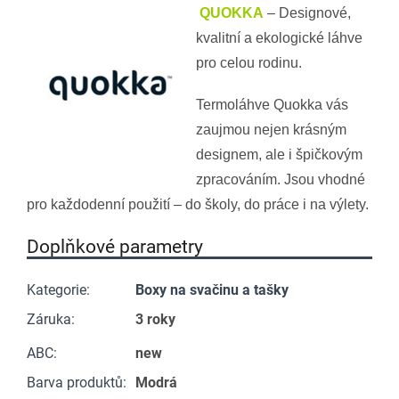
QUOKKA
– Designové,
kvalitní a ekologické láhve
pro celou rodinu.
Termoláhve Quokka vás
zaujmou nejen krásným
designem, ale i špičkovým
zpracováním. Jsou vhodné
pro každodenní použití – do školy, do práce i na výlety.
Doplňkové parametry
Kategorie
:
Boxy na svačinu a tašky
Záruka
:
3 roky
ABC
:
new
Barva produktů
:
Modrá