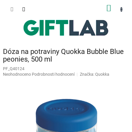
Přejít
NÁKUP
na
obsah
KOŠÍK
Dóza na potraviny Quokka Bubble Blue
peonies, 500 ml
PF_Q40124
Průměrné
Neohodnoceno
Podrobnosti hodnocení
Značka:
Quokka
hodnocení
produktu
je
0,0
z
5
hvězdiček.