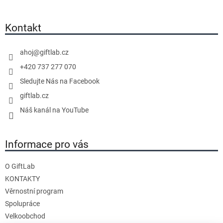
á
p
a
Kontakt
t
í
ahoj
@
giftlab.cz
+420 737 277 070
Sledujte Nás na Facebook
giftlab.cz
Náš kanál na YouTube
Informace pro vás
O GiftLab
KONTAKTY
Věrnostní program
Spolupráce
Velkoobchod