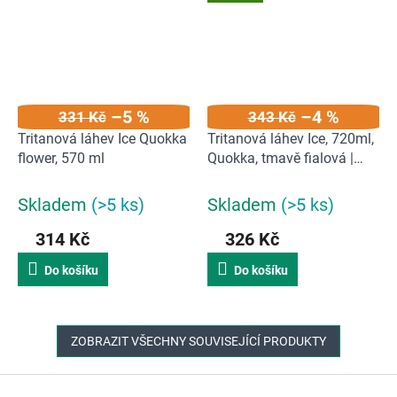
–5 %
–4 %
331 Kč
343 Kč
Tritanová láhev Ice Quokka
Tritanová láhev Ice, 720ml,
flower, 570 ml
Quokka, tmavě fialová |
720 ml
Skladem
(>5 ks)
Skladem
(>5 ks)
314 Kč
326 Kč
Do košíku
Do košíku
ZOBRAZIT VŠECHNY SOUVISEJÍCÍ PRODUKTY
Z