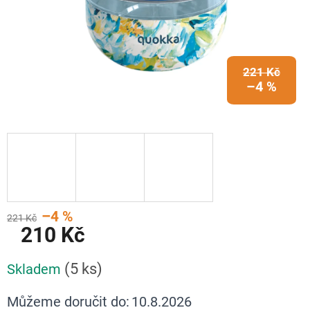
221 Kč
–4 %
–4 %
221 Kč
210 Kč
Měrná
(5 ks)
Skladem
cena:
Můžeme doručit do:
10.8.2026