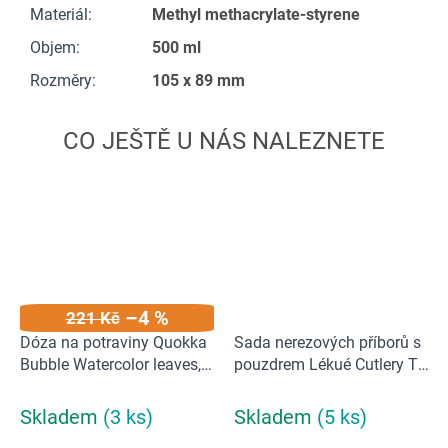
Materiál
:
Methyl methacrylate-styrene
Objem
:
500 ml
Rozměry
:
105 x 89 mm
–4 %
221 Kč
Dóza na potraviny Quokka
Sada nerezových příborů s
Bubble Watercolor leaves,
pouzdrem Lékué Cutlery To
500 ml
Go | krémová
Skladem
(3 ks)
Skladem
(5 ks)