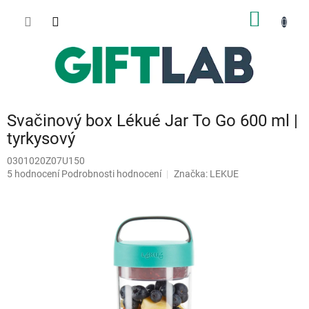
Přejít
NÁKUP
na
obsah
KOŠÍK
Svačinový box Lékué Jar To Go 600 ml |
tyrkysový
0301020Z07U150
Průměrné
5 hodnocení
Podrobnosti hodnocení
Značka:
LEKUE
hodnocení
produktu
je
5,0
z
5
hvězdiček.