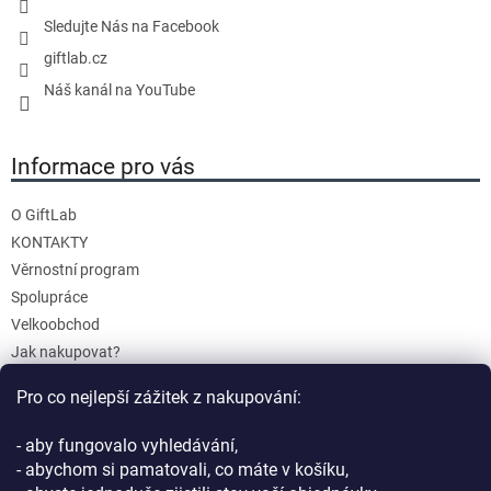
Sledujte Nás na Facebook
giftlab.cz
Náš kanál na YouTube
Informace pro vás
O GiftLab
KONTAKTY
Věrnostní program
Spolupráce
Velkoobchod
Jak nakupovat?
Doprava a platba
Pro co nejlepší zážitek z nakupování:
Reklamace a Vrácení
Obchodní podmínky
- aby fungovalo vyhledávání,
Podmínky ochrany osobních údajů
- abychom si pamatovali, co máte v košíku,