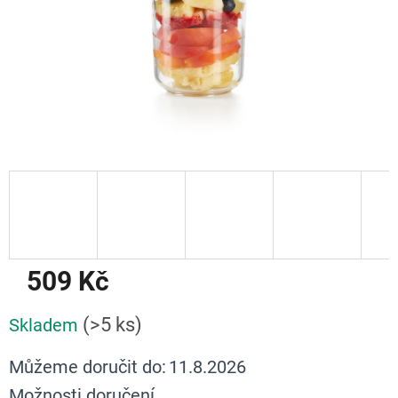
509 Kč
Měrná
(>5 ks)
Skladem
cena:
Můžeme doručit do:
11.8.2026
Možnosti doručení