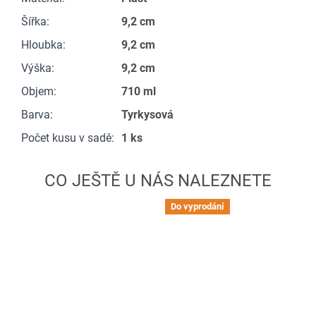
Šířka
:
9,2 cm
Hloubka
:
9,2 cm
Výška
:
9,2 cm
Objem
:
710 ml
Barva
:
Tyrkysová
Počet kusu v sadě
:
1 ks
Do vyprodání