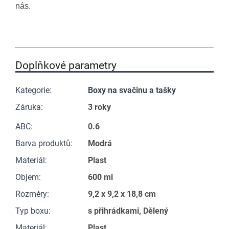
nás.
Doplňkové parametry
Kategorie
:
Boxy na svačinu a tašky
Záruka
:
3 roky
ABC
:
0.6
Barva produktů
:
Modrá
Materiál
:
Plast
Objem
:
600 ml
Rozměry
:
9,2 x 9,2 x 18,8 cm
Typ boxu
:
s přihrádkami, Dělený
Materiál
:
Plast