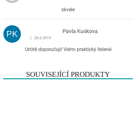
skvele
Pavla Kuskova
PK
|
24.2.2019
Hodnocení produktu je 5 z 5 hvězdiček.
Určitě doporučuji! Velmi praktický řešené
SOUVISEJÍCÍ PRODUKTY