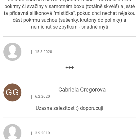
c
pokrmy či svačiny v samotném boxu (totálně skvělé) a ještě
e
ta přídavná silikonová "mistička", pokud chci nechat nějakou
n
část pokrmu suchou (sušenky, krutony do polínky) a
í
nemíchat se zbytkem - snadné mytí
|
15.8.2020
Hodnocení produktu je 5 z 5 hvězdiček.
+++
Gabriela Gregorova
GG
|
6.2.2020
Hodnocení produktu je 5 z 5 hvězdiček.
Uzasna zalezitost :) doporucuji
|
3.9.2019
Hodnocení produktu je 5 z 5 hvězdiček.