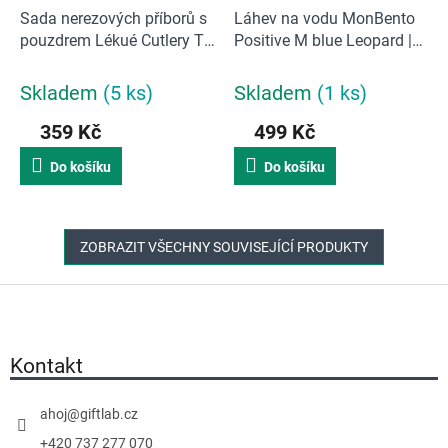
Sada nerezových příborů s
Láhev na vodu MonBento
pouzdrem Lékué Cutlery To
Positive M blue Leopard |
Go | krémová
modrá
Skladem
(5 ks)
Skladem
(1 ks)
359 Kč
499 Kč
Do košíku
Do košíku
ZOBRAZIT VŠECHNY SOUVISEJÍCÍ PRODUKTY
Z
á
p
a
Kontakt
t
í
ahoj
@
giftlab.cz
+420 737 277 070