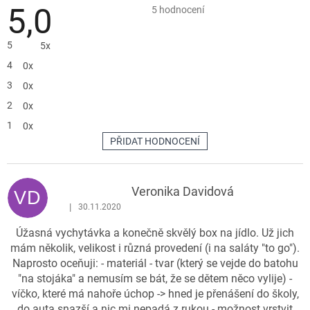
5,0
Průměrné
5 hodnocení
hodnocení
produktu
je
5
5x
5,0
z
4
0x
5
hvězdiček.
3
0x
2
0x
1
0x
PŘIDAT HODNOCENÍ
V
ý
p
Veronika Davidová
VD
i
|
30.11.2020
Hodnocení produktu je 5 z 5 hvězdiček.
s
Úžasná vychytávka a konečně skvělý box na jídlo. Už jich
h
mám několik, velikost i různá provedení (i na saláty "to go").
o
Naprosto oceňuji: - materiál - tvar (který se vejde do batohu
d
"na stojáka" a nemusím se bát, že se dětem něco vylije) -
n
víčko, které má nahoře úchop -> hned je přenášení do školy,
o
do auta snazší a nic mi nepadá z rukou - možnost vrstvit