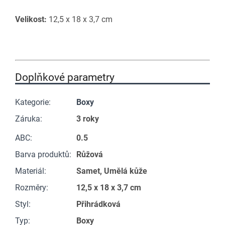
Velikost:
12,5 x 18 x 3,7 cm
Doplňkové parametry
Kategorie
:
Boxy
Záruka
:
3 roky
ABC
:
0.5
Barva produktů
:
Růžová
Materiál
:
Samet, Umělá kůže
Rozměry
:
12,5 x 18 x 3,7 cm
Styl
:
Přihrádková
Typ
:
Boxy