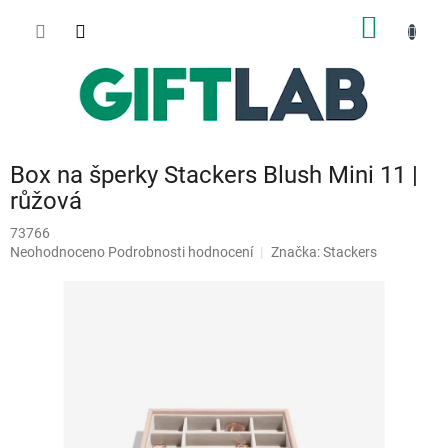
Přejít
NÁKUP
na
obsah
KOŠÍK
Box na šperky Stackers Blush Mini 11 |
růžová
73766
Průměrné
Neohodnoceno
Podrobnosti hodnocení
Značka:
Stackers
hodnocení
produktu
je
0,0
z
5
hvězdiček.