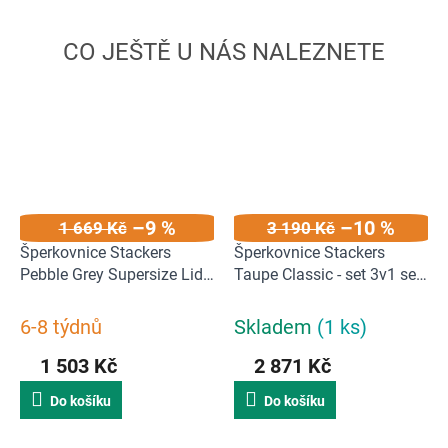
–9 %
–10 %
1 669 Kč
3 190 Kč
Šperkovnice Stackers
Šperkovnice Stackers
Pebble Grey Supersize Lid |
Taupe Classic - set 3v1 se
šedá
zásuvkami | Béžová
6-8 týdnů
Skladem
(1 ks)
1 503 Kč
2 871 Kč
Do košíku
Do košíku