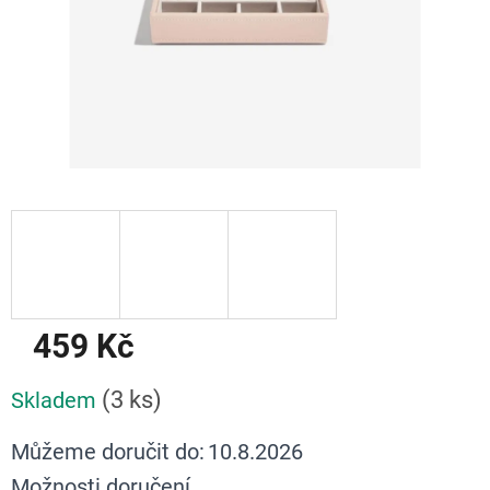
459 Kč
Měrná
(3 ks)
Skladem
cena:
Můžeme doručit do:
10.8.2026
Možnosti doručení