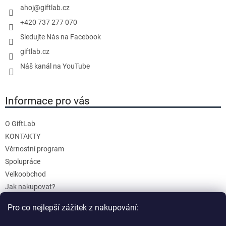
í
ahoj
@
giftlab.cz
+420 737 277 070
Sledujte Nás na Facebook
giftlab.cz
Náš kanál na YouTube
Informace pro vás
O GiftLab
KONTAKTY
Věrnostní program
Spolupráce
Velkoobchod
Jak nakupovat?
Doprava a platba
Pro co nejlepší zážitek z nakupování:
Reklamace a Vrácení
Obchodní podmínky