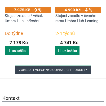
–9 %
–4 %
7 975 Kč
4 990 Kč
Stojací zrcadlo / věšák
Stojací zrcadlo v černém
Umbra Hub | přírodní
ramu Umbra Hub Leaning
157 cm | černé
Do týdne
2-4 týdnů
7 178 Kč
4 741 Kč
Do košíku
Do košíku
ZOBRAZIT VŠECHNY SOUVISEJÍCÍ PRODUKTY
Z
á
p
a
Kontakt
t