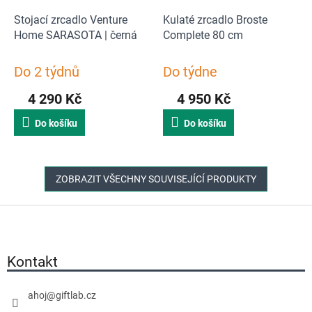
Stojací zrcadlo Venture
Kulaté zrcadlo Broste
Home SARASOTA | černá
Complete 80 cm
Do 2 týdnů
Do týdne
4 290 Kč
4 950 Kč
Do košíku
Do košíku
ZOBRAZIT VŠECHNY SOUVISEJÍCÍ PRODUKTY
Z
á
p
a
Kontakt
t
í
ahoj
@
giftlab.cz