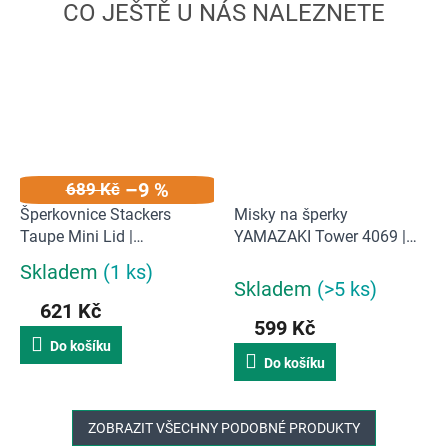
–9 %
689 Kč
Šperkovnice Stackers
Misky na šperky
Taupe Mini Lid |
YAMAZAKI Tower 4069 |
šedobéžová
černé
Skladem
(1 ks)
Průměrné
Skladem
(>5 ks)
hodnocení
621 Kč
produktu
599 Kč
je
Do košíku
5,0
Do košíku
z
5
hvězdiček.
ZOBRAZIT VŠECHNY PODOBNÉ PRODUKTY