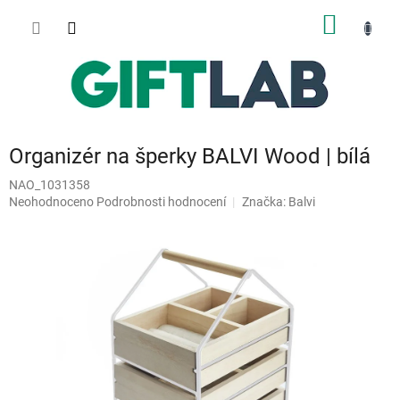
Přejít
NÁKUP
na
obsah
KOŠÍK
Organizér na šperky BALVI Wood | bílá
NAO_1031358
Průměrné
Neohodnoceno
Podrobnosti hodnocení
Značka:
Balvi
hodnocení
produktu
je
0,0
z
5
hvězdiček.