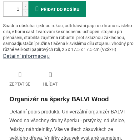
PŘIDAT DO KOŠÍKU
Snadná obsluha i jednou rukou, odtrhávání papíru o hranu svislého
dílu, v horní části tvarování ke snadnému uchopení stojanu při
přenášení, stabilita zajištěna robustní protiskluznou základnou,
samoadjustační pružina tlačena k svislému dílu stojanu, vhodný pro
různé velikosti papírových rolí, 25 x 17.5 x 17.5 cm (VxŠxH)
Detailní informace
ZEPTAT SE
HLÍDAT
Organizér na šperky BALVI Wood
Detailní popis produktu Univerzální organizér BALVI
Wood na všechny druhy šperku - prstýnky, náušnice,
řetízky, náhrdelníky. Vše ve třech zásuvkách ze
světlého dřeva. Vnitřky zásuvek vystlané sametem.