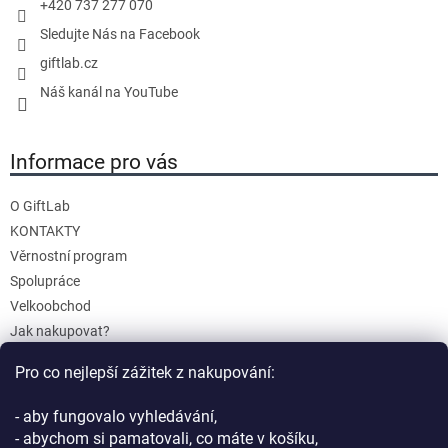
+420 737 277 070
Sledujte Nás na Facebook
giftlab.cz
Náš kanál na YouTube
Informace pro vás
O GiftLab
KONTAKTY
Věrnostní program
Spolupráce
Velkoobchod
Jak nakupovat?
Doprava a platba
Pro co nejlepší zážitek z nakupování:
Reklamace a Vrácení
Obchodní podmínky
- aby fungovalo vyhledávání,
Podmínky ochrany osobních údajů
- abychom si pamatovali, co máte v košíku,