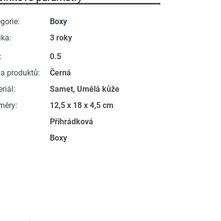
gorie
:
Boxy
uka
:
3 roky
:
0.5
a produktů
:
Černá
riál
:
Samet, Umělá kůže
měry
:
12,5 x 18 x 4,5 cm
:
Přihrádková
Boxy