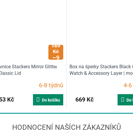
1
169
Kč
–9
%
nice Stackers Mirror Glitter
Box na šperky Stackers Black 
lassic Lid
Watch & Accessory Layer | mo
6-8 týdnů
4-6
53 Kč
669 Kč
Do košíku
Do 