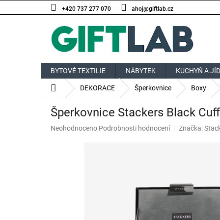
Přejít
+420 737 277 070
ahoj@giftlab.cz
na
obsah
BYTOVÉ TEXTILIE
NÁBYTEK
KUCHYŇ A JÍ
Domů
DEKORACE
Šperkovnice
Boxy
Šperkovnice Stackers Black Cuffl
Průměrné
Neohodnoceno
Podrobnosti hodnocení
Značka:
Stac
hodnocení
produktu
je
0,0
z
5
hvězdiček.