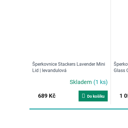
Šperkovnice Stackers Lavender Mini
Šperkov
Lid | levandulová
Glass C
Skladem
(1 ks)
689 Kč
1 0
Do košíku