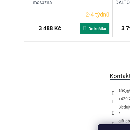
mosazná
DALTON
2-4 týdnů
3 488 Kč
3 7
Do košíku
Z
á
p
a
t
Kontak
í
ahoj
@
+420 
Sleduj
k
giftla
Náš k