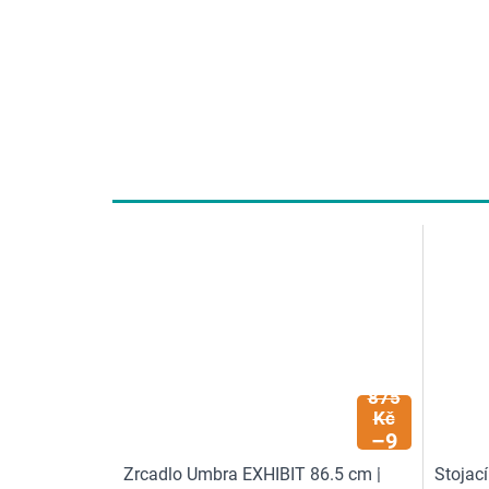
3
875
Kč
–9
%
Zrcadlo Umbra EXHIBIT 86.5 cm |
Stojac