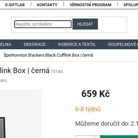
O GIFTLAB
KONTAKTY
VĚRNOSTNÍ PROGRAM
SPOLU
HLEDAT
DELNA
DEKORACE
KOBERCE A TEXTIL
KOUPELNOVÉ 
Šperkovnice Stackers Black Cufflink Box | černá
ink Box | černá
73184
kers
659 Kč
Měrná
6-8 týdnů
cena:
Můžeme doručit do:
2.