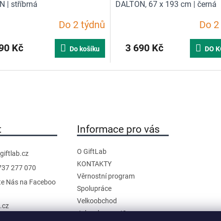
 | stříbrná
DALTON, 67 x 193 cm | černá
Do 2 týdnů
Do 2
90 Kč
3 690 Kč
Do košíku
DO K
t
Informace pro vás
O GiftLab
giftlab.cz
KONTAKTY
737 277 070
Věrnostní program
te Nás na Faceboo
Spolupráce
Velkoobchod
b.cz
Jak nakupovat?
anál na YouTube