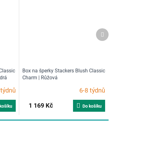
Další
produkt
Classic
Box na šperky Stackers Blush Classic
drá
Charm | Růžová
 týdnů
6-8 týdnů
1 169 Kč
košíku
Do košíku