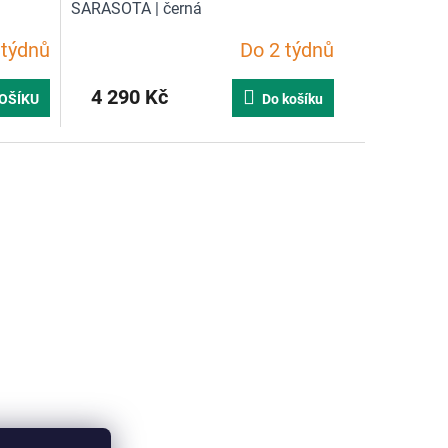
SARASOTA | černá
 týdnů
Do 2 týdnů
4 290 Kč
OŠÍKU
Do košíku