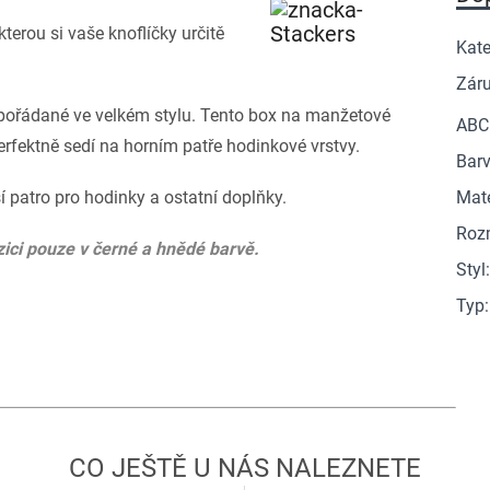
terou si vaše knoflíčky určitě
Kate
Zár
spořádané ve velkém stylu. Tento box na manžetové
ABC
erfektně sedí na horním pa
tře hodinkové vrstvy.
Barv
í patro pro hodinky a ostatní doplňky.
Mate
Roz
ici pouze v černé a hnědé barvě.
Styl
Typ
: