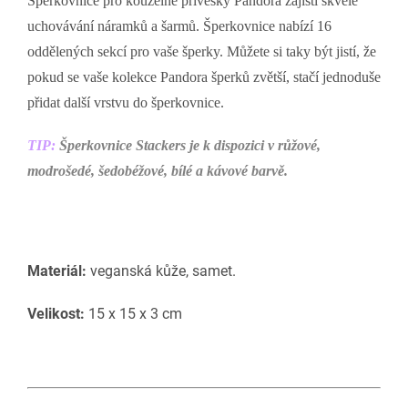
Šperkovnice pro kouzelné přívěsky Pandora zajistí skvělé
uchovávání náramků a šarmů. Šperkovnice nabízí 16
oddělených sekcí pro vaše šperky. Můžete si taky být jistí, že
pokud se vaše kolekce Pandora šperků zvětší, stačí jednoduše
přidat další vrstvu do šperkovnice.
TIP:
Šperkovnice Stackers je k dispozici v růžové,
modrošedé, šedobéžové, bílé a kávové barvě.
Materiál:
veganská kůže, samet.
Velikost:
15 x 15 x 3 cm