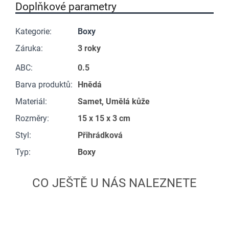
Doplňkové parametry
Kategorie
:
Boxy
Záruka
:
3 roky
ABC
:
0.5
Barva produktů
:
Hnědá
Materiál
:
Samet, Umělá kůže
Rozměry
:
15 x 15 x 3 cm
Styl
:
Přihrádková
Typ
:
Boxy