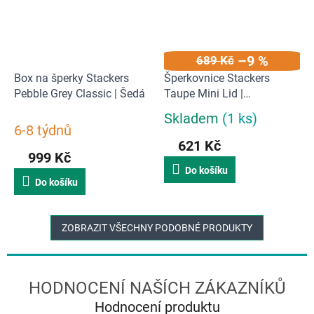
–9 %
689 Kč
Box na šperky Stackers
Šperkovnice Stackers
Pebble Grey Classic | Šedá
Taupe Mini Lid |
šedobéžová
Skladem
(1 ks)
Průměrné
6-8 týdnů
hodnocení
621 Kč
produktu
999 Kč
je
Do košíku
5,0
Do košíku
z
5
hvězdiček.
ZOBRAZIT VŠECHNY PODOBNÉ PRODUKTY
Hodnocení produktu