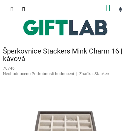
Přejít
NÁKUP
na
obsah
KOŠÍK
Šperkovnice Stackers Mink Charm 16 |
kávová
70746
Průměrné
Neohodnoceno
Podrobnosti hodnocení
Značka:
Stackers
hodnocení
produktu
je
0,0
z
5
hvězdiček.