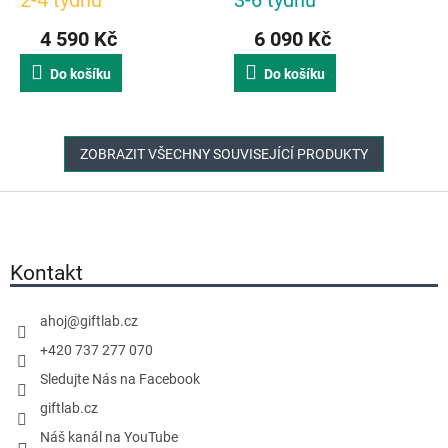
4 590 Kč
6 090 Kč
Do košíku
Do košíku
ZOBRAZIT VŠECHNY SOUVISEJÍCÍ PRODUKTY
Z
á
p
a
Kontakt
t
í
ahoj
@
giftlab.cz
+420 737 277 070
Sledujte Nás na Facebook
giftlab.cz
Náš kanál na YouTube