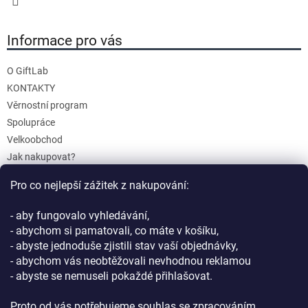
Informace pro vás
O GiftLab
KONTAKTY
Věrnostní program
Spolupráce
Velkoobchod
Jak nakupovat?
Doprava a platba
Pro co nejlepší zážitek z nakupování:
Reklamace a Vrácení
Obchodní podmínky
- aby fungovalo vyhledávání,
Podmínky ochrany osobních údajů
- abychom si pamatovali, co máte v košíku,
- abyste jednoduše zjistili stav vaší objednávky,
- abychom vás neobtěžovali nevhodnou reklamou
- abyste se nemuseli pokaždé přihlašovat.
Proto od vás potřebujeme souhlas se zpracováním