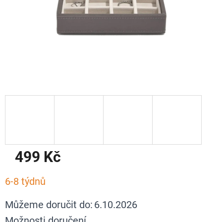
499 Kč
Měrná
6-8 týdnů
cena:
Můžeme doručit do:
6.10.2026
Možnosti doručení