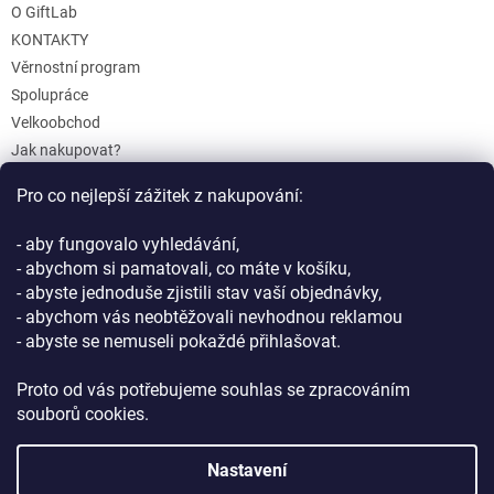
O GiftLab
KONTAKTY
Věrnostní program
Spolupráce
Velkoobchod
Jak nakupovat?
Doprava a platba
Pro co nejlepší zážitek z nakupování:
Reklamace a Vrácení
Obchodní podmínky
- aby fungovalo vyhledávání,
Podmínky ochrany osobních údajů
- abychom si pamatovali, co máte v košíku,
- abyste jednoduše zjistili stav vaší objednávky,
- abychom vás neobtěžovali nevhodnou reklamou
- abyste se nemuseli pokaždé přihlašovat.
Proto od vás potřebujeme souhlas se zpracováním
souborů cookies.
Vytvořil Shoptet
Nastavení