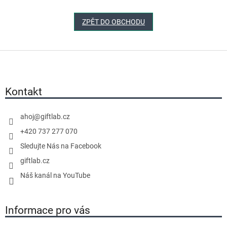
ZPĚT DO OBCHODU
Z
á
p
a
Kontakt
t
í
ahoj
@
giftlab.cz
+420 737 277 070
Sledujte Nás na Facebook
giftlab.cz
Náš kanál na YouTube
Informace pro vás