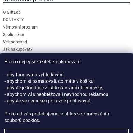
O GiftLab
KONTAKTY
Věrnostní program
Spolupráce
Velkoobchod
Jak nakupovat?
Doprava a platba
Pro co nejlepší zážitek z nakupování:
Reklamace a Vrácení
Obchodní podmínky
- aby fungovalo vyhledávání,
Podmínky ochrany osobních údajů
- abychom si pamatovali, co máte v košíku,
- abyste jednoduše zjistili stav vaší objednávky,
- abychom vás neobtěžovali nevhodnou reklamou
- abyste se nemuseli pokaždé přihlašovat.
Proto od vás potřebujeme souhlas se zpracováním
souborů cookies.
Vytvořil Shoptet