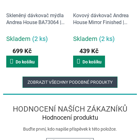
Skleněný dávkovač mýdla
Kovový dávkovač Andrea
Andrea House BA73064 |
House Mirror Finished |
hnědý
stříbrný
Skladem
(2 ks)
Skladem
(2 ks)
699 Kč
439 Kč
Do košíku
Do košíku
ZOBRAZIT VŠECHNY PODOBNÉ PRODUKTY
Hodnocení produktu
Buďte první, kdo napíše příspěvek k této položce.