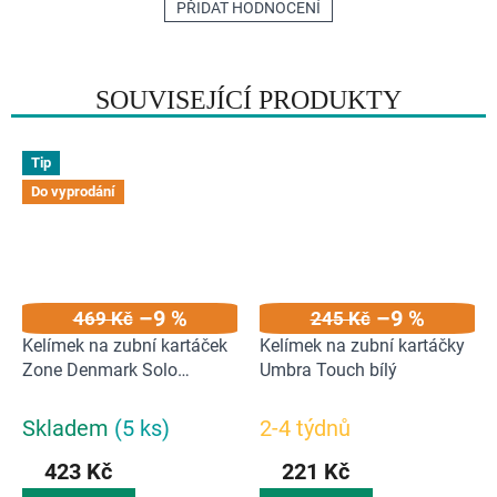
PŘIDAT HODNOCENÍ
SOUVISEJÍCÍ PRODUKTY
Tip
Do vyprodání
–9 %
–9 %
469 Kč
245 Kč
Kelímek na zubní kartáček
Kelímek na zubní kartáčky
Zone Denmark Solo
Umbra Touch bílý
Grey/White
Skladem
(5 ks)
2-4 týdnů
423 Kč
221 Kč