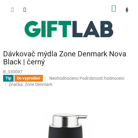
Přejít
NÁKUP
na
obsah
KOŠÍK
Dávkovač mýdla Zone Denmark Nova
Black | černý
B_330097
Průměrné
Neohodnoceno
Podrobnosti hodnocení
Tip
Do vyprodání
hodnocení
Značka:
Zone Denmark
produktu
je
0,0
z
5
hvězdiček.