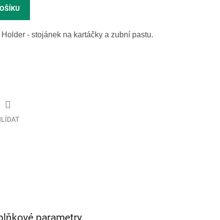
KOŠÍKU
older - stojánek na kartáčky a zubní pastu.
LÍDAT
plňkové parametry