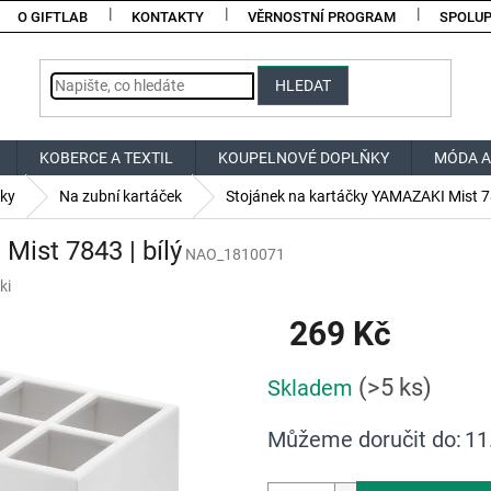
O GIFTLAB
KONTAKTY
VĚRNOSTNÍ PROGRAM
SPOLU
HLEDAT
KOBERCE A TEXTIL
KOUPELNOVÉ DOPLŇKY
MÓDA A
áky
Na zubní kartáček
Stojánek na kartáčky YAMAZAKI Mist 78
ist 7843 | bílý
NAO_1810071
ki
269 Kč
Měrná
(>5 ks)
Skladem
cena:
Můžeme doručit do:
11