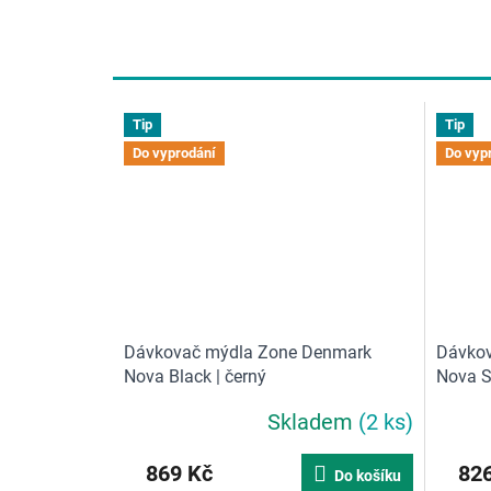
o
d
n
o
c
Tip
Tip
e
n
Do vyprodání
Do vyp
í
Dávkovač mýdla Zone Denmark
Dávkov
Nova Black | černý
Nova S
Skladem
(2 ks)
869 Kč
826
Do košíku