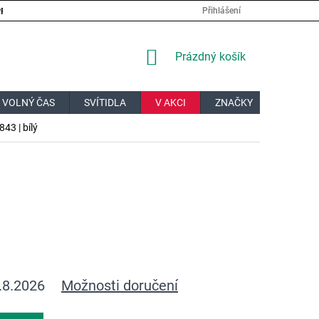
PRÁCE
VELKOOBCHOD
JAK NAKUPOVAT?
DOPRAVA A PL
Přihlášení
NÁKUPNÍ
Prázdný košík
KOŠÍK
 VOLNÝ ČAS
SVÍTIDLA
V AKCI
ZNAČKY
DÁRKOV
43 | bílý
.8.2026
Možnosti doručení