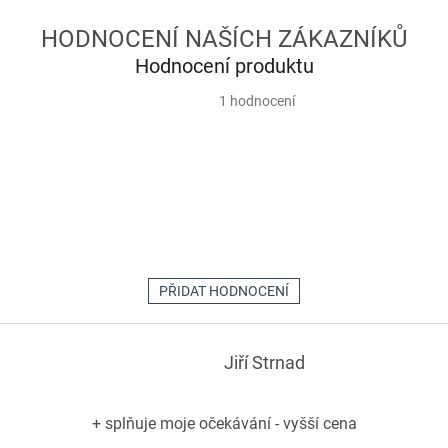
Hodnocení produktu
Průměrné
1 hodnocení
hodnocení
produktu
je
5,0
z
5
hvězdiček.
PŘIDAT HODNOCENÍ
Jiří Strnad
+ splňuje moje očekávání - vyšší cena