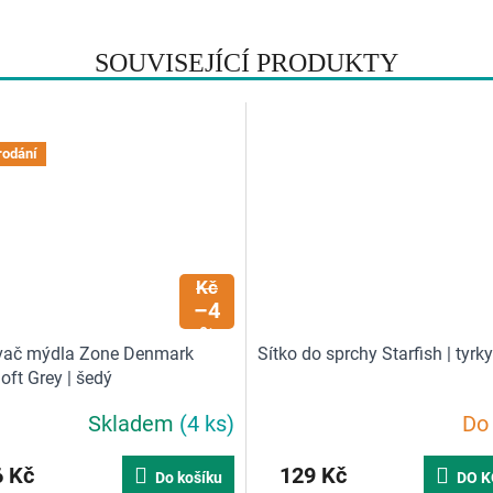
SOUVISEJÍCÍ PRODUKTY
rodání
869
Kč
–4
%
ač mýdla Zone Denmark
Sítko do sprchy Starfish | tyrk
oft Grey | šedý
Skladem
(4 ks)
Do
 Kč
129 Kč
Do košíku
DO K