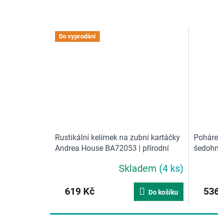
Do vyprodání
Rustikální kelímek na zubní kartáčky
Poháre
Andrea House BA72053 | přírodní
šedoh
Skladem
(4 ks)
619 Kč
536
Do košíku