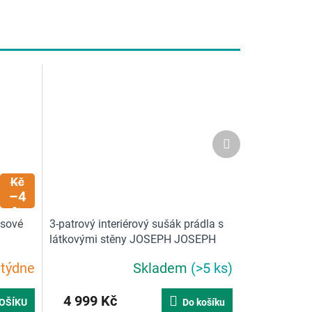
Další
produkt
135
Kč
–4
%
ysové
3-patrový interiérový sušák prádla s
látkovými stěny JOSEPH JOSEPH
Eclipse | béžová
 týdne
Skladem
(>5 ks)
4 999 Kč
OŠÍKU
Do košíku