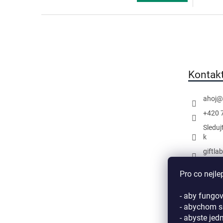
Z
á
p
a
t
Kontak
í
ahoj
@
+420 
Sleduj
k
giftla
Náš k
Pro co nejle
- aby fungov
- abychom si
- abyste jed