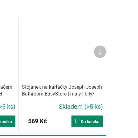
Další
produkt
ovačem
Stojánek na kartáčky Joseph Joseph
l
Bathroom EasyStore | malý | bílý/
šedý
>5 ks)
Skladem
(>5 ks)
Průměrné
hodnocení
produktu
569 Kč
košíku
Do košíku
je
5,0
z