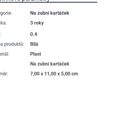
gorie
:
Na zubní kartáček
uka
:
3 roky
:
0.4
a produktů
:
Bílá
riál
:
Plast
Na zubní kartáček
měr
:
7,00 x 11,00 x 5,00 cm