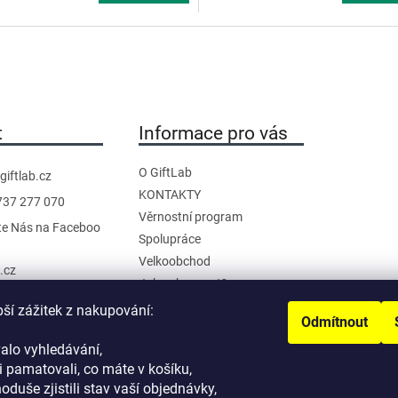
t
Informace pro vás
O GiftLab
giftlab.cz
KONTAKTY
737 277 070
Věrnostní program
te Nás na Faceboo
Spolupráce
Velkoobchod
b.cz
Jak nakupovat?
anál na YouTube
Doprava a platba
pší zážitek z nakupování:
Odmítnout
Reklamace a Vrácení
alo vyhledávání,
Obchodní podmínky
 pamatovali, co máte v košíku,
Podmínky ochrany osobních
noduše zjistili stav vaší objednávky,
údajů