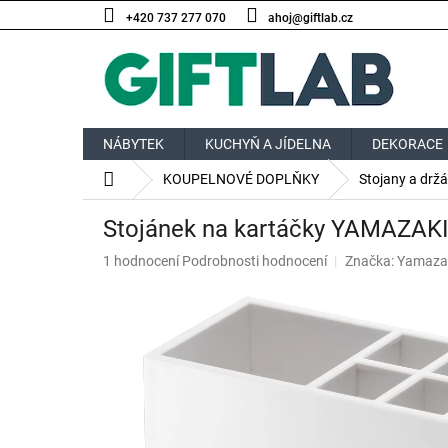
Přejít
+420 737 277 070
ahoj@giftlab.cz
na
obsah
NÁBYTEK
KUCHYŇ A JÍDELNA
DEKORACE
Domů
KOUPELNOVÉ DOPLŇKY
Stojany a drž
Stojánek na kartáčky YAMAZAKI M
Průměrné
1 hodnocení
Podrobnosti hodnocení
Značka:
Yamaza
hodnocení
produktu
je
5,0
z
5
hvězdiček.