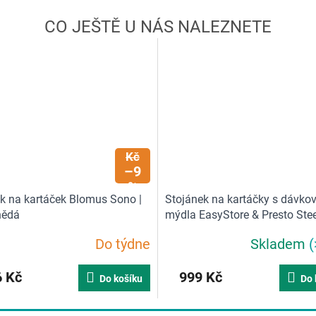
595
Kč
–9
%
k na kartáček Blomus Sono |
Stojánek na kartáčky s dávk
nědá
mýdla EasyStore & Presto Stee
70551 Joseph Joseph | sada
Do týdne
Skladem
(
 Kč
999 Kč
Do košíku
Do 