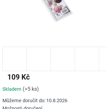
109 Kč
Měrná
(>5 ks)
Skladem
cena:
Můžeme doručit do:
10.8.2026
Možnosti doručení