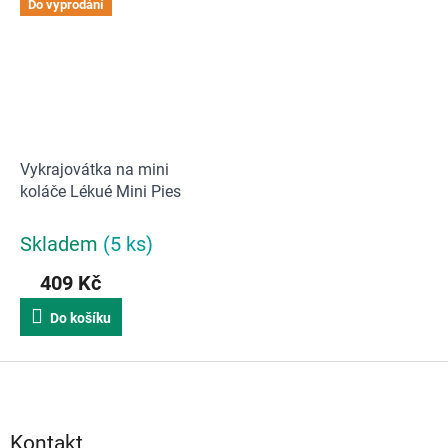
Do vyprodání
Vykrajovátka na mini
koláče Lékué Mini Pies
Skladem
(5 ks)
409 Kč
Do košíku
Z
á
p
a
Kontakt