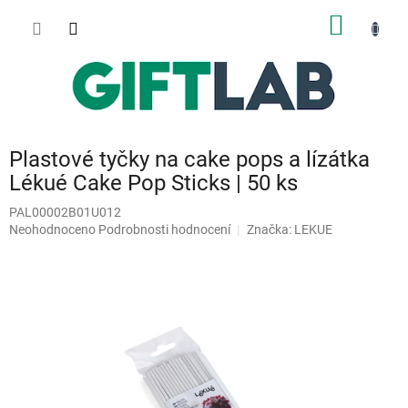
Přejít
NÁKUP
na
obsah
KOŠÍK
Plastové tyčky na cake pops a lízátka
Lékué Cake Pop Sticks | 50 ks
PAL00002B01U012
Průměrné
Neohodnoceno
Podrobnosti hodnocení
Značka:
LEKUE
hodnocení
produktu
je
0,0
z
5
hvězdiček.