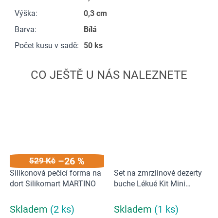
Výška
:
0,3 cm
Barva
:
Bílá
Počet kusu v sadě
:
50 ks
–26 %
529 Kč
Silikonová pečicí forma na
Set na zmrzlinové dezerty
dort Silikomart MARTINO
buche Lékué Kit Mini
Buche Square | hranatá
Skladem
(2 ks)
Skladem
(1 ks)