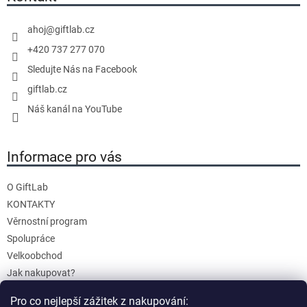
t
í
ahoj
@
giftlab.cz
+420 737 277 070
Sledujte Nás na Facebook
giftlab.cz
Náš kanál na YouTube
Informace pro vás
O GiftLab
KONTAKTY
Věrnostní program
Spolupráce
Velkoobchod
Jak nakupovat?
Doprava a platba
Pro co nejlepší zážitek z nakupování:
Reklamace a Vrácení