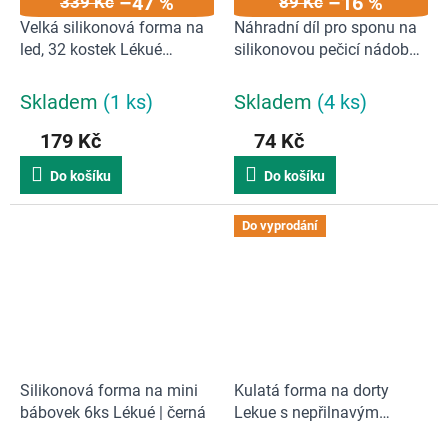
–47 %
–16 %
339 Kč
89 Kč
Velká silikonová forma na
Náhradní díl pro sponu na
led, 32 kostek Lékué
silikonovou pečicí nádobu
Industrial Ice Cubes Tray |
na dort Springform Mould
červená / II. JAKOST
23 cm Lekue
Skladem
(1 ks)
Skladem
(4 ks)
179 Kč
74 Kč
Do košíku
Do košíku
Do vyprodání
Silikonová forma na mini
Kulatá forma na dorty
bábovek 6ks Lékué | černá
Lekue s nepřilnavým
povrchem