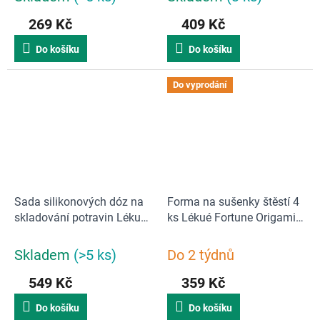
269 Kč
409 Kč
Do košíku
Do košíku
Do vyprodání
Sada silikonových dóz na
Forma na sušenky štěstí 4
skladování potravin Lékué
ks Lékué Fortune Origami |
Reuse Boxes 3ks
Piramids
Skladem
(>5 ks)
Do 2 týdnů
549 Kč
359 Kč
Do košíku
Do košíku