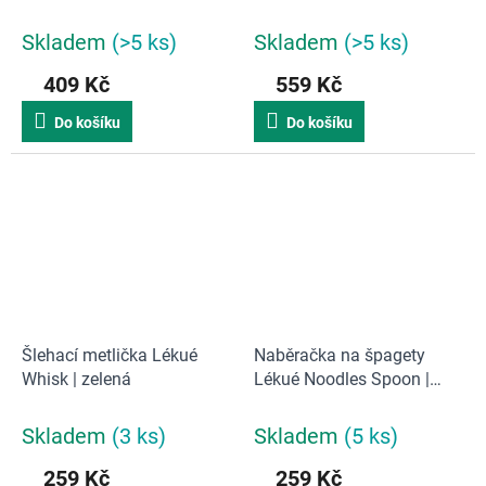
Air Fryer Mould 20 cm |
ml | hnědá
zelená
Skladem
(>5 ks)
Skladem
(>5 ks)
409 Kč
559 Kč
Do košíku
Do košíku
Šlehací metlička Lékué
Naběračka na špagety
Whisk | zelená
Lékué Noodles Spoon |
zelená
Skladem
(3 ks)
Skladem
(5 ks)
259 Kč
259 Kč