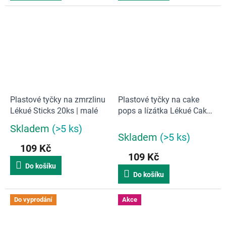
Plastové tyčky na zmrzlinu
Plastové tyčky na cake
Lékué Sticks 20ks | malé
pops a lízátka Lékué Cake
Pop Sticks | 50 ks
Skladem
(>5 ks)
Průměrné
Skladem
(>5 ks)
hodnocení
109 Kč
produktu
109 Kč
je
Do košíku
4,5
Do košíku
z
5
hvězdiček.
Do vyprodání
Akce