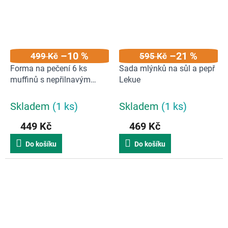
–10 %
–21 %
499 Kč
595 Kč
Forma na pečení 6 ks
Sada mlýnků na sůl a pepř
muffinů s nepřilnavým
Lekue
povrchem Lékué Muffins |
černá
Skladem
(1 ks)
Skladem
(1 ks)
449 Kč
469 Kč
Do košíku
Do košíku