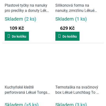
Plastové tyčky na nanuky
Silikonová forma na
pro preclíky a donuty Lékué
nanuky, zmrzlinu Lékué
Sticks 10ks
Donut 2ks & Pretzel 2ks
Skladem
(2 ks)
Skladem
(1 ks)
Průměrné
Průměrné
hodnocení
hodnocení
109 Kč
629 Kč
produktu
produktu
je
je
Do košíku
Do košíku
5,0
5,0
z
z
5
5
hvězdiček.
hvězdiček.
Kuchyňské kleště
Termotaška na svačinový
perforovaná Lékué Tongs |
box Lékué Lunchbag To Go
tmavě zelená
Organic | šedá
Skladem
(>5 ks)
Skladem
(3 ks)