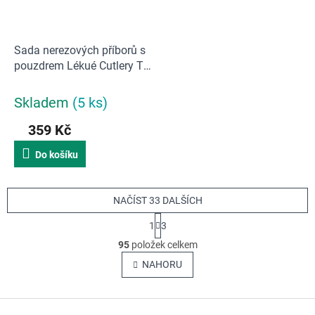
Sada nerezových příborů s
pouzdrem Lékué Cutlery To
Go | krémová
Skladem
(5 ks)
359 Kč
Do košíku
NAČÍST 33 DALŠÍCH
S
1
3
t
O
r
95
položek celkem
v
á
NAHORU
n
l
k
á
o
v
d
Z
á