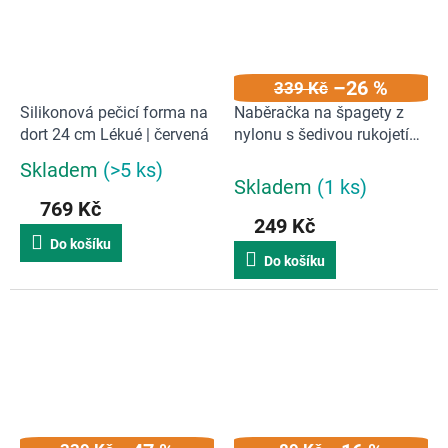
–26 %
339 Kč
Silikonová pečicí forma na
Naběračka na špagety z
dort 24 cm Lékué | červená
nylonu s šedivou rukojetí
Elevate™ Nylon | šedá
Skladem
(>5 ks)
Průměrné
Skladem
(1 ks)
hodnocení
769 Kč
produktu
249 Kč
je
Do košíku
5,0
Do košíku
z
5
hvězdiček.