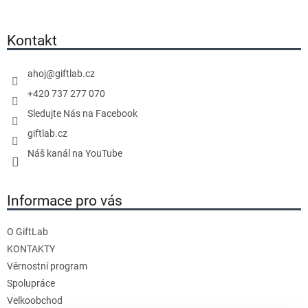
a
á
n
p
c
í
a
í
Kontakt
t
p
í
r
ahoj
@
giftlab.cz
v
+420 737 277 070
k
y
Sledujte Nás na Facebook
v
giftlab.cz
ý
Náš kanál na YouTube
p
i
s
Informace pro vás
u
O GiftLab
KONTAKTY
Věrnostní program
Spolupráce
Velkoobchod