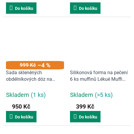
Do košíku
Do košíku
–4 %
999 Kč
Sada skleněných
Silikonová forma na pečení
obdélníkových dóz na
6 ks muffinů Lékué Muffins
potraviny Lékué
| černá
Rectangular Glass Set |
Skladem
(1 ks)
Skladem
(>5 ks)
zelená
950 Kč
399 Kč
Do košíku
Do košíku