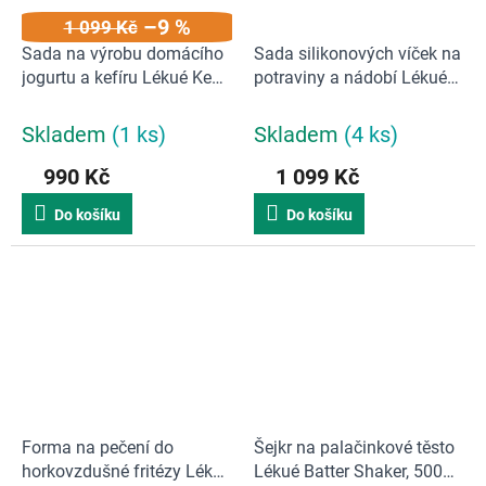
–9 %
1 099 Kč
Sada na výrobu domácího
Sada silikonových víček na
jogurtu a kefíru Lékué Kefir
potraviny a nádobí Lékué
& Yogurt Maker
Kit Reusable flexible lids | 6
ks
Skladem
(1 ks)
Skladem
(4 ks)
990 Kč
1 099 Kč
Do košíku
Do košíku
Forma na pečení do
Šejkr na palačinkové těsto
horkovzdušné fritézy Lékué
Lékué Batter Shaker, 500