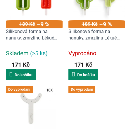
s
o
p
d
r
u
–9 %
–9 %
189 Kč
189 Kč
o
k
d
t
Silikonová forma na
Silikonová forma na
u
ů
nanuky, zmrzlinu Lékué
nanuky, zmrzlinu Lékué
k
Stackable Popsicle Green |
Cactus Mold
t
velké
Skladem
(>5 ks)
Vyprodáno
ů
171 Kč
171 Kč
Do košíku
Do košíku
Do vyprodání
Do vyprodání