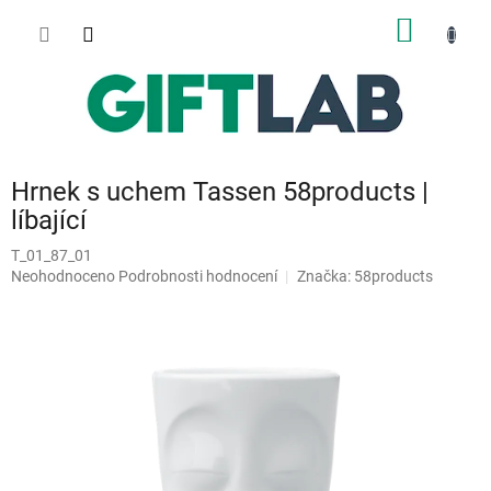
Přejít
NÁKUP
na
obsah
KOŠÍK
Hrnek s uchem Tassen 58products |
líbající
T_01_87_01
Průměrné
Neohodnoceno
Podrobnosti hodnocení
Značka:
58products
hodnocení
produktu
je
0,0
z
5
hvězdiček.