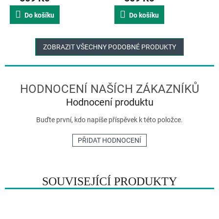
je
je
Do košíku
Do košíku
5,0
5,0
z
z
5
5
hvězdiček.
hvězdiček.
ZOBRAZIT VŠECHNY PODOBNÉ PRODUKTY
Hodnocení produktu
Buďte první, kdo napíše příspěvek k této položce.
PŘIDAT HODNOCENÍ
SOUVISEJÍCÍ PRODUKTY