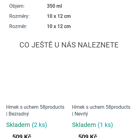
Objem
:
350 ml
Rozměry
:
10 x 12 cm
Rozměr
:
10 x 12 cm
Hrnek s uchem 58products
Hrnek s uchem 58products
| Bezradný
| Nevrlý
Skladem
(2 ks)
Skladem
(1 ks)
Průměrné
Průměrné
hodnocení
hodnocení
509 Kč
509 Kč
produktu
produktu