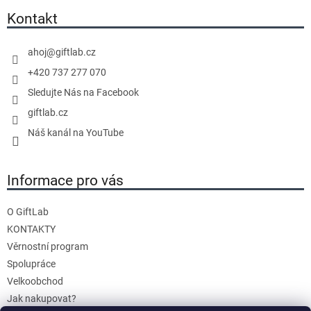
a
Kontakt
t
í
ahoj
@
giftlab.cz
+420 737 277 070
Sledujte Nás na Facebook
giftlab.cz
Náš kanál na YouTube
Informace pro vás
O GiftLab
KONTAKTY
Věrnostní program
Spolupráce
Velkoobchod
Jak nakupovat?