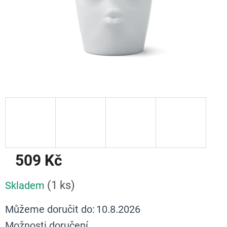
509 Kč
Měrná
(1 ks)
Skladem
cena:
Můžeme doručit do:
10.8.2026
Možnosti doručení