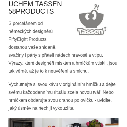
UCHEM TASSEN
58PRODUCTS
S
porcelánem od
německých designérů
FiftyEight Products
dostanou vaše snídaně,
svačiny i párty s přáteli nádech hravosti a vtipu.
Výrazy, které designéři miskám a hrníčkům vtiskli, jsou
tak věrné, až je to k neuvěření a smíchu.
Vychutnejte si svou kávu v originálním hrníčku a dejte
svému každodennímu rituálu zcela novou tvář. Nebo
hrníčkem obdarujte svou drahou polovičku - uvidíte,
jaký úsměv na rtech jí vykouzlíte.