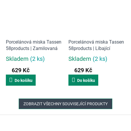
Porcelánová miska Tassen
Porcelánová miska Tassen
58products | Zamilovaná
58products | Líbající
Skladem
(2 ks)
Skladem
(2 ks)
Průměrné
Průměrné
hodnocení
hodnocení
629 Kč
629 Kč
produktu
produktu
je
je
Do košíku
Do košíku
5,0
5,0
z
z
5
5
hvězdiček.
hvězdiček.
ZOBRAZIT VŠECHNY SOUVISEJÍCÍ PRODUKTY
Z
á
p