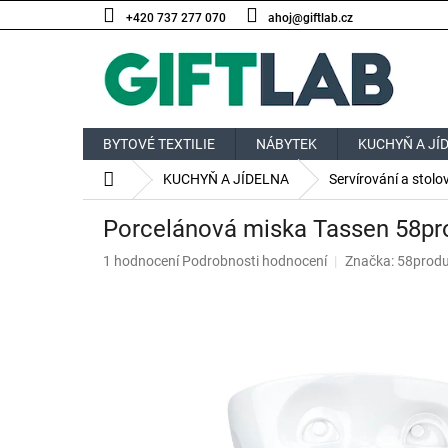
Přejít
+420 737 277 070
ahoj@giftlab.cz
na
obsah
BYTOVÉ TEXTILIE
NÁBYTEK
KUCHYŇ A JÍ
Domů
KUCHYŇ A JÍDELNA
Servírování a stolo
Porcelánová miska Tassen 58pro
Průměrné
1 hodnocení
Podrobnosti hodnocení
Značka:
58produ
hodnocení
produktu
je
5,0
z
5
hvězdiček.