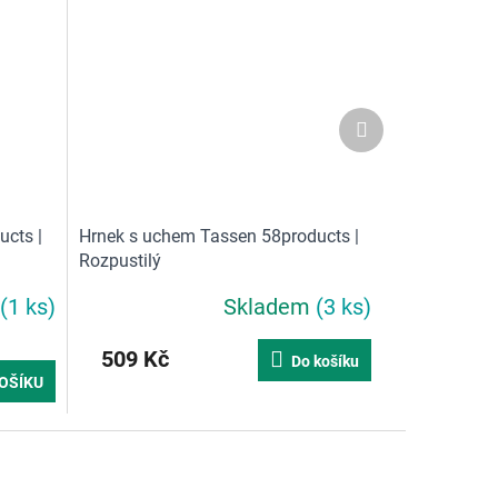
Další
produkt
cts |
Hrnek s uchem Tassen 58products |
Rozpustilý
(1 ks)
Skladem
(3 ks)
Průměrné
hodnocení
produktu
509 Kč
Do košíku
je
OŠÍKU
5,0
z
5
hvězdiček.