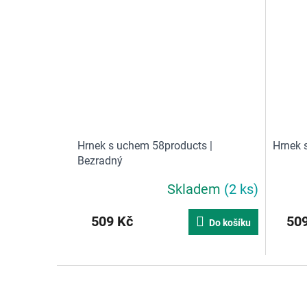
e
n
í
Hrnek s uchem 58products |
Hrnek 
Bezradný
Skladem
(2 ks)
Průměrné
Průměr
hodnocení
hodnoce
produktu
produkt
509 Kč
509
Do košíku
je
je
5,0
5,0
z
z
5
5
Z
hvězdiček.
hvězdič
á
p