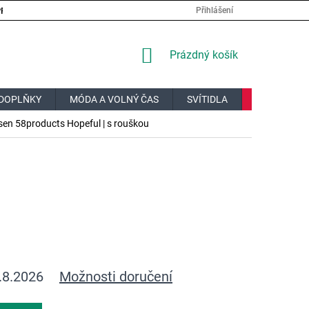
PRÁCE
VELKOOBCHOD
JAK NAKUPOVAT?
DOPRAVA A PL
Přihlášení
NÁKUPNÍ
Prázdný košík
KOŠÍK
DOPLŇKY
MÓDA A VOLNÝ ČAS
SVÍTIDLA
V AKCI
en 58products Hopeful | s rouškou
.8.2026
Možnosti doručení