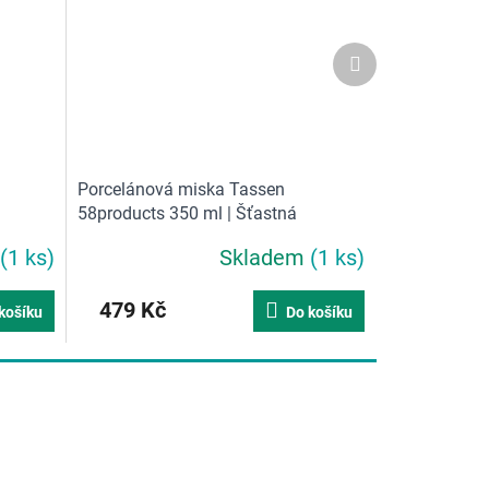
Další
produkt
Porcelánová miska Tassen
58products 350 ml | Šťastná
(1 ks)
Skladem
(1 ks)
479 Kč
košíku
Do košíku