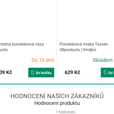
rostná porcelánová váza
Porcelánová miska Tassen
ucts
58products | Smějící
Do 10 dnů
Skladem
né
Průměrné
ní
hodnocení
u
produktu
09 Kč
629 Kč
Do košíku
Do 
je
5,0
z
5
ek.
hvězdiček.
Hodnocení produktu
Průměrné
1 hodnocení