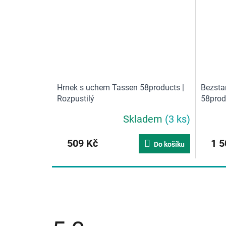
Hrnek s uchem Tassen 58products |
Bezsta
Rozpustilý
58prod
Skladem
(3 ks)
Průměrné
Průměr
hodnocení
hodnoce
produktu
produkt
509 Kč
1 5
Do košíku
je
je
5,0
5,0
z
z
5
5
hvězdiček.
hvězdič