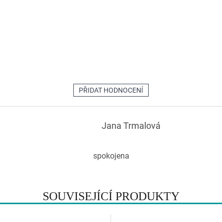
hodnocení
produktu
je
5,0
z
5
hvězdiček.
PŘIDAT HODNOCENÍ
Jana Trmalová
spokojena
SOUVISEJÍCÍ PRODUKTY