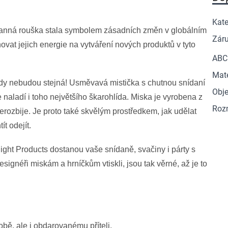
Kate
anná rouška stala symbolem zásadních změn v globálním
Zár
vat jejich energie na vytváření nových produktů v tyto
ABC
Mate
kdy nebudou stejná! Usměvavá mistička s chutnou snídaní
Obj
 naladí i toho největšího škarohlída. Miska je vyrobena z
Roz
nerozbije. Je proto také skvělým prostředkem, jak udělat
t odejít.
ht Products dostanou vaše snídaně, svačiny i párty s
designéři miskám a hrníčkům vtiskli, jsou tak věrné, až je to
bě, ale i obdarovanému příteli.