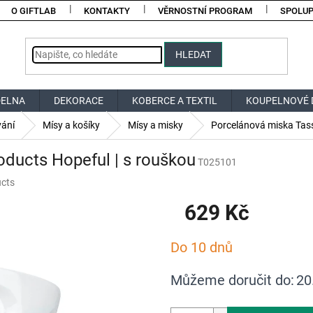
O GIFTLAB
KONTAKTY
VĚRNOSTNÍ PROGRAM
SPOLU
HLEDAT
DELNA
DEKORACE
KOBERCE A TEXTIL
KOUPELNOVÉ 
vání
Mísy a košíky
Mísy a misky
Porcelánová miska Tass
ducts Hopeful | s rouškou
T025101
cts
629 Kč
Měrná
Do 10 dnů
cena:
Můžeme doručit do:
20