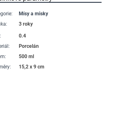
gorie
:
Mísy a misky
uka
:
3 roky
:
0.4
riál
:
Porcelán
em
:
500 ml
měry
:
15,2 x 9 cm