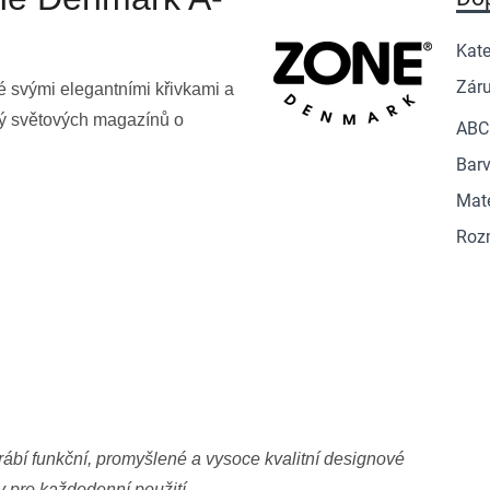
Kate
Zár
é svými elegantními křivkami a
dný světových magazínů o
ABC
Barv
Mate
Roz
ábí funkční, promyšlené a vysoce kvalitní designové
 pro každodenní použití.