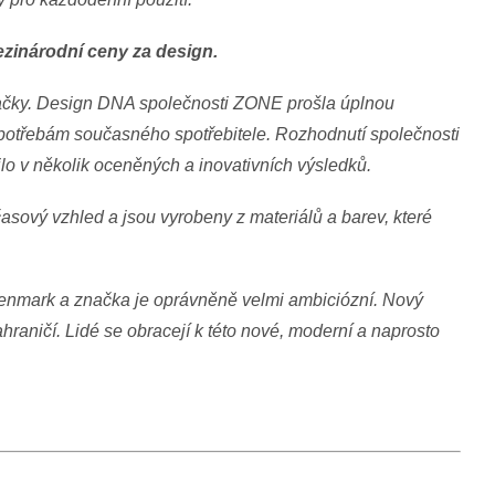
ezinárodní ceny za design.
načky. Design DNA společnosti ZONE prošla úplnou
a potřebám současného spotřebitele. Rozhodnutí společnosti
tilo v několik oceněných a inovativních výsledků.
sový vzhled a jsou vyrobeny z materiálů a barev, které
mark a značka je oprávněně velmi ambiciózní. Nový
ahraničí. Lidé se obracejí k této nové, moderní a naprosto