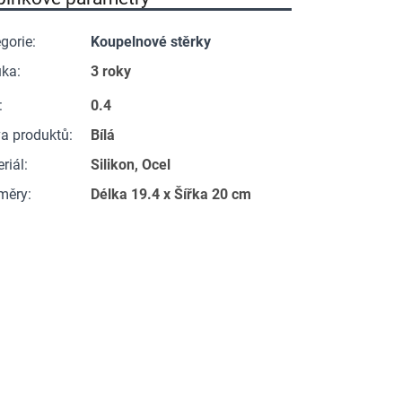
gorie
:
Koupelnové stěrky
uka
:
3 roky
:
0.4
a produktů
:
Bílá
riál
:
Silikon, Ocel
měry
:
Délka 19.4 x Šířka 20 cm