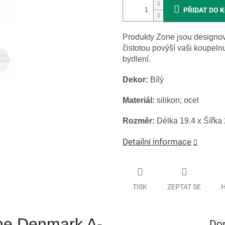
PŘIDAT DO 
Produkty Zone jsou designový
čistotou povýší vaši koupeln
bydlení.
Dekor:
Bílý
Materiál:
silikon; ocel
Rozměr:
Délka 19.4 x Šířka
Detailní informace
TISK
ZEPTAT SE
H
ne Denmark A-
Do