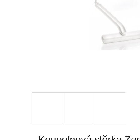
Koupelnová stěrka Zo