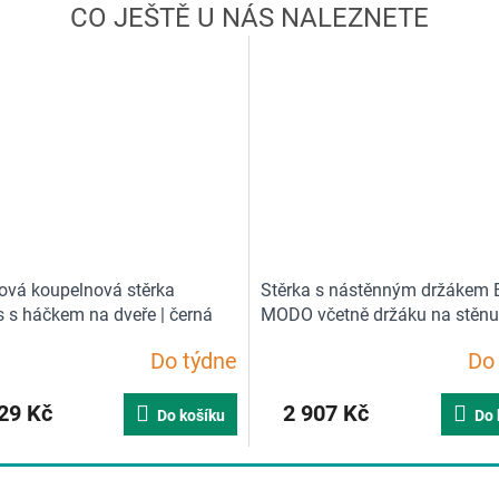
nová koupelnová stěrka
Stěrka s nástěnným držákem
 s háčkem na dveře | černá
MODO včetně držáku na stěnu
černá
Do týdne
Do
29 Kč
2 907 Kč
Do košíku
Do 