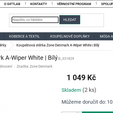
O GIFTLAB
KONTAKTY
VĚRNOSTNÍ PROGRAM
SPOLU
HLEDAT
KOBERCE A TEXTIL
KOUPELNOVÉ DOPLŇKY
MÓDA A
ěrky
Koupelnová stěrka Zone Denmark A-Wiper White | Bílý
 A-Wiper White | Bílý
B_331829
dnocení
Značka:
Zone Denmark
1 049 Kč
Měrná
(2 ks)
Skladem
cena:
Můžeme doručit do:
10