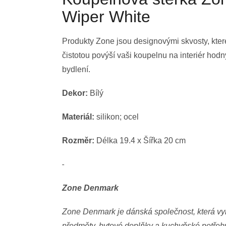
Wiper White
Produkty Zone jsou designovými skvosty, kter
čistotou povýší vaši koupelnu na interiér ho
bydlení.
Dekor:
Bílý
Materiál:
silikon; ocel
Rozměr:
Délka 19.4 x Šířka 20 cm
-
Zone Denmark
Zone Denmark je dánská společnost, která vyr
předměty, bytové doplňky a kuchyňské potřeby