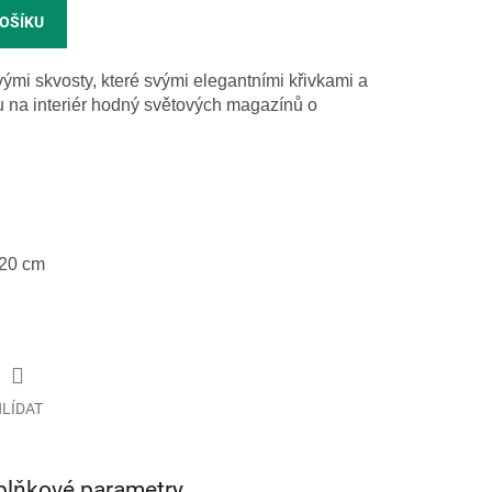
KOŠÍKU
mi skvosty, které svými elegantními křivkami a
u na interiér hodný světových magazínů o
 20 cm
LÍDAT
plňkové parametry