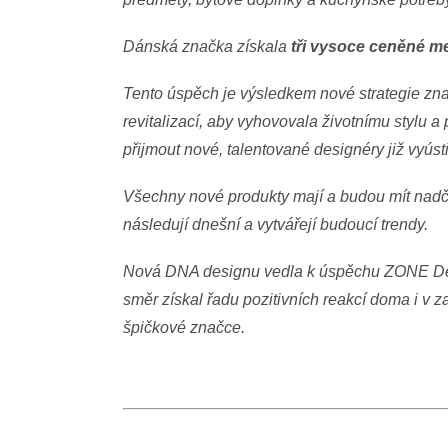
Dánská značka získala
tři vysoce ceněné m
Tento úspěch je výsledkem nové strategie z
revitalizací, aby vyhovovala životnímu stylu 
přijmout nové, talentované designéry již vyús
Všechny nové produkty mají a budou mít nadča
následují dnešní a vytvářejí budoucí trendy.
Nová DNA designu vedla k úspěchu ZONE Den
směr získal řadu pozitivních reakcí doma i v z
špičkové značce.