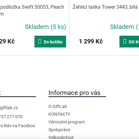
í podložka Swift 50053, Peach
Žehlící taška Tower 3443, bílá
om
Skladem
(5 ks)
Skladem
(
29 Kč
1 299 Kč
Do košíku
DO K
t
Informace pro vás
O GiftLab
giftlab.cz
KONTAKTY
737 277 070
Věrnostní program
te Nás na Faceboo
Spolupráce
Velkoobchod