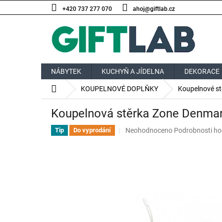
Přejít
+420 737 277 070
ahoj@giftlab.cz
na
obsah
NÁBYTEK
KUCHYŇ A JÍDELNA
DEKORACE
Domů
KOUPELNOVÉ DOPLŇKY
Koupelnové st
Koupelnová stěrka Zone Denmark
Průměrné
Neohodnoceno
Podrobnosti ho
Tip
Do vyprodání
hodnocení
produktu
je
0,0
z
5
hvězdiček.