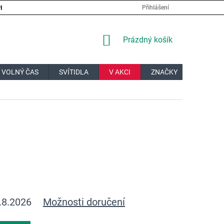
PRÁCE
VELKOOBCHOD
JAK NAKUPOVAT?
DOPRAVA A PL
Přihlášení
NÁKUPNÍ
Prázdný košík
KOŠÍK
 VOLNÝ ČAS
SVÍTIDLA
V AKCI
ZNAČKY
DÁRKOV
.8.2026
Možnosti doručení