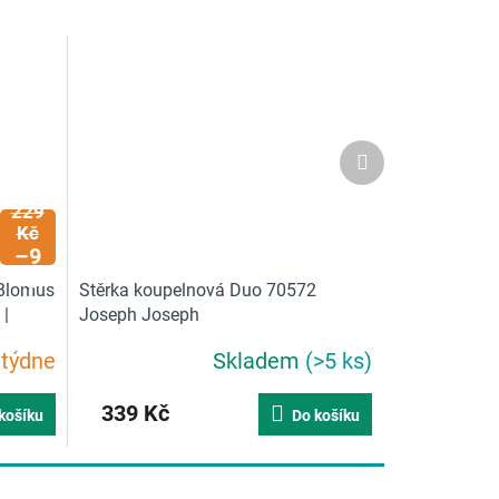
Další
produkt
3
229
Kč
–9
%
 Blomus
Stěrka koupelnová Duo 70572
 |
Joseph Joseph
 týdne
Skladem
(>5 ks)
339 Kč
košíku
Do košíku