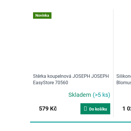
Novinka
Stěrka koupelnová JOSEPH JOSEPH
Siliko
EasyStore 70560
Blomus
Skladem
(>5 ks)
579 Kč
1 0
Do košíku