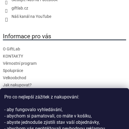
giftlab.cz
Náš kanál na YouTube
Informace pro vás
O GiftLab
KONTAKTY
Věrnostní program
Spolupráce
Velkoobchod
Jak nakupovat?
Doprava a platba
Pro co nejlepší zážitek z nakupování:
Reklamace a Vrácení
Obchodní podmínky
- aby fungovalo vyhledávání,
Podmínky ochrany osobních údajů
- abychom si pamatovali, co máte v košíku,
- abyste jednoduše zjistili stav vaší objednávky,
- abychom vás neobtěžovali nevhodnou reklamou