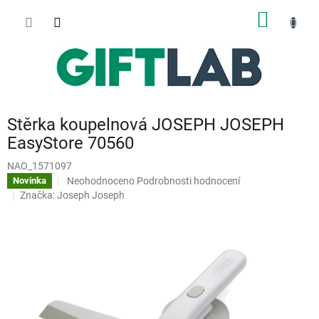
Přejít
NÁKUP
na
obsah
KOŠÍK
Stěrka koupelnová JOSEPH JOSEPH
EasyStore 70560
NAO_1571097
Průměrné
Neohodnoceno
Podrobnosti hodnocení
Novinka
hodnocení
Značka:
Joseph Joseph
produktu
je
0,0
z
5
hvězdiček.