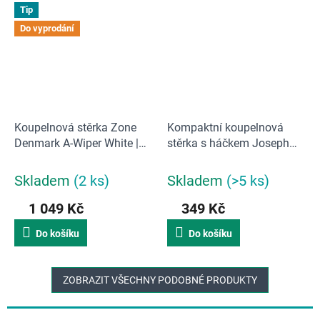
Tip
Do vyprodání
Koupelnová stěrka Zone
Kompaktní koupelnová
Denmark A-Wiper White |
stěrka s háčkem Joseph
Bílý
Joseph EasyStore
Skladem
(2 ks)
Skladem
(>5 ks)
1 049 Kč
349 Kč
Do košíku
Do košíku
ZOBRAZIT VŠECHNY PODOBNÉ PRODUKTY