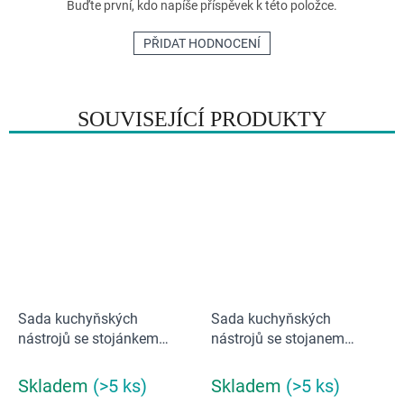
Buďte první, kdo napíše příspěvek k této položce.
PŘIDAT HODNOCENÍ
SOUVISEJÍCÍ PRODUKTY
Sada kuchyňských
Sada kuchyňských
nástrojů se stojánkem
nástrojů se stojanem
Joseph Joseph Elevate
Joseph Joseph Elevate
10568 Fusion 5
10118 | barevný
Skladem
(>5 ks)
Skladem
(>5 ks)