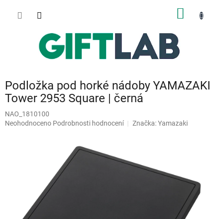
Přejít
NÁKUP
na
obsah
KOŠÍK
Podložka pod horké nádoby YAMAZAKI
Tower 2953 Square | černá
NAO_1810100
Průměrné
Neohodnoceno
Podrobnosti hodnocení
Značka:
Yamazaki
hodnocení
produktu
je
0,0
z
5
hvězdiček.