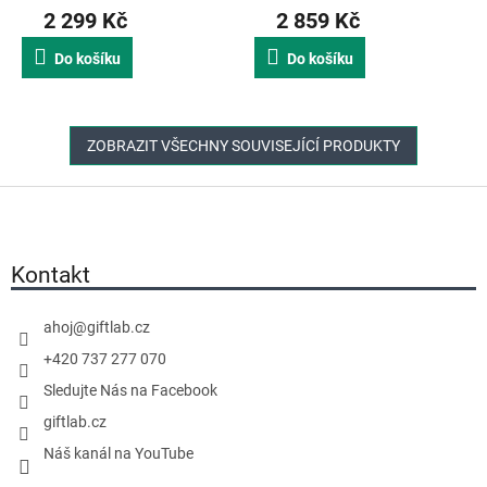
2 299 Kč
2 859 Kč
Do košíku
Do košíku
ZOBRAZIT VŠECHNY SOUVISEJÍCÍ PRODUKTY
Z
á
p
a
Kontakt
t
í
ahoj
@
giftlab.cz
+420 737 277 070
Sledujte Nás na Facebook
giftlab.cz
Náš kanál na YouTube