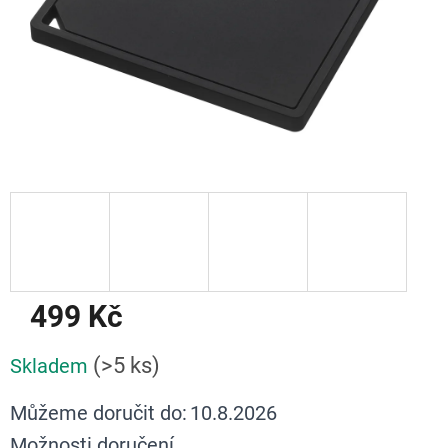
499 Kč
Měrná
(>5 ks)
Skladem
cena:
Můžeme doručit do:
10.8.2026
Možnosti doručení