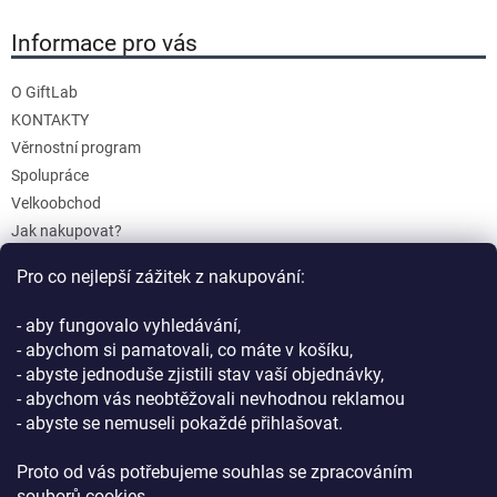
Informace pro vás
O GiftLab
KONTAKTY
Věrnostní program
Spolupráce
Velkoobchod
Jak nakupovat?
Doprava a platba
Pro co nejlepší zážitek z nakupování:
Reklamace a Vrácení
Obchodní podmínky
- aby fungovalo vyhledávání,
Podmínky ochrany osobních údajů
- abychom si pamatovali, co máte v košíku,
- abyste jednoduše zjistili stav vaší objednávky,
- abychom vás neobtěžovali nevhodnou reklamou
- abyste se nemuseli pokaždé přihlašovat.
Proto od vás potřebujeme souhlas se zpracováním
souborů cookies.