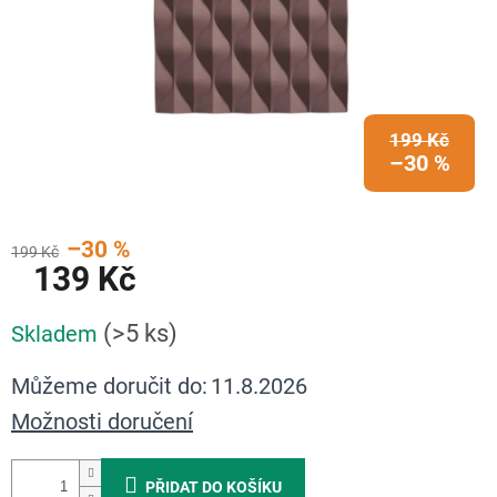
199 Kč
–30 %
–30 %
199 Kč
139 Kč
Měrná
(>5 ks)
Skladem
cena:
Můžeme doručit do:
11.8.2026
Možnosti doručení
PŘIDAT DO KOŠÍKU