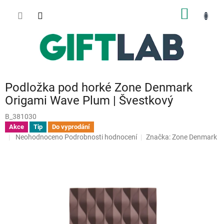
Přejít
NÁKUP
na
obsah
KOŠÍK
Podložka pod horké Zone Denmark
Origami Wave Plum | Švestkový
B_381030
Akce
Tip
Do vyprodání
Průměrné
Neohodnoceno
Podrobnosti hodnocení
Značka:
Zone Denmark
hodnocení
produktu
je
0,0
z
5
hvězdiček.