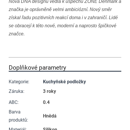
Nová DNA designu vedla k úspěchu ZONE Denmark a
značka je oprávněně velmi ambiciózní. Nový směr
získal řadu pozitivních reakcí doma i v zahraničí. Lidé
se obracejí k této nové, moderní a naprosto špičkové
značce.
Doplňkové parametry
Kategorie
:
Kuchyňské podložky
Záruka
:
3 roky
ABC
:
0.4
Barva
Hnědá
produktů
:
Materiál
:
Silikon