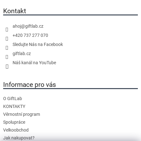
p
a
Kontakt
t
í
ahoj
@
giftlab.cz
+420 737 277 070
Sledujte Nás na Facebook
giftlab.cz
Náš kanál na YouTube
Informace pro vás
O GiftLab
KONTAKTY
Věrnostní program
Spolupráce
Velkoobchod
Jak nakupovat?