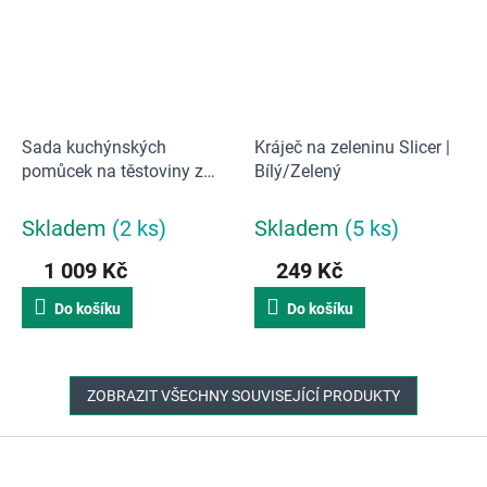
Sada kuchýnských
Kráječ na zeleninu Slicer |
pomůcek na těstoviny z
Bílý/Zelený
nerezové oceli Andrea
House | stříbrná / hnědá
Skladem
(2 ks)
Skladem
(5 ks)
1 009 Kč
249 Kč
Do košíku
Do košíku
ZOBRAZIT VŠECHNY SOUVISEJÍCÍ PRODUKTY
Z
á