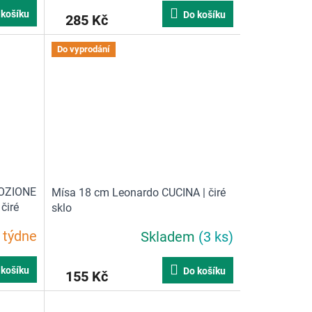
 košíku
Do košíku
285 Kč
Do vyprodání
MOZIONE
Mísa 18 cm Leonardo CUCINA | čiré
 čiré
sklo
 týdne
Skladem
(3 ks)
Průměrné
hodnocení
produktu
 košíku
Do košíku
155 Kč
je
5,0
z