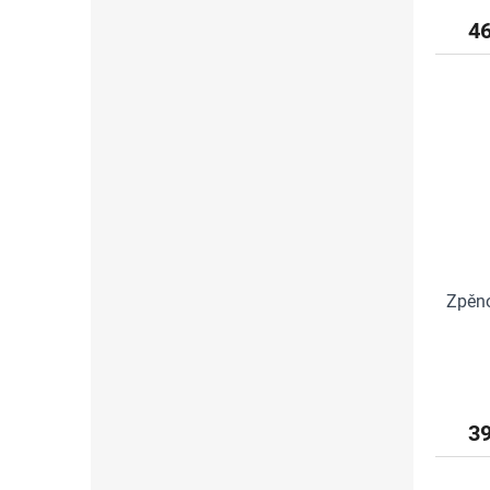
4
Zpěno
3