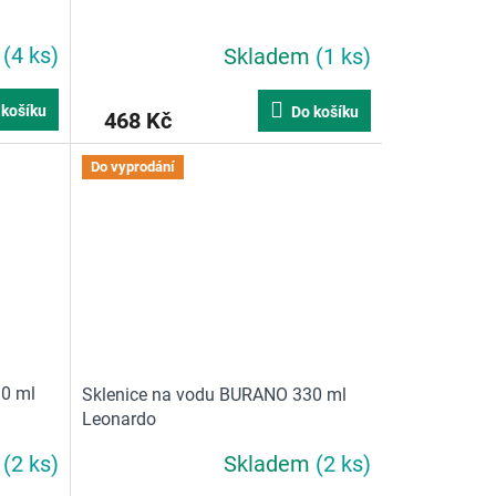
m
(4 ks)
Skladem
(1 ks)
 košíku
Do košíku
468 Kč
Do vyprodání
30 ml
Sklenice na vodu BURANO 330 ml
Leonardo
m
(2 ks)
Skladem
(2 ks)