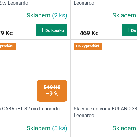
2ks Leonardo
Leonardo
Skladem
(2 ks)
Sklade
Do košíku
Do
79 Kč
469 Kč
prodání
Do vyprodání
519 Kč
–9 %
a CABARET 32 cm Leonardo
Sklenice na vodu BURANO 3
Leonardo
Skladem
(5 ks)
Sklade