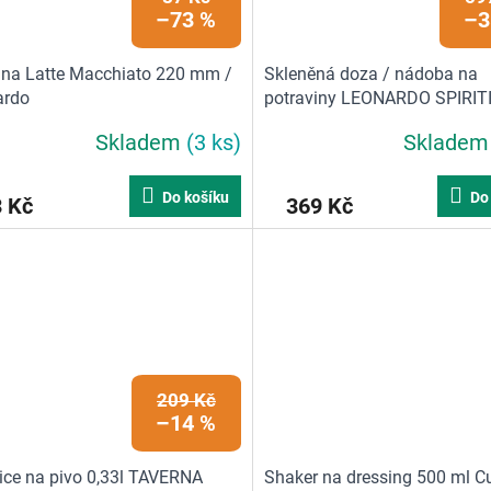
–73 %
–3
 na Latte Macchiato 220 mm /
Skleněná doza / nádoba na
ardo
potraviny LEONARDO SPIRITI
Skladem
(3 ks)
Sklade
Do košíku
Do
 Kč
369 Kč
209 Kč
–14 %
ice na pivo 0,33l TAVERNA
Shaker na dressing 500 ml C