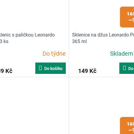
16
–
klenic s paličkou Leonardo
Sklenice na džus Leonardo P
3 ks
365 ml
Do týdne
Sklade
Do košíku
Do
39 Kč
149 Kč
16
–