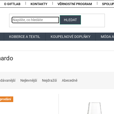
O GIFTLAB
KONTAKTY
VĚRNOSTNÍ PROGRAM
SPOLU
HLEDAT
KOBERCE A TEXTIL
KOUPELNOVÉ DOPLŇKY
MÓDA A
nardo
dávanější
Nejlevnější
Nejdražší
Abecedně
prodání