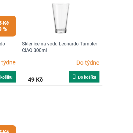
5 Kč
9 %
rdo
Sklenice na vodu Leonardo Tumbler
CIAO 300ml
 týdne
Do týdne
 košíku
Do košíku
49 Kč
7 Kč