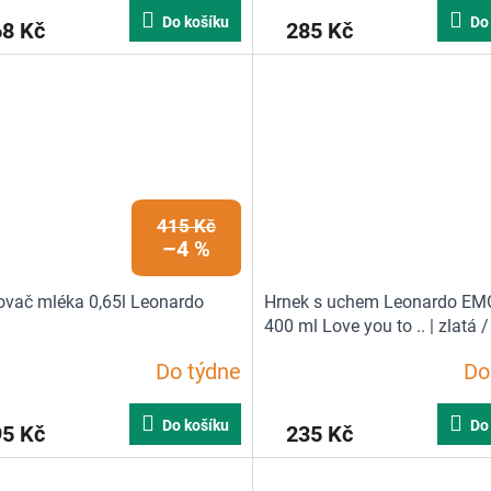
Do košíku
Do
68 Kč
285 Kč
415 Kč
–4 %
vač mléka 0,65l Leonardo
Hrnek s uchem Leonardo E
400 ml Love you to .. | zlatá /
sklo
Do týdne
Do
Do košíku
Do
95 Kč
235 Kč