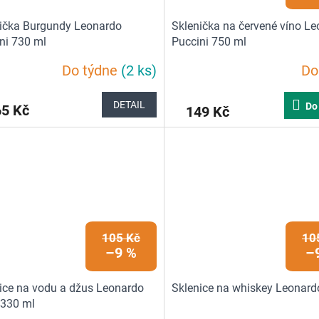
ička Burgundy Leonardo
Sklenička na červené víno L
ni 730 ml
Puccini 750 ml
Do týdne
(2 ks)
Do
Průměrné
hodnocení
produktu
DETAIL
Do
65 Kč
149 Kč
je
5,0
z
5
hvězdiček.
105 Kč
10
–9 %
–
ice na vodu a džus Leonardo
Sklenice na whiskey Leonard
 330 ml