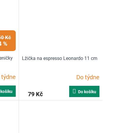
5
hvězdiček.
50 Kč
4 %
leničky
Lžička na espresso Leonardo 11 cm
 týdne
Do týdne
 košíku
Do košíku
79 Kč