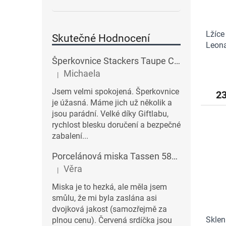
Lžíce
Skutečné Hodnocení
Leon
Šperkovnice Stackers Taupe Classic Charm Jewellery Box Lid | šedobéžová
Michaela
|
Hodnocení produktu je 5 z 5 hvězdiček.
Jsem velmi spokojená. Šperkovnice
23
je úžasná. Máme jich už několik a
jsou parádní. Velké díky Giftlabu,
rychlost blesku doručení a bezpečné
zabalení...
Porcelánová miska Tassen 58products 500 ml Heartful s červenými srdíčky| bílá
Věra
|
Hodnocení produktu je 3 z 5 hvězdiček.
Miska je to hezká, ale měla jsem
smůlu, že mi byla zaslána asi
dvojková jakost (samozřejmě za
Sklen
plnou cenu). Červená srdíčka jsou