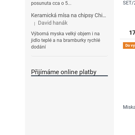
SET/
posunuta cca o 5...
Keramická mísa na chipsy Chips BALVI | modrá
David hanák
|
Hodnocení produktu je 5 z 5 hvězdiček.
1
Výborná myska velký objem i na
jidlo teplé a na bramburky rychlé
Do vy
dodání
Přijímáme online platby
Misk