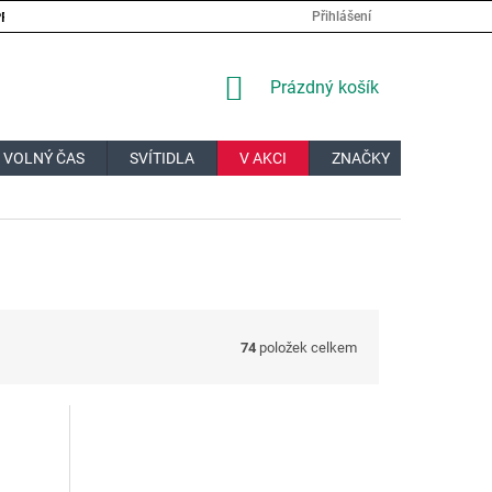
PRÁCE
VELKOOBCHOD
JAK NAKUPOVAT?
DOPRAVA A PL
Přihlášení
NÁKUPNÍ
Prázdný košík
KOŠÍK
 VOLNÝ ČAS
SVÍTIDLA
V AKCI
ZNAČKY
DÁRKOV
74
položek celkem