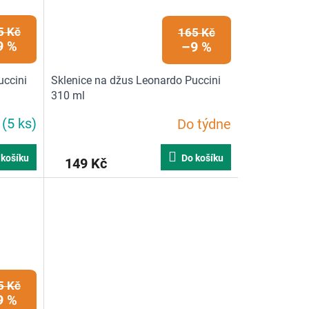
5 Kč
165 Kč
9 %
–9 %
uccini
Sklenice na džus Leonardo Puccini
310 ml
m
(5 ks)
Do týdne
 košíku
Do košíku
149 Kč
5 Kč
9 %