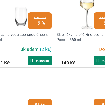
145 Kč
16
–9 %
–
ice na vodu Leonardo Cheers
Sklenička na bílé víno Leona
ml
Puccini 560 ml
Skladem
(2 ks)
Do
Do košíku
Do
31 Kč
149 Kč
87 Kč
59