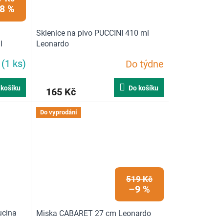
8 %
Sklenice na pivo PUCCINI 410 ml
I
Leonardo
m
(1 ks)
Do týdne
 košíku
Do košíku
165 Kč
Do vyprodání
519 Kč
–9 %
ucina
Miska CABARET 27 cm Leonardo