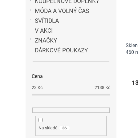
n
KOUPELNOVÉ DOPLŇKY
s
o
e
MÓDA A VOLNÝ ČAS
p
d
l
r
u
SVÍTIDLA
o
k
V AKCI
d
t
u
ů
ZNAČKY
Sklen
k
DÁRKOVÉ POUKAZY
460 
t
ů
Cena
1
23
Kč
2138
Kč
Na skladě
36