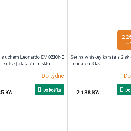
2 2
–
k s uchem Leonardo EMOZIONE
Set na whiskey karafa s 2 sk
 srdce | zlatá / čiré sklo
Leonardo 3 ks
Do týdne
Do
Průměrné
hodnocení
produktu
Do košíku
Do
35 Kč
2 138 Kč
je
5,0
z
5
hvězdiček.