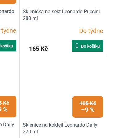
eonardo
Sklenička na sekt Leonardo Puccini
280 ml
 týdne
Do týdne
 košíku
Do košíku
165 Kč
5 Kč
105 Kč
9 %
–9 %
o Daily
Sklenice na koktejl Leonardo Daily
270 ml