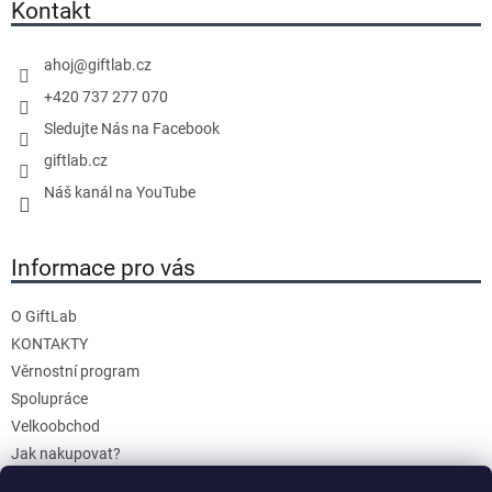
a
Kontakt
t
í
ahoj
@
giftlab.cz
+420 737 277 070
Sledujte Nás na Facebook
giftlab.cz
Náš kanál na YouTube
Informace pro vás
O GiftLab
KONTAKTY
Věrnostní program
Spolupráce
Velkoobchod
Jak nakupovat?
Doprava a platba