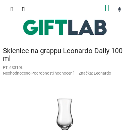
Přejít
NÁKUP
na
obsah
KOŠÍK
Sklenice na grappu Leonardo Daily 100
ml
FT_63319L
Průměrné
Neohodnoceno
Podrobnosti hodnocení
Značka:
Leonardo
hodnocení
produktu
je
0,0
z
5
hvězdiček.