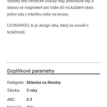
výrobky této německé značky mají jednoduše styl a
stanou se magnetem pro Vaše oči na každém stole,
jedno zda v interiéru nebo na terase.
LEONARDO, to je design skla, který se snoubí s
funkčností.
Doplňkové parametry
Kategorie
:
Sklenice na lihoviny
Záruka
:
3 roky
ABC
:
0.3