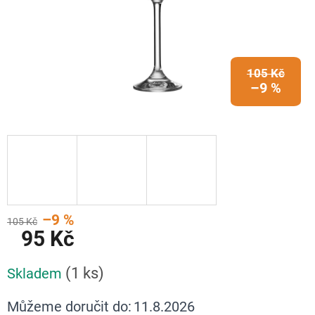
105 Kč
–9 %
–9 %
105 Kč
95 Kč
Měrná
(1 ks)
Skladem
cena:
Můžeme doručit do:
11.8.2026