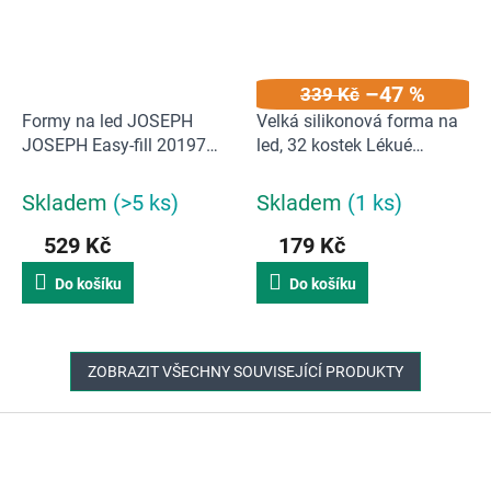
–47 %
339 Kč
Formy na led JOSEPH
Velká silikonová forma na
JOSEPH Easy-fill 20197
led, 32 kostek Lékué
2ks | Modrá
Industrial Ice Cubes Tray |
červená / II. JAKOST
Skladem
(>5 ks)
Skladem
(1 ks)
529 Kč
179 Kč
Do košíku
Do košíku
ZOBRAZIT VŠECHNY SOUVISEJÍCÍ PRODUKTY
Z
á
p