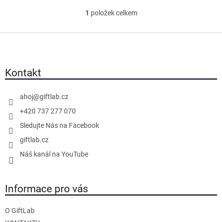
5
1
položek celkem
hvězdiček.
O
v
Z
l
á
á
p
d
a
Kontakt
a
t
c
í
í
ahoj
@
giftlab.cz
p
+420 737 277 070
r
Sledujte Nás na Facebook
v
giftlab.cz
k
y
Náš kanál na YouTube
v
ý
Informace pro vás
p
i
s
O GiftLab