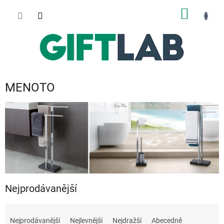
Přejít
NÁKUP
na
obsah
KOŠÍK
MENOTO
Nejprodávanější
Ř
a
Nejprodávanější
Nejlevnější
Nejdražší
Abecedně