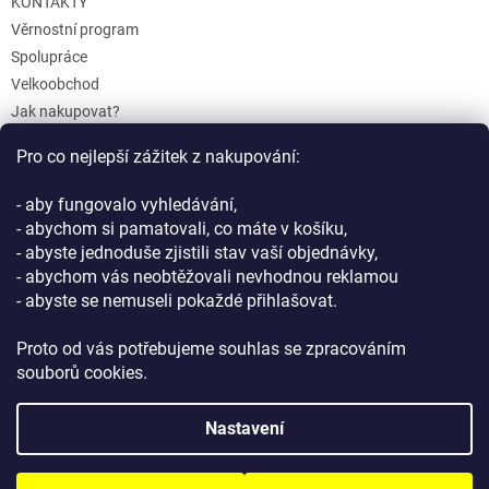
u
KONTAKTY
Věrnostní program
Spolupráce
Velkoobchod
Jak nakupovat?
Doprava a platba
Pro co nejlepší zážitek z nakupování:
Reklamace a Vrácení
Obchodní podmínky
- aby fungovalo vyhledávání,
Podmínky ochrany osobních údajů
- abychom si pamatovali, co máte v košíku,
- abyste jednoduše zjistili stav vaší objednávky,
- abychom vás neobtěžovali nevhodnou reklamou
- abyste se nemuseli pokaždé přihlašovat.
Proto od vás potřebujeme souhlas se zpracováním
souborů cookies.
Vytvořil Shoptet
Nastavení
Copyright 2026
GIFTLAB.cz
. Všechna práva vyhrazena.
Upravit