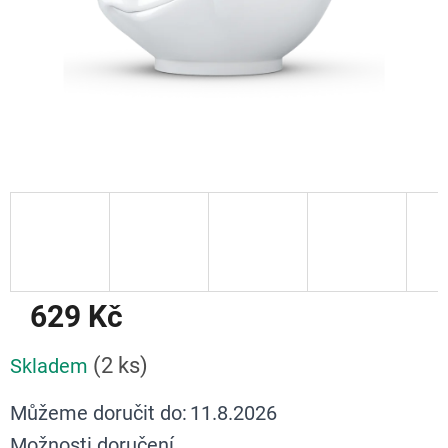
629 Kč
Měrná
(2 ks)
Skladem
cena:
Můžeme doručit do:
11.8.2026
Možnosti doručení