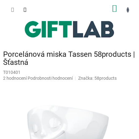
Přejít
NÁKUP
na
obsah
KOŠÍK
Porcelánová miska Tassen 58products |
Šťastná
T010401
Průměrné
2 hodnocení
Podrobnosti hodnocení
Značka:
58products
hodnocení
produktu
je
5,0
z
5
hvězdiček.