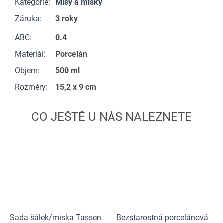
Kategorie
:
Mísy a misky
Záruka
:
3 roky
ABC
:
0.4
Materiál
:
Porcelán
Objem
:
500 ml
Rozměry
:
15,2 x 9 cm
Sada šálek/miska Tassen
Bezstarostná porcelánová