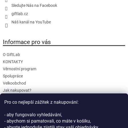
Sledujte Nás na Facebook
giftlab.cz
Náš kanál na YouTube
Informace pro vás
O GiftLab
KONTAKTY
Věrnostní program
Spolupráce
Velkoobchod
Jak nakupovat?
Doprava a platba
Pro co nejlepší zážitek z nakupování:
Reklamace a Vrácení
Obchodní podmínky
- aby fungovalo vyhledávání,
Podmínky ochrany osobních údajů
- abychom si pamatovali, co máte v košíku,
- abyste jednoduše zjistili stav vaší objednávky,