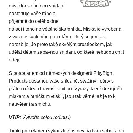
mistička s chutnou snídaní
nastartuje vaše ráno a
příjemně do celého dne
naladí i toho největšího škarohlída. Miska je vyrobena
z vysoce kvalitního porcelánu, který se jen tak
nerozbije. Je proto také skvělým prostředkem, jak
udělat dětem zábavnou snídani, od které nebudou chtít
odejít.
S porcelánem od německých designérů FiftyEight
Products dostanou vaše snídaně, svačiny i párty s
přáteli nádech hravosti a vtipu. Výrazy, které designéři
miskám a hrníčkům vtiskli, jsou tak věrné, až je to k
neuvěření a smíchu.
VTIP:
Vytvořte celou rodinu :)
Tímto porcelánem vykouzlíte úsměv na tváři sobě, ale i