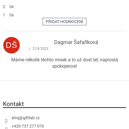
2
0x
1
0x
PŘIDAT HODNOCENÍ
V
ý
p
Dagmar Šafaříková
DŠ
i
|
27.8.2023
Hodnocení produktu je 5 z 5 hvězdiček.
s
Máme několik těchto misek a to už dost let, naprostá
h
spokojenost
o
d
n
Z
o
á
c
p
e
a
Kontakt
n
t
í
í
ahoj
@
giftlab.cz
+420 737 277 070