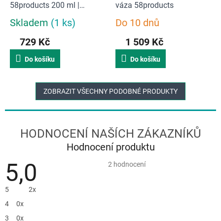
58products 200 ml |
váza 58products
Líbající a smějící
Skladem
(1 ks)
Do 10 dnů
Průměrné
Průměrné
hodnocení
hodnocení
729 Kč
1 509 Kč
produktu
produktu
je
je
Do košíku
Do košíku
5,0
5,0
z
z
5
5
hvězdiček.
hvězdiček.
ZOBRAZIT VŠECHNY PODOBNÉ PRODUKTY
Hodnocení produktu
5,0
Průměrné
2 hodnocení
hodnocení
produktu
je
5
2x
5,0
z
4
0x
5
hvězdiček.
3
0x