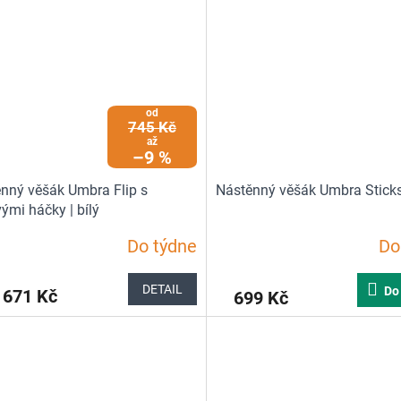
z
5
hvězdiček.
od
745 Kč
až
–9 %
nný věšák Umbra Flip s
Nástěnný věšák Umbra Sticks
ými háčky | bílý
Do týdne
Do
rné
Průměrné
cení
hodnocení
ktu
produktu
DETAIL
Do
671 Kč
699 Kč
je
5,0
z
5
ček.
hvězdiček.