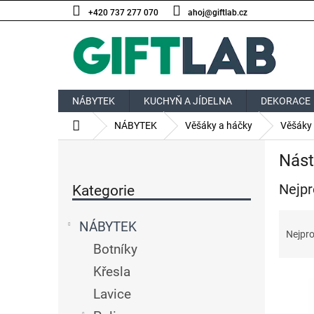
Přejít
+420 737 277 070
ahoj@giftlab.cz
na
obsah
NÁBYTEK
KUCHYŇ A JÍDELNA
DEKORACE
Domů
NÁBYTEK
Věšáky a háčky
Věšáky
P
Nást
o
Přeskočit
s
Nejpr
kategorie
Kategorie
t
r
Ř
a
NÁBYTEK
a
Nejpro
n
z
Botníky
n
e
í
Křesla
V
n
p
ý
í
Lavice
a
p
p