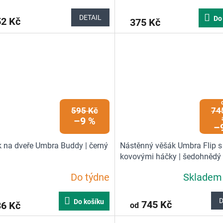
hodnocení
produktu
DETAIL
Do
52 Kč
375 Kč
je
1,0
z
5
hvězdiček.
595 Kč
74
–9 %
–
 na dveře Umbra Buddy | černý
Nástěnný věšák Umbra Flip s
kovovými háčky | šedohnědý
Do týdne
Sklade
Průměrné
hodnocení
produktu
D
Do košíku
745 Kč
36 Kč
od
je
5,0