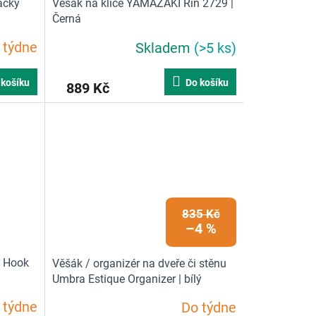
áčky
Věšák na klíče YAMAZAKI Rin 2729 |
Černá
 týdne
Skladem
(>5 ks)
 košíku
Do košíku
889 Kč
835 Kč
–4 %
y Hook
Věšák / organizér na dveře či stěnu
Umbra Estique Organizer | bílý
 týdne
Do týdne
Průměrné