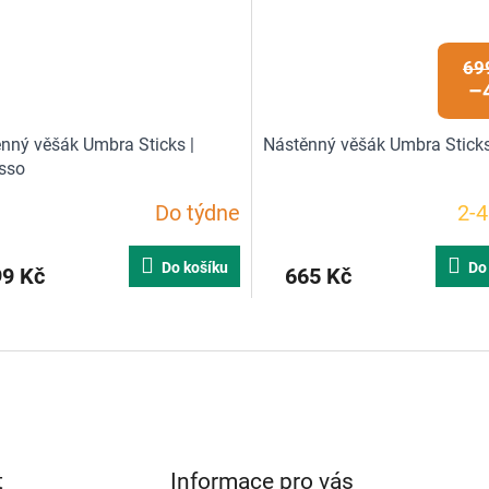
69
–
nný věšák Umbra Sticks |
Nástěnný věšák Umbra Sticks 
sso
Do týdne
2-4
rné
Průměrné
cení
hodnocení
ktu
produktu
Do košíku
Do
99 Kč
665 Kč
je
5,0
z
O
5
v
ček.
hvězdiček.
l
á
d
a
c
t
Informace pro vás