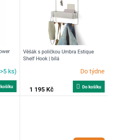
Tower
Věšák s poličkou Umbra Estique
Shelf Hook | bílá
(>5 ks)
Do týdne
 košíku
Do košíku
1 195 Kč