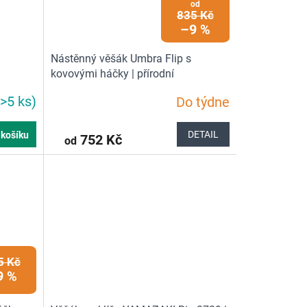
od
835 Kč
–9 %
Nástěnný věšák Umbra Flip s
kovovými háčky | přírodní
(>5 ks)
Do týdne
Průměrné
hodnocení
produktu
DETAIL
 košíku
752 Kč
od
je
5,0
z
5
hvězdiček.
5 Kč
9 %