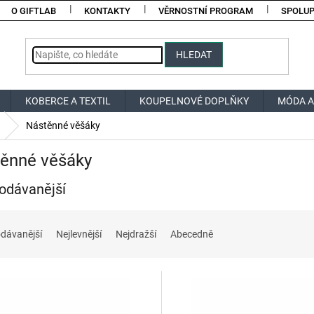
O GIFTLAB
KONTAKTY
VĚRNOSTNÍ PROGRAM
SPOLU
HLEDAT
KOBERCE A TEXTIL
KOUPELNOVÉ DOPLŇKY
MÓDA A
Nástěnné věšáky
ěnné věšáky
odávanější
dávanější
Nejlevnější
Nejdražší
Abecedně