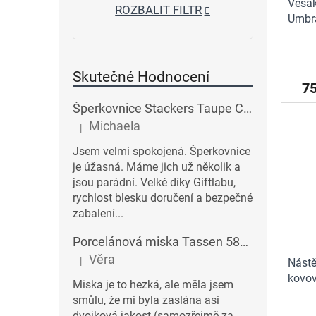
Věšák
ROZBALIT FILTR
Umbra
Skutečné Hodnocení
7
Šperkovnice Stackers Taupe Classic Charm Jewellery Box Lid | šedobéžová
Michaela
|
Hodnocení produktu je 5 z 5 hvězdiček.
Jsem velmi spokojená. Šperkovnice
je úžasná. Máme jich už několik a
jsou parádní. Velké díky Giftlabu,
rychlost blesku doručení a bezpečné
zabalení...
Porcelánová miska Tassen 58products 500 ml Heartful s červenými srdíčky| bílá
Věra
|
Nástě
Hodnocení produktu je 3 z 5 hvězdiček.
kovov
Miska je to hezká, ale měla jsem
smůlu, že mi byla zaslána asi
dvojková jakost (samozřejmě za