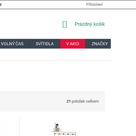
PRÁCE
VELKOOBCHOD
JAK NAKUPOVAT?
DOPRAVA A PL
Přihlášení
NÁKUPNÍ
Prázdný košík
KOŠÍK
 VOLNÝ ČAS
SVÍTIDLA
V AKCI
ZNAČKY
DÁRKOV
21
položek celkem