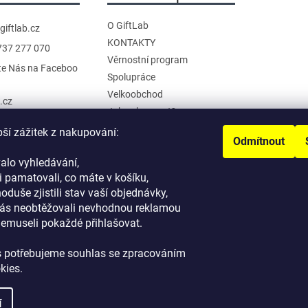
í
p
O GiftLab
giftlab.cz
r
KONTAKTY
737 277 070
v
Věrnostní program
te Nás na Faceboo
k
Spolupráce
y
Velkoobchod
b.cz
v
Jak nakupovat?
ý
anál na YouTube
Doprava a platba
pší zážitek z nakupování:
p
Odmítnout
Reklamace a Vrácení
i
alo vyhledávání,
Obchodní podmínky
s
 pamatovali, co máte v košíku,
Podmínky ochrany osobních
u
noduše zjistili stav vaší objednávky,
údajů
ás neobtěžovali nevhodnou reklamou
nemuseli pokaždé přihlašovat.
s potřebujeme souhlas se zpracováním
kies.
í