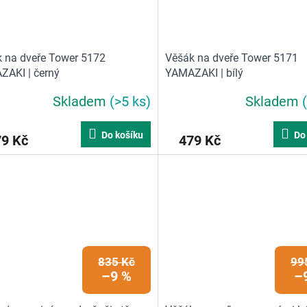
 na dveře Tower 5172
Věšák na dveře Tower 5171
AKI | černý
YAMAZAKI | bílý
Skladem
(>5 ks)
Skladem
Do košíku
Do
79 Kč
479 Kč
835 Kč
99
–9 %
–