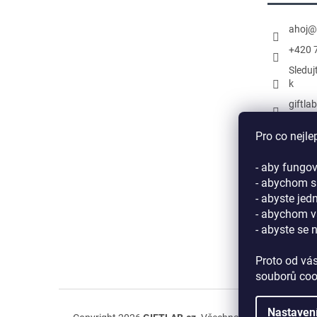
ahoj
@
+420 
Sleduj
k
giftla
Náš k
Pro co nejle
- aby fungov
- abychom si
- abyste jed
- abychom v
- abyste se 
Proto od vá
souborů coo
Nastaven