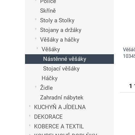
n
Police
i
r
e
Skříně
s
o
l
p
d
Stoly a Stolky
r
u
Stojany a držáky
o
k
d
t
Věšáky a háčky
u
ů
Věšáky
Věšáč
k
10345
t
Nástěnné věšáky
ů
Stojací věšáky
Háčky
1 
Židle
Zahradní nábytek
KUCHYŇ A JÍDELNA
DEKORACE
KOBERCE A TEXTIL