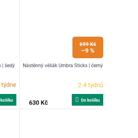
z
5
hvězdiček.
699 Kč
–9 %
 | šedý
Nástěnný věšák Umbra Sticks | černý
 týdne
2-4 týdnů
Průměrné
hodnocení
produktu
 košíku
Do košíku
630 Kč
je
4,6
z
5
hvězdiček.