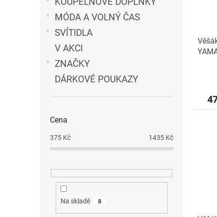
KOUPELNOVÉ DOPLŇKY
MÓDA A VOLNÝ ČAS
SVÍTIDLA
Věšák
V AKCI
YAMAZ
ZNAČKY
DÁRKOVÉ POUKAZY
4
Cena
375
Kč
1435
Kč
Na skladě
8