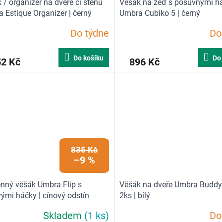
 / organizér na dveře či stěnu
Věšák na zeď s posuvnými h
 Estique Organizer | černý
Umbra Cubiko 5 | černý
Do týdne
Do
Do košíku
Do
52 Kč
896 Kč
835 Kč
–9 %
nný věšák Umbra Flip s
Věšák na dveře Umbra Budd
ými háčky | cínový odstín
2ks | bílý
Skladem
(1 ks)
Do
Průměrné