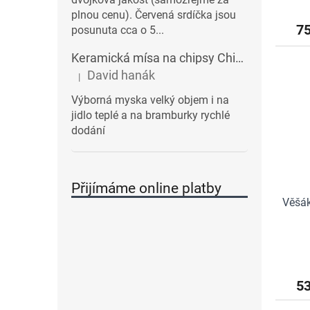
plnou cenu). Červená srdíčka jsou
7
posunuta cca o 5...
Keramická mísa na chipsy Chips BALVI | modrá
David hanák
|
Hodnocení produktu je 5 z 5 hvězdiček.
Výborná myska velký objem i na
jidlo teplé a na bramburky rychlé
dodání
Přijímáme online platby
Věšák
5