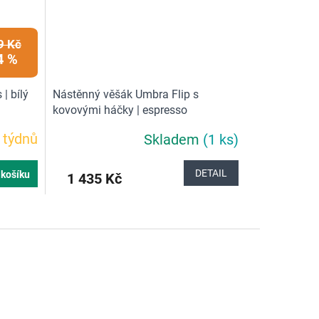
9 Kč
4 %
| bílý
Nástěnný věšák Umbra Flip s
kovovými háčky | espresso
 týdnů
Skladem
(1 ks)
Průměrné
hodnocení
produktu
DETAIL
 košíku
1 435 Kč
je
5,0
z
5
hvězdiček.