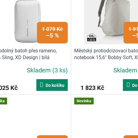
1 079 Kč
1 9
–5 %
–
dolný batoh přes rameno,
Městský protiodcizovací bat
 Sling, XD Design | bílá
notebook 15,6" Bobby Soft, 
Design, pískový | 16 L, písko
Skladem
(3 ks)
Sklade
Do košíku
Do
025 Kč
1 823 Kč
nka
Novinka