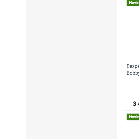
Novi
Bezpe
Bobby
modrý
3 
Novi