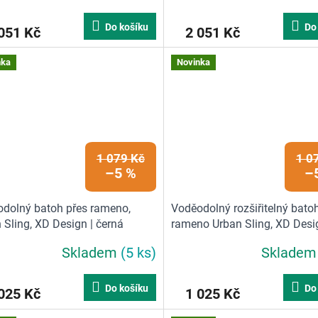
Do košíku
Do
051 Kč
2 051 Kč
nka
Novinka
1 079 Kč
1 0
–5 %
–
dolný batoh přes rameno,
Voděodolný rozšiřitelný bato
 Sling, XD Design | černá
rameno Urban Sling, XD Desi
modrá | 5 L, modrá
Skladem
(5 ks)
Sklade
Do košíku
Do
025 Kč
1 025 Kč