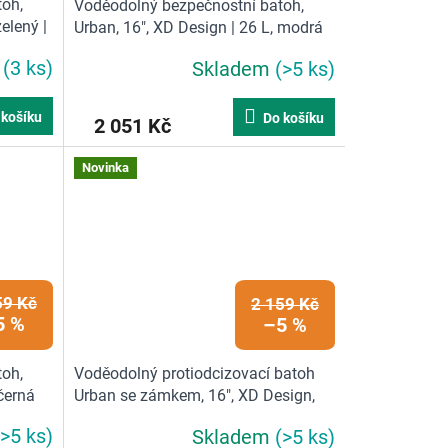
oh,
Voděodolný bezpečnostní batoh,
elený |
Urban, 16", XD Design | 26 L, modrá
m
(3 ks)
Skladem
(>5 ks)
 košíku
Do košíku
2 051 Kč
Novinka
59 Kč
2 159 Kč
5 %
–5 %
oh,
Voděodolný protiodcizovací batoh
 černá
Urban se zámkem, 16", XD Design,
smetanově bílá | 26 L, smetanově
(>5 ks)
Skladem
(>5 ks)
bílá