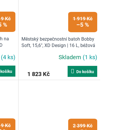
19 Kč
1 919 Kč
5 %
–5 %
oh na
Městský bezpečnostní batoh Bobby
XD
Soft, 15,6", XD Design | 16 L, béžová
m
(4 ks)
Skladem
(1 ks)
 košíku
Do košíku
1 823 Kč
19 Kč
2 399 Kč