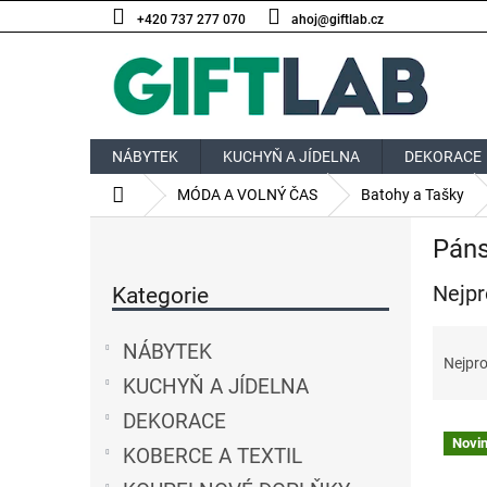
Přejít
+420 737 277 070
ahoj@giftlab.cz
na
obsah
NÁBYTEK
KUCHYŇ A JÍDELNA
DEKORACE
Domů
MÓDA A VOLNÝ ČAS
Batohy a Tašky
P
Páns
o
Přeskočit
s
Nejpr
kategorie
Kategorie
t
r
Ř
a
NÁBYTEK
a
Nejpro
n
z
KUCHYŇ A JÍDELNA
n
e
í
DEKORACE
V
n
p
Novi
ý
í
KOBERCE A TEXTIL
a
p
p