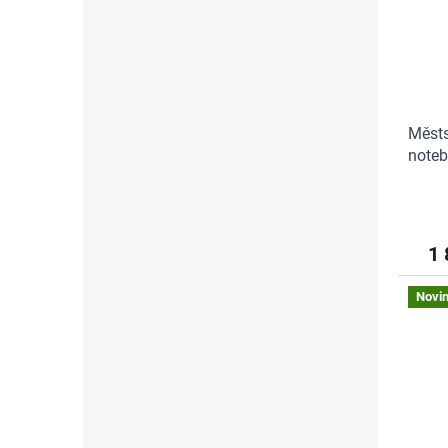
Městs
noteb
Desig
1 
Novi