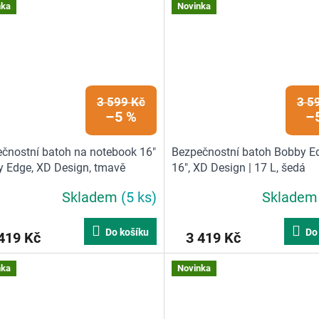
nka
Novinka
3 599 Kč
3 5
–5 %
–
čnostní batoh na notebook 16"
Bezpečnostní batoh Bobby E
 Edge, XD Design, tmavě
16", XD Design | 17 L, šedá
 | 17 L, tmavě modrá
Skladem
(5 ks)
Sklade
Do košíku
Do
419 Kč
3 419 Kč
nka
Novinka