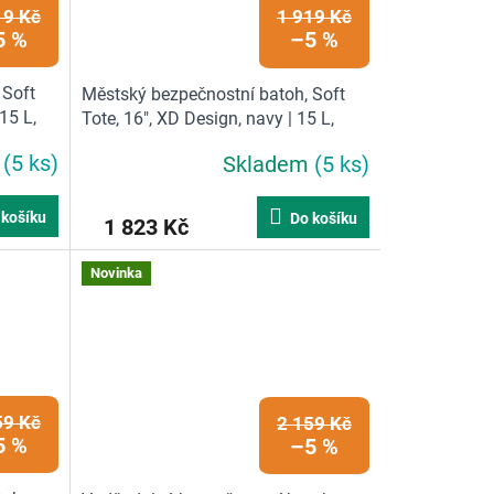
19 Kč
1 919 Kč
5 %
–5 %
 Soft
Městský bezpečnostní batoh, Soft
15 L,
Tote, 16", XD Design, navy | 15 L,
modrá
m
(5 ks)
Skladem
(5 ks)
 košíku
Do košíku
1 823 Kč
Novinka
59 Kč
2 159 Kč
5 %
–5 %