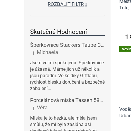
Městs
ROZBALIT FILTR
Tote,
Skutečné Hodnocení
1 
Šperkovnice Stackers Taupe Classic Charm Jewellery Box Lid | šedobéžová
Novi
Michaela
|
Hodnocení produktu je 5 z 5 hvězdiček.
Jsem velmi spokojená. Šperkovnice
je úžasná. Máme jich už několik a
jsou parádní. Velké díky Giftlabu,
rychlost blesku doručení a bezpečné
zabalení...
Porcelánová miska Tassen 58products 500 ml Heartful s červenými srdíčky| bílá
Věra
|
Voděo
Hodnocení produktu je 3 z 5 hvězdiček.
Urban
Miska je to hezká, ale měla jsem
smůlu, že mi byla zaslána asi
dvojková jakost (samozřejmě za