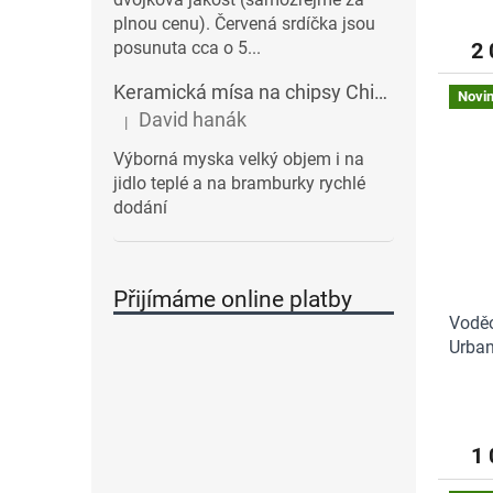
plnou cenu). Červená srdíčka jsou
2 
posunuta cca o 5...
Keramická mísa na chipsy Chips BALVI | modrá
Novi
David hanák
|
Hodnocení produktu je 5 z 5 hvězdiček.
Výborná myska velký objem i na
jidlo teplé a na bramburky rychlé
dodání
Přijímáme online platby
Voděo
Urban
1 