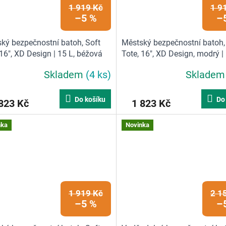
1 919 Kč
1 9
–5 %
–
ký bezpečnostní batoh, Soft
Městský bezpečnostní batoh,
 16", XD Design | 15 L, béžová
Tote, 16", XD Design, modrý | 
světle modrá
Skladem
(4 ks)
Sklade
Do košíku
Do
823 Kč
1 823 Kč
nka
Novinka
1 919 Kč
2 1
–5 %
–