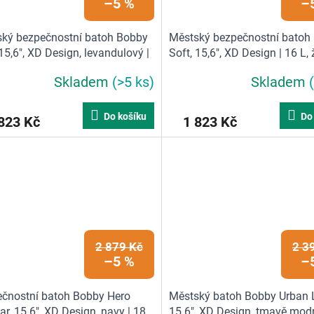
–5 %
–
ký bezpečnostní batoh Bobby
Městský bezpečnostní batoh
 15,6", XD Design, levandulový |
Soft, 15,6", XD Design | 16 L, 
fialová
Skladem
(>5 ks)
Skladem
Do košíku
Do
823 Kč
1 823 Kč
2 879 Kč
2 3
–5 %
–
čnostní batoh Bobby Hero
Městský batoh Bobby Urban L
ar, 15.6", XD Design, navy | 18
15.6", XD Design, tmavě modr