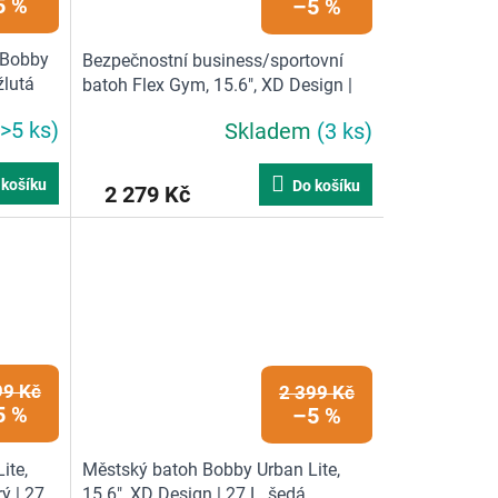
5 %
–5 %
 Bobby
Bezpečnostní business/sportovní
žlutá
batoh Flex Gym, 15.6", XD Design |
16 L, černá
(>5 ks)
Skladem
(3 ks)
 košíku
Do košíku
2 279 Kč
99 Kč
2 399 Kč
5 %
–5 %
ite,
Městský batoh Bobby Urban Lite,
ý | 27
15.6", XD Design | 27 L, šedá