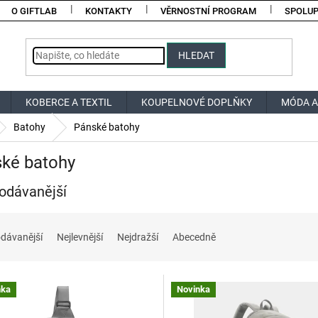
O GIFTLAB
KONTAKTY
VĚRNOSTNÍ PROGRAM
SPOLU
HLEDAT
KOBERCE A TEXTIL
KOUPELNOVÉ DOPLŇKY
MÓDA A
Batohy
Pánské batohy
ké batohy
odávanější
dávanější
Nejlevnější
Nejdražší
Abecedně
nka
Novinka