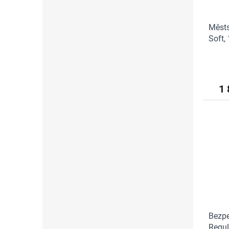
Městs
Soft,
16 L, 
1 
Bezpe
Regul