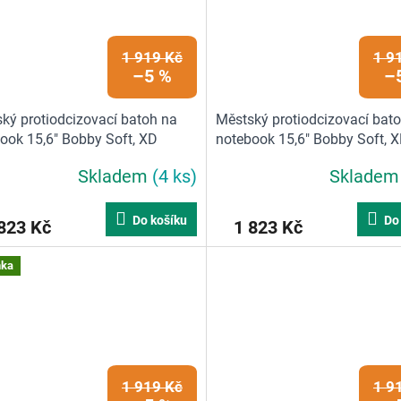
1 919 Kč
1 9
–5 %
–
ký protiodcizovací batoh na
Městský protiodcizovací bat
ook 15,6" Bobby Soft, XD
notebook 15,6" Bobby Soft, 
n, zelený | 16 L, lesně zelená
Design, tmavě modrý | 16 L,
Skladem
(4 ks)
Sklade
královsky modrá
Do košíku
Do
823 Kč
1 823 Kč
nka
1 919 Kč
1 9