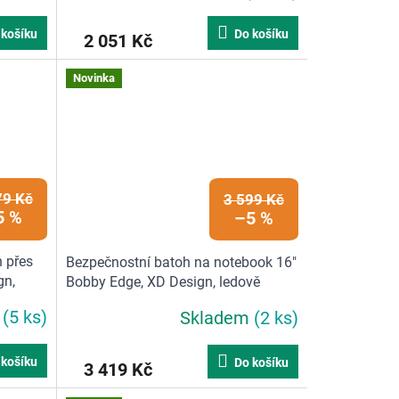
 košíku
Do košíku
2 051 Kč
Novinka
79 Kč
3 599 Kč
5 %
–5 %
h přes
Bezpečnostní batoh na notebook 16"
gn,
Bobby Edge, XD Design, ledově
zelený | 17 L, ledově zelená
m
(5 ks)
Skladem
(2 ks)
 košíku
Do košíku
3 419 Kč