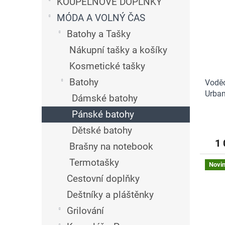
n
KOUPELNOVÉ DOPLŇKY
i
r
e
MÓDA A VOLNÝ ČAS
s
o
l
p
d
Batohy a Tašky
r
u
Nákupní tašky a košíky
o
k
d
t
Kosmetické tašky
u
ů
Batohy
Voděo
k
Urban
t
Dámské batohy
ů
Pánské batohy
Dětské batohy
1 
Brašny na notebook
Termotašky
Novi
Cestovní doplňky
Deštníky a pláštěnky
Grilování