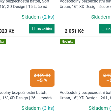
ký bezpečnostní batoh, Soft
Voděodolný bezpečnostní bat
 16", XD Design | 15 L, černá
Urban, 16", XD Design, šedo/z
26 L, zelená
Skladem
(2 ks)
Sklade
Do košíku
Do
823 Kč
2 051 Kč
nka
Novinka
2 159 Kč
2 1
–5 %
–
dolný bezpečnostní batoh,
Voděodolný bezpečnostní bat
, 16", XD Design | 26 L, modrá
Urban, 16", XD Design | 26 L,
Skladem
(3 ks)
Skladem