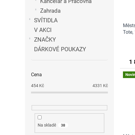
Kancelář a Pracovna
Zahrada
SVÍTIDLA
Městs
V AKCI
Tote,
ZNAČKY
DÁRKOVÉ POUKAZY
1 
Cena
Novi
454
Kč
4331
Kč
Na skladě
38