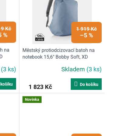
19 Kč
1 919 Kč
5 %
–5 %
oh na
Městský protiodcizovací batoh na
XD
notebook 15,6" Bobby Soft, XD
vá
Design, modrý | 16 L, modrá
m
(3 ks)
Skladem
(3 ks)
 košíku
Do košíku
1 823 Kč
Novinka