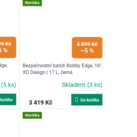
Novinka
99 Kč
3 599 Kč
5 %
–5 %
dge,
Bezpečnostní batoh Bobby Edge, 16",
XD Design | 17 L, černá
m
(5 ks)
Skladem
(3 ks)
 košíku
Do košíku
3 419 Kč
Novinka