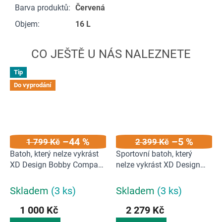
Barva produktů
:
Červená
Objem
:
16 L
Tip
Do vyprodání
–44 %
–5 %
1 799 Kč
2 399 Kč
Batoh, který nelze vykrást
Sportovní batoh, který
XD Design Bobby Compact
nelze vykrást XD Design
Print Camuflage Green
Bobby Urban Lite | černý
Skladem
(3 ks)
Skladem
(3 ks)
1 000 Kč
2 279 Kč