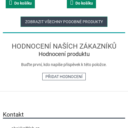
Do košíku
Do košíku
ZOBRAZIT VŠECHNY PODOBNÉ PRODUKTY
Hodnocení produktu
Buďte první, kdo napíše příspěvek k této položce.
PŘIDAT HODNOCENÍ
Z
á
p
a
Kontakt
t
í