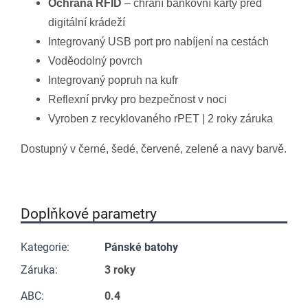
Ochrana RFID
– chrání bankovní karty před
digitální krádeží
Integrovaný USB port pro nabíjení na cestách
Voděodolný povrch
Integrovaný popruh na kufr
Reflexní prvky pro bezpečnost v noci
Vyroben z recyklovaného rPET | 2 roky záruka
Dostupný v černé, šedé, červené, zelené a navy barvě.
Doplňkové parametry
Kategorie
:
Pánské batohy
Záruka
:
3 roky
ABC
:
0.4