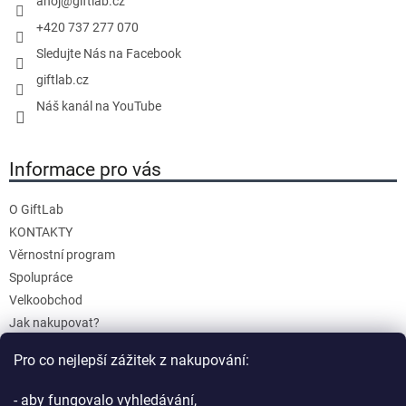
ahoj
@
giftlab.cz
+420 737 277 070
Sledujte Nás na Facebook
giftlab.cz
Náš kanál na YouTube
Informace pro vás
O GiftLab
KONTAKTY
Věrnostní program
Spolupráce
Velkoobchod
Jak nakupovat?
Doprava a platba
Pro co nejlepší zážitek z nakupování:
Reklamace a Vrácení
Obchodní podmínky
- aby fungovalo vyhledávání,