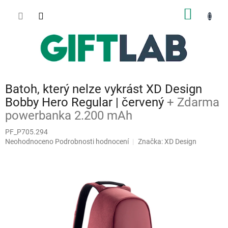
Přejít
NÁKUP
na
obsah
KOŠÍK
Batoh, který nelze vykrást XD Design
Bobby Hero Regular | červený
+ Zdarma
powerbanka 2.200 mAh
PF_P705.294
Průměrné
Neohodnoceno
Podrobnosti hodnocení
Značka:
XD Design
hodnocení
produktu
je
0,0
z
5
hvězdiček.