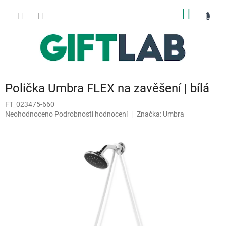
Přejít
NÁKUP
na
obsah
KOŠÍK
Polička Umbra FLEX na zavěšení | bílá
FT_023475-660
Průměrné
Neohodnoceno
Podrobnosti hodnocení
Značka:
Umbra
hodnocení
produktu
je
0,0
z
5
hvězdiček.