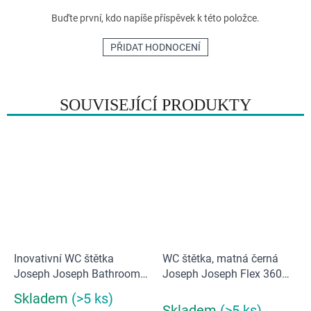
Buďte první, kdo napíše příspěvek k této položce.
PŘIDAT HODNOCENÍ
SOUVISEJÍCÍ PRODUKTY
Inovativní WC štětka
WC štětka, matná černá
Joseph Joseph Bathroom
Joseph Joseph Flex 360
Flex | bílý/šedý
Lite 7000007
Skladem
(>5 ks)
Průměrné
Skladem
(>5 ks)