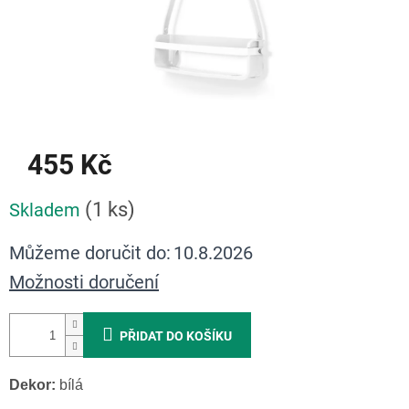
455 Kč
Měrná
(1 ks)
Skladem
cena:
Můžeme doručit do:
10.8.2026
Možnosti doručení
PŘIDAT DO KOŠÍKU
Dekor:
bílá