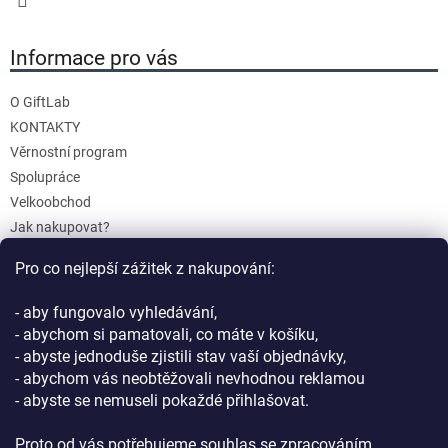
Informace pro vás
O GiftLab
KONTAKTY
Věrnostní program
Spolupráce
Velkoobchod
Jak nakupovat?
Doprava a platba
Pro co nejlepší zážitek z nakupování:
Reklamace a Vrácení
Obchodní podmínky
- aby fungovalo vyhledávání,
Podmínky ochrany osobních údajů
- abychom si pamatovali, co máte v košíku,
- abyste jednoduše zjistili stav vaší objednávky,
- abychom vás neobtěžovali nevhodnou reklamou
- abyste se nemuseli pokaždé přihlašovat.
Proto od vás potřebujeme souhlas se zpracováním