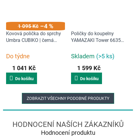
–4 %
1 095 Kč
Kovová polička do sprchy
Poličky do koupelny
Umbra CUBIKO | černá
YAMAZAKI Tower 6635
matná
Bath Rack 3 | černé
Do týdne
Skladem
(>5 ks)
1 041 Kč
1 599 Kč
Do košíku
Do košíku
ZOBRAZIT VŠECHNY PODOBNÉ PRODUKTY
Hodnocení produktu