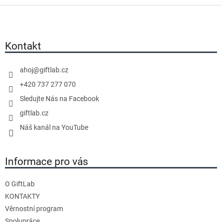
v
Z
l
á
á
p
d
a
Kontakt
a
t
c
í
í
ahoj
@
giftlab.cz
p
+420 737 277 070
r
Sledujte Nás na Facebook
v
giftlab.cz
k
y
Náš kanál na YouTube
v
ý
Informace pro vás
p
i
s
O GiftLab
u
KONTAKTY
Věrnostní program
Spolupráce