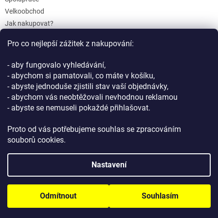
Velkoobchod
Jak nakupovat?
Doprava a platba
Pro co nejlepší zážitek z nakupování:
Reklamace a Vrácení
Obchodní podmínky
- aby fungovalo vyhledávání,
Podmínky ochrany osobních údajů
- abychom si pamatovali, co máte v košíku,
- abyste jednoduše zjistili stav vaší objednávky,
- abychom vás neobtěžovali nevhodnou reklamou
- abyste se nemuseli pokaždé přihlašovat.
Proto od vás potřebujeme souhlas se zpracováním
souborů cookies.
Vytvořil Shoptet
Nastavení
Copyright 2026
GIFTLAB.cz
. Všechna práva vyhrazena.
Upravit
Odmítnout
Souhlasím
nastavení cookies