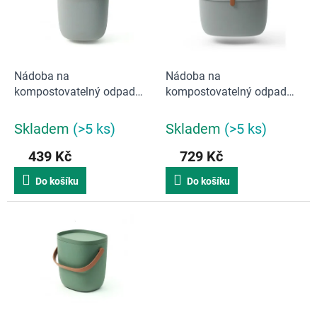
s
o
p
d
r
u
o
k
d
t
Nádoba na
Nádoba na
u
ů
kompostovatelný odpad
kompostovatelný odpad
k
QUALY DESIGN Foody
QUALY DESIGN Foody
t
10379GY, 3,5L | šedá
10380GY, 7L | šedá
Skladem
(>5 ks)
Skladem
(>5 ks)
ů
439 Kč
729 Kč
Do košíku
Do košíku