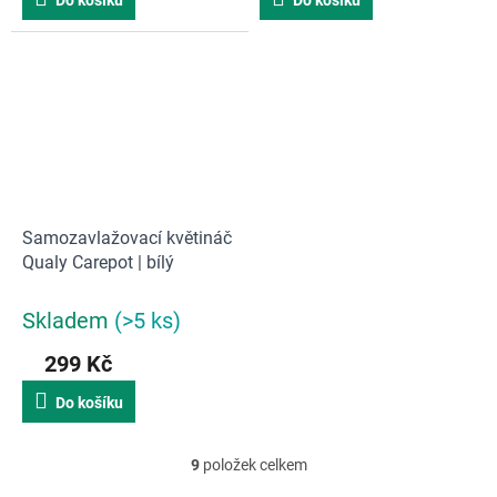
Do košíku
Do košíku
Samozavlažovací květináč
Qualy Carepot | bílý
Skladem
(>5 ks)
299 Kč
Do košíku
9
položek celkem
O