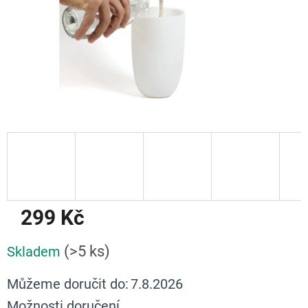
299 Kč
Měrná
(>5 ks)
Skladem
cena:
Můžeme doručit do:
7.8.2026
Možnosti doručení