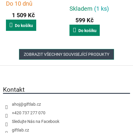
Do 10 dnů
Průměrné
Skladem
(1 ks)
hodnocení
1 509 Kč
produktu
599 Kč
je
Do košíku
5,0
Do košíku
z
5
hvězdiček.
ZOBRAZIT VŠECHNY SOUVISEJÍCÍ PRODUKTY
Z
á
p
a
Kontakt
t
í
ahoj
@
giftlab.cz
+420 737 277 070
Sledujte Nás na Facebook
giftlab.cz