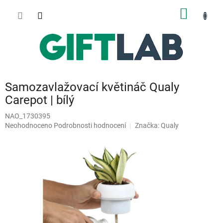
Přejít
NÁKUP
na
obsah
KOŠÍK
Samozavlažovací květináč Qualy
Carepot | bílý
NAO_1730395
Průměrné
Neohodnoceno
Podrobnosti hodnocení
Značka:
Qualy
hodnocení
produktu
je
0,0
z
5
hvězdiček.