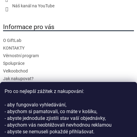
Náš kanál na YouTube
Informace pro vás
O GiftLab
KONTAKTY
Věrnostní program
Spolupráce
Velkoobchod
Jak nakupovat?
Doprava a platba
Pro co nejlepší zážitek z nakupování:
Reklamace a Vrácení
Obchodní podmínky
- aby fungovalo vyhledávání,
Podmínky ochrany osobních údajů
- abychom si pamatovali, co máte v košíku,
- abyste jednoduše zjistili stav vaší objednávky,
- abychom vás neobtěžovali nevhodnou reklamou
- abyste se nemuseli pokaždé přihlašovat.