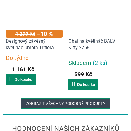
–10 %
1 290 Kč
Designový závěsný
Obal na květináč BALVI
květináč Umbra Triflora
Kitty 27681
Do týdne
Průměrné
Skladem
(2 ks)
hodnocení
1 161 Kč
produktu
599 Kč
je
Do košíku
5,0
Do košíku
z
5
hvězdiček.
ZOBRAZIT VŠECHNY PODOBNÉ PRODUKTY