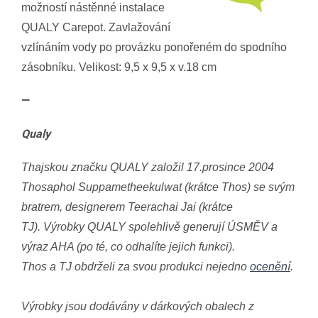
možností nástěnné instalace
QUALY Carepot. Zavlažování
vzlínáním vody po provázku ponořeném do spodního
zásobníku. Velikost: 9,5 x 9,5 x v.18 cm
—
Qualy
Thajskou značku QUALY založil 17.prosince 2004
Thosaphol Suppametheekulwat (krátce Thos) se svým
bratrem, designerem Teerachai Jai (krátce
TJ).
Výrobky QUALY spolehlivě generují ÚSMĚV a
výraz AHA (po té, co odhalíte jejich funkci).
Thos a TJ obdrželi za svou produkci nejedno
ocenění
.
Výrobky jsou dodávány v dárkových obalech z