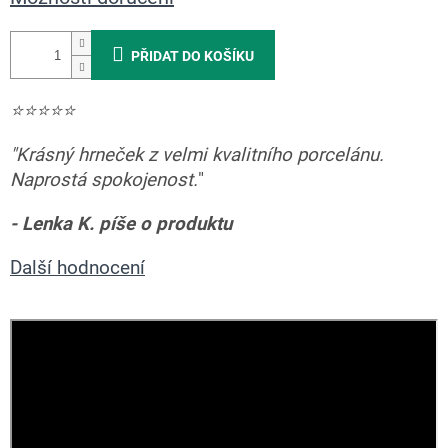
PŘIDAT DO KOŠÍKU
⭐️
⭐️
⭐️
⭐️
⭐️
"
Krásný hrneček z velmi kvalitního porcelánu.
Naprostá spokojenost.
"
-
Lenka K. píše o produktu
Další hodnocení