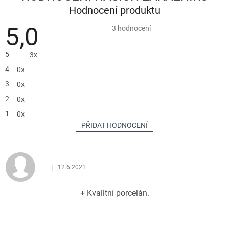
Hodnocení produktu
5,0
Průměrné
3 hodnocení
hodnocení
produktu
je
5
3x
5,0
z
4
0x
5
hvězdiček.
3
0x
2
0x
1
0x
PŘIDAT HODNOCENÍ
V
ý
p
|
12.6.2021
i
Hodnocení produktu je 5 z 5 hvězdiček.
s
+ Kvalitní porcelán.
h
o
d