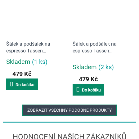
Šálek a podšálek na
Šálek a podšálek na
espresso Tassen
espresso Tassen
58products 80 ml | Šťastný
58products 80 ml |
Skladem
(1 ks)
Průměrné
Bezradný
Skladem
(2 ks)
hodnocení
479 Kč
produktu
479 Kč
je
Do košíku
5,0
Do košíku
z
5
hvězdiček.
ZOBRAZIT VŠECHNY PODOBNÉ PRODUKTY