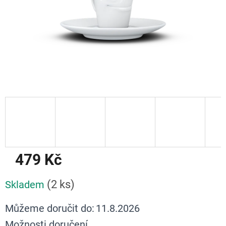
479 Kč
Měrná
(2 ks)
Skladem
cena:
Můžeme doručit do:
11.8.2026
Možnosti doručení