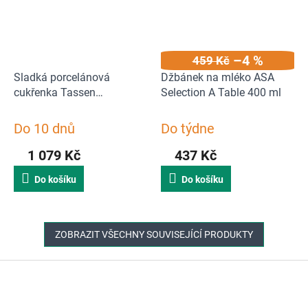
–4 %
459 Kč
Sladká porcelánová
Džbánek na mléko ASA
cukřenka Tassen
Selection A Table 400 ml
58products
Do 10 dnů
Do týdne
1 079 Kč
437 Kč
Do košíku
Do košíku
ZOBRAZIT VŠECHNY SOUVISEJÍCÍ PRODUKTY
Z
á
p