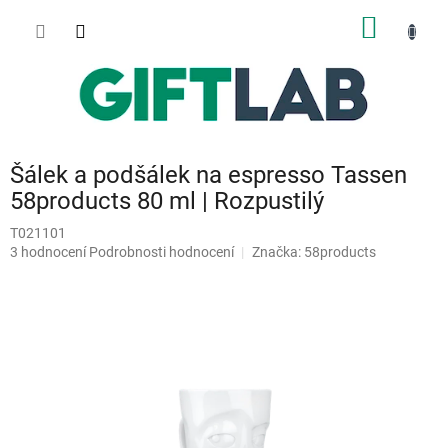
Přejít
NÁKUP
na
obsah
KOŠÍK
Šálek a podšálek na espresso Tassen
58products 80 ml | Rozpustilý
T021101
Průměrné
3 hodnocení
Podrobnosti hodnocení
Značka:
58products
hodnocení
produktu
je
5,0
z
5
hvězdiček.