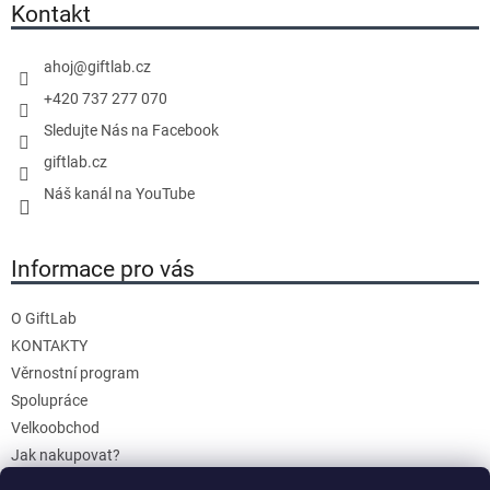
a
Kontakt
t
í
ahoj
@
giftlab.cz
+420 737 277 070
Sledujte Nás na Facebook
giftlab.cz
Náš kanál na YouTube
Informace pro vás
O GiftLab
KONTAKTY
Věrnostní program
Spolupráce
Velkoobchod
Jak nakupovat?
Doprava a platba