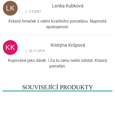
n
Lenka Kubková
o
LK
|
7.3.2021
c
Hodnocení produktu je 5 z 5 hvězdiček.
e
Krásný hrneček z velmi kvalitního porcelánu. Naprostá
n
spokojenost.
í
Kristýna Krůpová
KK
|
22.11.2019
Hodnocení produktu je 5 z 5 hvězdiček.
Kupováné jako dárek. i Za tu cenu nešlo odolat. Krásný
porcelán.
SOUVISEJÍCÍ PRODUKTY