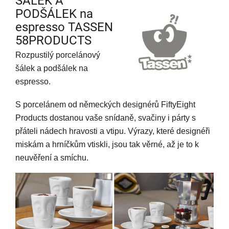
ŠÁLEK A
PODŠÁLEK na
espresso TASSEN
58PRODUCTS
Rozpustilý porcelánový
šálek a podšálek na
espresso.
S
porcelánem od německých designérů FiftyEight
Products dostanou vaše snídaně, svačiny i párty s
přáteli nádech hravosti a vtipu. Výrazy, které designéři
miskám a hrníčkům vtiskli, jsou tak věrné, až je to k
neuvěření a smíchu.