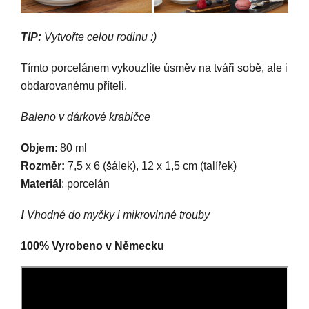
TIP:
Vytvořte celou rodinu :)
Tímto porcelánem vykouzlíte úsměv na tváři sobě, ale i
obdarovanému příteli.
Baleno v dárkové krabičce
Objem
: 80 ml
Rozměr:
7,5 x 6 (šálek), 12 x 1,5 cm (talířek)
Materiál
: porcelán
!
Vhodné do myčky i mikrovlnné trouby
100% Vyrobeno v Německu