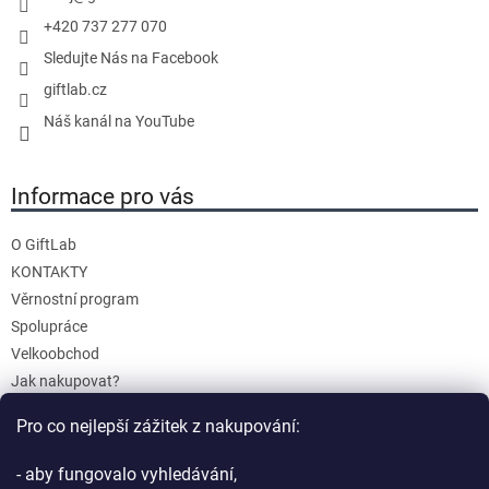
+420 737 277 070
Sledujte Nás na Facebook
giftlab.cz
Náš kanál na YouTube
Informace pro vás
O GiftLab
KONTAKTY
Věrnostní program
Spolupráce
Velkoobchod
Jak nakupovat?
Doprava a platba
Pro co nejlepší zážitek z nakupování:
Reklamace a Vrácení
Obchodní podmínky
- aby fungovalo vyhledávání,