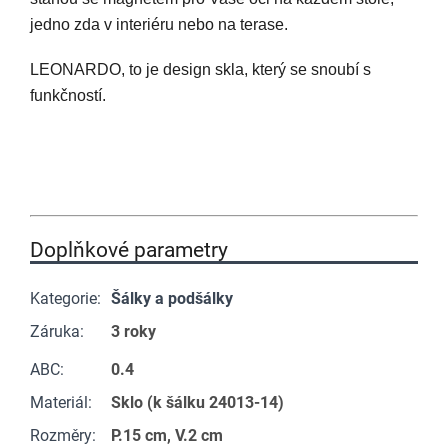
jedno zda v interiéru nebo na terase.
LEONARDO, to je design skla, který se snoubí s
funkčností.
Doplňkové parametry
Kategorie
:
Šálky a podšálky
Záruka
:
3 roky
ABC
:
0.4
Materiál
:
Sklo (k šálku 24013-14)
Rozměry
:
P.15 cm, V.2 cm