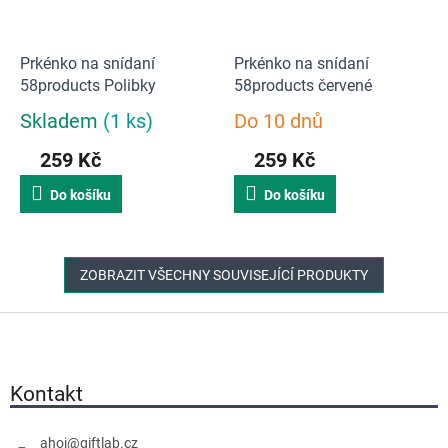
Prkénko na snídaní
Prkénko na snídaní
58products Polibky
58products červené
Skladem
(1 ks)
Do 10 dnů
Průměrné
Průměrné
hodnocení
hodnocení
259 Kč
259 Kč
produktu
produktu
je
je
Do košíku
Do košíku
5,0
5,0
z
z
5
5
hvězdiček.
hvězdiček.
ZOBRAZIT VŠECHNY SOUVISEJÍCÍ PRODUKTY
Z
á
p
a
Kontakt
t
í
ahoj
@
giftlab.cz