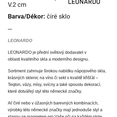
V.2 cm
Barva/Dékor:
čiré sklo
—
LEONARDO
LEONARDO je přední světový dodavatel v
oblasti kvalitního skla a moderního designu.
Sortiment zahrnuje širokou nabídku nápojového skla,
krásných sklenic na víno či sekt v kvalitě křišťál –
Teqton, vázy, mísy, svícny a také spoustu dekorací,
které dotvářejí styl této německé značky.
Ať čiré nebo v úžasných barevných kombinacích,
výrobky této německé značky mají jednoduše styl a
stanou se magnetem pro Vaše oči na každém stole,