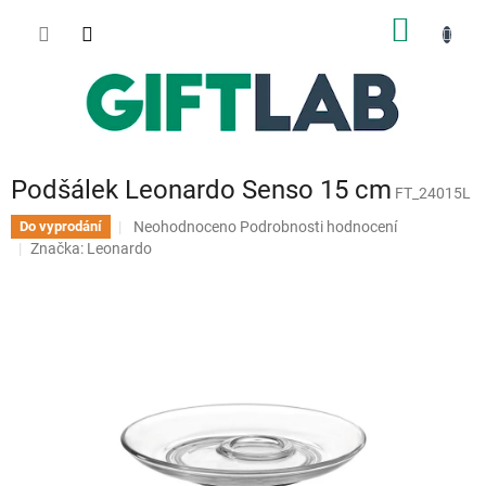
Přejít
NÁKUP
na
obsah
KOŠÍK
Podšálek Leonardo Senso 15 cm
FT_24015L
Průměrné
Neohodnoceno
Podrobnosti hodnocení
Do vyprodání
hodnocení
Značka:
Leonardo
produktu
je
0,0
z
5
hvězdiček.