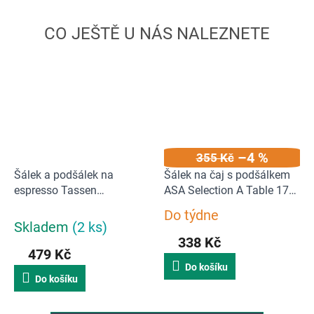
–4 %
355 Kč
Šálek a podšálek na
Šálek na čaj s podšálkem
espresso Tassen
ASA Selection A Table 170
58products 80 ml |
ml
Do týdne
Průměrné
Bezradný
Skladem
(2 ks)
hodnocení
338 Kč
produktu
479 Kč
je
Do košíku
5,0
Do košíku
z
5
hvězdiček.