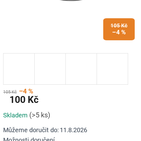
105 Kč
–4 %
–4 %
105 Kč
100 Kč
Měrná
(>5 ks)
Skladem
cena:
Můžeme doručit do:
11.8.2026
Možnosti doručení