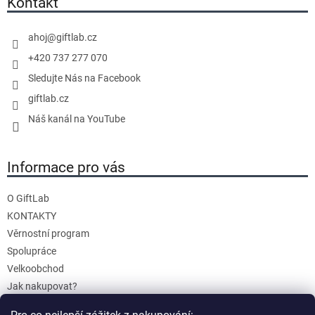
Kontakt
t
í
ahoj
@
giftlab.cz
+420 737 277 070
Sledujte Nás na Facebook
giftlab.cz
Náš kanál na YouTube
Informace pro vás
O GiftLab
KONTAKTY
Věrnostní program
Spolupráce
Velkoobchod
Jak nakupovat?
Doprava a platba