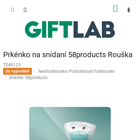
Přejít
NÁKUP
na
obsah
KOŠÍK
Prkénko na snídaní 58products Rouška
T040123
Průměrné
Neohodnoceno
Podrobnosti hodnocení
Do vyprodání
hodnocení
Značka:
58products
produktu
je
0,0
z
5
hvězdiček.