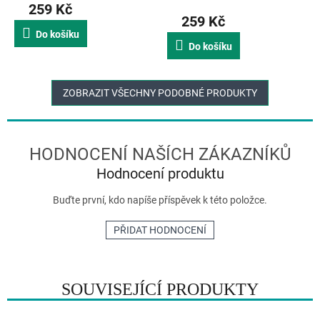
259 Kč
produktu
259 Kč
je
Do košíku
5,0
Do košíku
z
5
hvězdiček.
ZOBRAZIT VŠECHNY PODOBNÉ PRODUKTY
Hodnocení produktu
Buďte první, kdo napíše příspěvek k této položce.
PŘIDAT HODNOCENÍ
SOUVISEJÍCÍ PRODUKTY