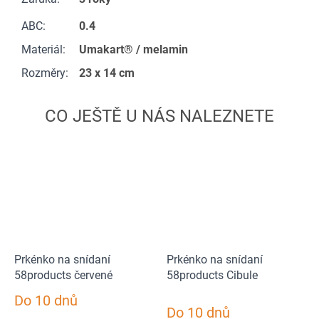
ABC
:
0.4
Materiál
:
Umakart® / melamin
Rozměry
:
23 x 14 cm
Prkénko na snídaní
Prkénko na snídaní
58products červené
58products Cibule
Do 10 dnů
Průměrné
Do 10 dnů
hodnocení