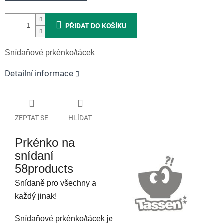
PŘIDAT DO KOŠÍKU
Snídaňové prkénko/tácek
Detailní informace
ZEPTAT SE
HLÍDAT
Prkénko na
snídaní
58products
Snídaně pro všechny a
každý jinak!
Snídaňové prkénko/tácek je