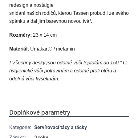
redesign a nostalgie
snídaní našich rodičů, kterou Tassen probudil ze svého
spánku a dal jim barevnou novou tvář.
Rozměry:
23 x 14 cm
Materiál:
Umakart® / melamin
!
Všechny desky jsou odolné vůči teplotám do 150 ° C,
hygienické vůči potravinám a odolné proti otěru a
odolná vůči kyselinám.
Doplňkové parametry
Kategorie
:
Servírovací tácy a tácky
Záruka
:
3 roky