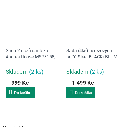
Sada 2 nožů santoku
Sada (4ks) nerezových
Andrea House MS73158,
talířů Steel BLACK+BLUM
2ks | nerez
Skladem
(2 ks)
Skladem
(2 ks)
999 Kč
1 499 Kč
Do košíku
Do košíku
Z
á
p
a