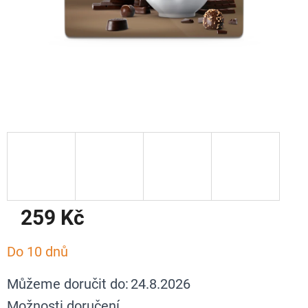
259 Kč
Měrná
Do 10 dnů
cena:
Můžeme doručit do:
24.8.2026
Možnosti doručení