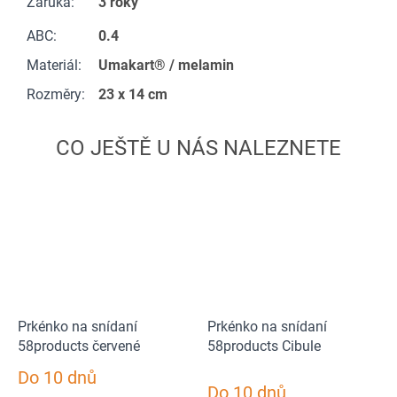
Záruka
:
3 roky
ABC
:
0.4
Materiál
:
Umakart® / melamin
Rozměry
:
23 x 14 cm
Prkénko na snídaní
Prkénko na snídaní
58products červené
58products Cibule
Do 10 dnů
Průměrné
Do 10 dnů
hodnocení