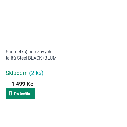
Sada (4ks) nerezových
talířů Steel BLACK+BLUM
Skladem
(2 ks)
1 499 Kč
Do košíku
Z
á
p