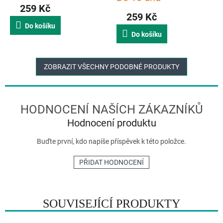
259 Kč
produktu
259 Kč
je
Do košíku
5,0
Do košíku
z
5
hvězdiček.
ZOBRAZIT VŠECHNY PODOBNÉ PRODUKTY
Hodnocení produktu
Buďte první, kdo napíše příspěvek k této položce.
PŘIDAT HODNOCENÍ
SOUVISEJÍCÍ PRODUKTY