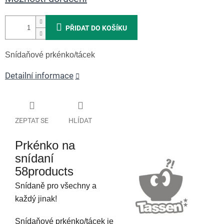
PŘIDAT DO KOŠÍKU
Snídaňové prkénko/tácek
Detailní informace
ZEPTAT SE
HLÍDAT
Prkénko na
snídaní
58products
Snídaně pro všechny a
každý jinak!
Snídaňové prkénko/tácek je