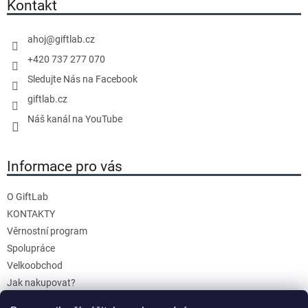
a
Kontakt
t
í
ahoj
@
giftlab.cz
+420 737 277 070
Sledujte Nás na Facebook
giftlab.cz
Náš kanál na YouTube
Informace pro vás
O GiftLab
KONTAKTY
Věrnostní program
Spolupráce
Velkoobchod
Jak nakupovat?
Doprava a platba