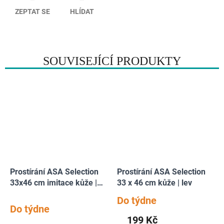
ZEPTAT SE
HLÍDAT
SOUVISEJÍCÍ PRODUKTY
Prostírání ASA Selection
Prostírání ASA Selection
33x46 cm imitace kůže |
33 x 46 cm kůže | lev
tmavě šedá
Do týdne
Průměrné
Do týdne
hodnocení
199 Kč
produktu