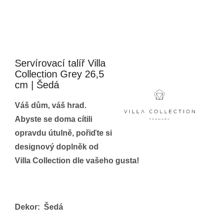
Buďte první, kdo napíše příspěvek k této položce.
PŘIDAT KOMENTÁŘ
Servírovací talíř Villa
Collection Grey 26,5
cm | Šedá
Váš dům, váš hrad.
Abyste se doma cítili
opravdu útulně, pořiďte si
designový doplněk od
Villa Collection dle vašeho gusta!
Dekor:
Šedá