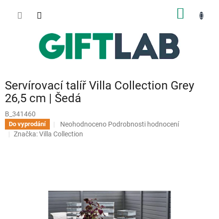
Přejít
NÁKUP
na
obsah
KOŠÍK
Servírovací talíř Villa Collection Grey
26,5 cm | Šedá
B_341460
Průměrné
Neohodnoceno
Podrobnosti hodnocení
Do vyprodání
hodnocení
Značka:
Villa Collection
produktu
je
0,0
z
5
hvězdiček.