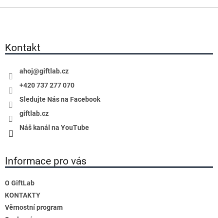
Z
á
p
a
Kontakt
t
í
ahoj
@
giftlab.cz
+420 737 277 070
Sledujte Nás na Facebook
giftlab.cz
Náš kanál na YouTube
Informace pro vás
O GiftLab
KONTAKTY
Věrnostní program