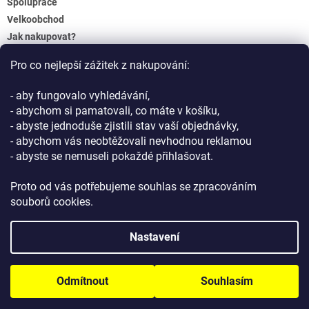
Spolupráce
Velkoobchod
Jak nakupovat?
Doprava a platba
Pro co nejlepší zážitek z nakupování:
Reklamace a Vrácení
Obchodní podmínky
- aby fungovalo vyhledávání,
Podmínky ochrany osobních údajů
- abychom si pamatovali, co máte v košíku,
- abyste jednoduše zjistili stav vaší objednávky,
- abychom vás neobtěžovali nevhodnou reklamou
- abyste se nemuseli pokaždé přihlašovat.
Proto od vás potřebujeme souhlas se zpracováním
souborů cookies.
Vytvořil Shoptet
Nastavení
Copyright 2026
GIFTLAB.cz
. Všechna práva vyhrazena.
Upravit
Odmítnout
Souhlasím
nastavení cookies