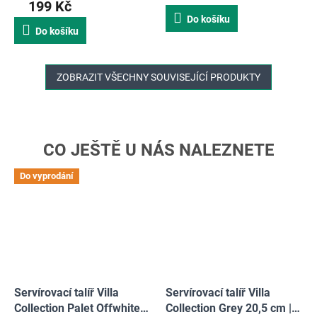
199 Kč
je
Do košíku
5,0
Do košíku
z
5
hvězdiček.
ZOBRAZIT VŠECHNY SOUVISEJÍCÍ PRODUKTY
Do vyprodání
Servírovací talíř Villa
Servírovací talíř Villa
Collection Palet Offwhite
Collection Grey 20,5 cm |