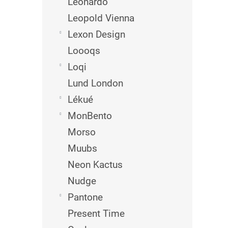
Leonardo
Leopold Vienna
Lexon Design
Loooqs
Loqi
Lund London
Lékué
MonBento
Morso
Muubs
Neon Kactus
Nudge
Pantone
Present Time