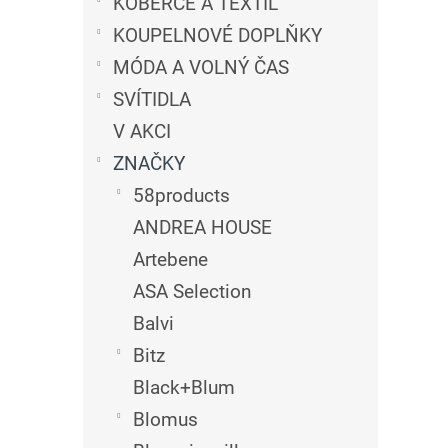
n
KOBERCE A TEXTIL
e
KOUPELNOVÉ DOPLŇKY
l
MÓDA A VOLNÝ ČAS
SVÍTIDLA
V AKCI
ZNAČKY
58products
ANDREA HOUSE
Artebene
ASA Selection
Balvi
Bitz
Black+Blum
Blomus