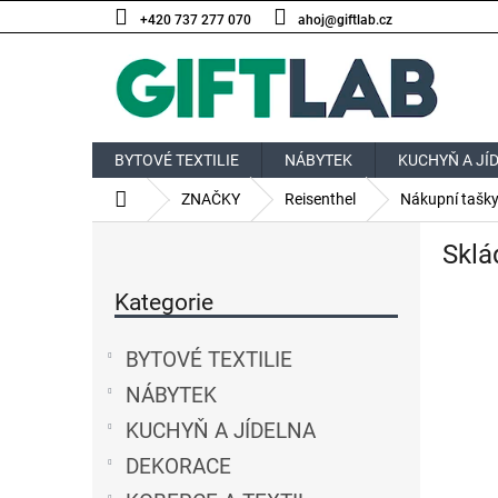
Přejít
+420 737 277 070
ahoj@giftlab.cz
na
obsah
BYTOVÉ TEXTILIE
NÁBYTEK
KUCHYŇ A JÍ
Domů
ZNAČKY
Reisenthel
Nákupní tašky
P
Sklá
o
Přeskočit
s
kategorie
Kategorie
t
r
a
BYTOVÉ TEXTILIE
n
NÁBYTEK
n
í
KUCHYŇ A JÍDELNA
p
DEKORACE
a