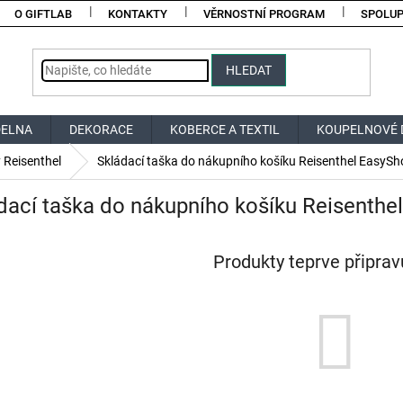
O GIFTLAB
KONTAKTY
VĚRNOSTNÍ PROGRAM
SPOLU
HLEDAT
DELNA
DEKORACE
KOBERCE A TEXTIL
KOUPELNOVÉ 
 Reisenthel
Skládací taška do nákupního košíku Reisenthel EasyS
dací taška do nákupního košíku Reisenth
Produkty teprve připra