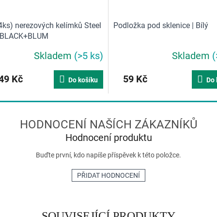
4ks) nerezových kelímků Steel
Podložka pod sklenice | Bílý
 BLACK+BLUM
Skladem
(>5 ks)
Skladem
(
49 Kč
59 Kč
Do košíku
Do 
Hodnocení produktu
Buďte první, kdo napíše příspěvek k této položce.
PŘIDAT HODNOCENÍ
SOUVISEJÍCÍ PRODUKTY