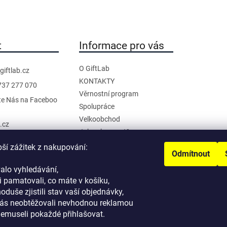
hvězdiček.
t
Informace pro vás
O GiftLab
giftlab.cz
KONTAKTY
737 277 070
Věrnostní program
te Nás na Faceboo
Spolupráce
Velkoobchod
b.cz
Jak nakupovat?
anál na YouTube
Doprava a platba
pší zážitek z nakupování:
Odmítnout
Reklamace a Vrácení
alo vyhledávání,
Obchodní podmínky
 pamatovali, co máte v košíku,
Podmínky ochrany osobních
noduše zjistili stav vaší objednávky,
údajů
ás neobtěžovali nevhodnou reklamou
nemuseli pokaždé přihlašovat.