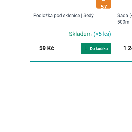
–
57
%
Podložka pod sklenice | Šedý
Sada (
500ml
Skladem
(>5 ks)
59 Kč
1 2
Do košíku