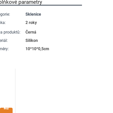
plňkové parametry
gorie
:
Sklenice
uka
:
2 roky
a produktů
:
Černá
riál
:
Silikon
měry
:
10*10*0,5cm
139
Kč