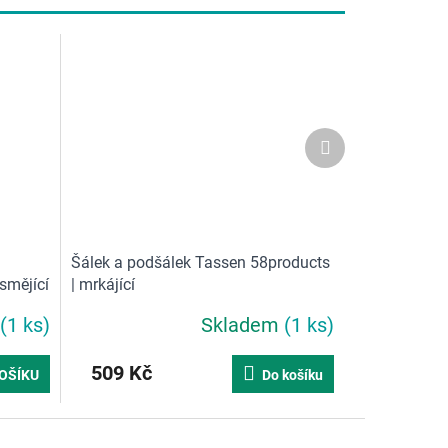
Další
produkt
Šálek a podšálek Tassen 58products
 smějící
| mrkájící
(1 ks)
Skladem
(1 ks)
Průměrné
hodnocení
produktu
509 Kč
OŠÍKU
Do košíku
je
5,0
z
5