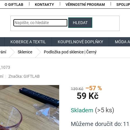
O GIFTLAB
KONTAKTY
VĚRNOSTNÍ PROGRAM
SPOLU
HLEDAT
KOBERCE A TEXTIL
KOUPELNOVÉ DOPLŇKY
MÓDA A
vání
Sklenice
Podložka pod sklenice | Černý
_1073
ní
Značka:
GIFTLAB
–57 %
139 Kč
59 Kč
Měrná
(>5 ks)
Skladem
cena:
Můžeme doručit do:
11