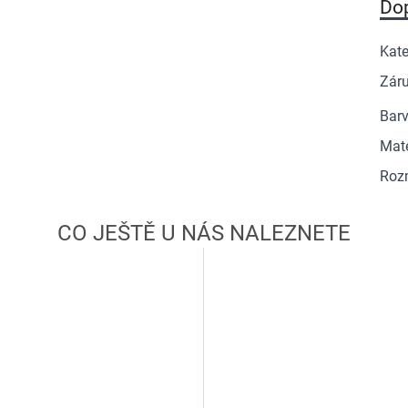
Do
Kate
Zár
Barv
Mate
Roz