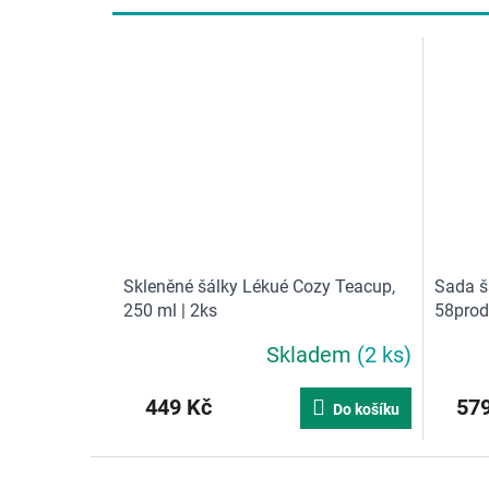
Skleněné šálky Lékué Cozy Teacup,
Sada š
250 ml | 2ks
58produ
se
Skladem
(2 ks)
Průměrné
hodnocení
produktu
449 Kč
579
Do košíku
je
5,0
z
Z
5