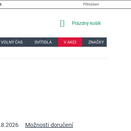
PRÁCE
VELKOOBCHOD
JAK NAKUPOVAT?
DOPRAVA A PL
Přihlášení
NÁKUPNÍ
Prázdný košík
KOŠÍK
 VOLNÝ ČAS
SVÍTIDLA
V AKCI
ZNAČKY
DÁRKOV
.8.2026
Možnosti doručení