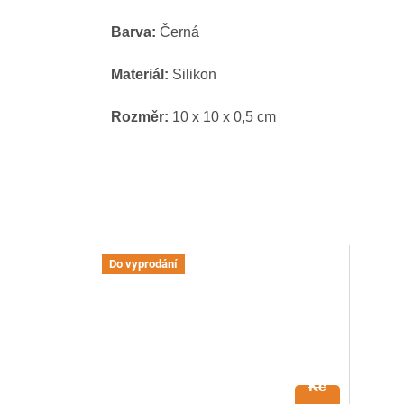
Barva:
Černá
Materiál:
Silikon
Rozměr:
10 x 10 x 0,5 cm
Do vyprodání
139
Kč