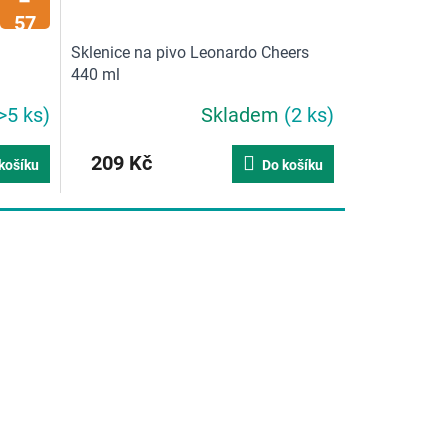
–
57
%
Sklenice na pivo Leonardo Cheers
440 ml
>5 ks)
Skladem
(2 ks)
209 Kč
košíku
Do košíku