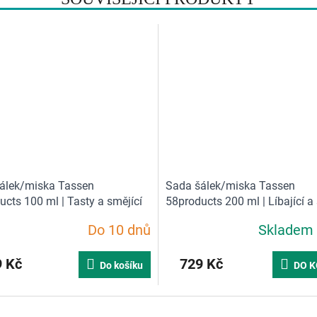
álek/miska Tassen
Sada šálek/miska Tassen
cts 100 ml | Tasty a smějící
58products 200 ml | Líbající a
Do 10 dnů
Skladem
Průměrné
hodnocení
produktu
 Kč
729 Kč
Do košíku
DO K
je
5,0
z
5