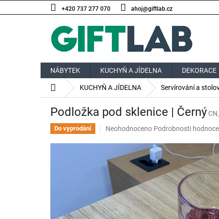
Přejít
+420 737 277 070
ahoj@giftlab.cz
na
obsah
NÁBYTEK
KUCHYŇ A JÍDELNA
DEKORACE
Domů
KUCHYŇ A JÍDELNA
Servírování a stolo
Podložka pod sklenice | Černý
CN
Průměrné
Neohodnoceno
Podrobnosti hodnoce
Do vyprodání
hodnocení
produktu
je
0,0
z
5
hvězdiček.