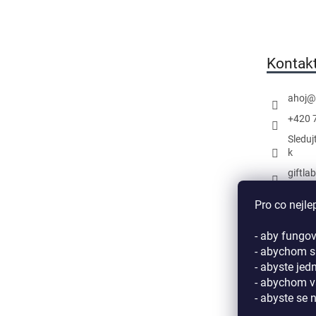
á
hvězdiček.
p
a
t
Kontak
í
ahoj
@
+420 
Sleduj
k
giftla
Náš k
Pro co nejle
- aby fungov
- abychom si
- abyste jed
- abychom v
- abyste se 