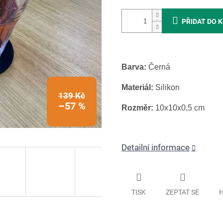
PŘIDAT DO 
Barva:
Černá
Materiál:
Silikon
139 Kč
–57 %
Rozměr:
10x10x0,5 cm
Detailní informace
TISK
ZEPTAT SE
H