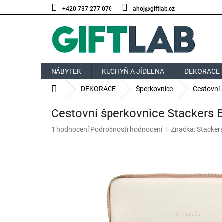
Přejít
+420 737 277 070
ahoj@giftlab.cz
na
obsah
NÁBYTEK
KUCHYŇ A JÍDELNA
DEKORACE
Domů
DEKORACE
Šperkovnice
Cestovní 
Cestovní šperkovnice Stackers B
Průměrné
1 hodnocení
Podrobnosti hodnocení
Značka:
Stacker
hodnocení
produktu
je
5,0
z
5
hvězdiček.