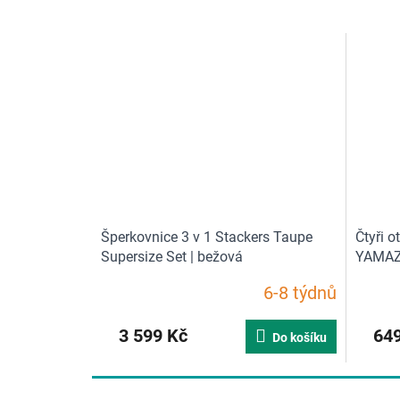
Šperkovnice 3 v 1 Stackers Taupe
Čtyři o
Supersize Set | bežová
YAMAZA
6-8 týdnů
Průměrné
hodnocení
produktu
3 599 Kč
649
Do košíku
je
5,0
z
5