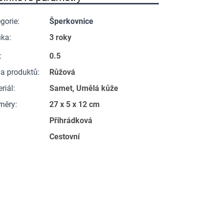
gorie
:
Šperkovnice
uka
:
3 roky
:
0.5
a produktů
:
Růžová
riál
:
Samet, Umělá kůže
měry
:
27 x 5 x 12 cm
:
Přihrádková
Cestovní