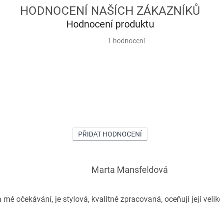
Hodnocení produktu
Průměrné
1 hodnocení
hodnocení
produktu
je
5,0
z
5
hvězdiček.
PŘIDAT HODNOCENÍ
Marta Mansfeldová
mé očekávání, je stylová, kvalitně zpracovaná, oceňuji její velik