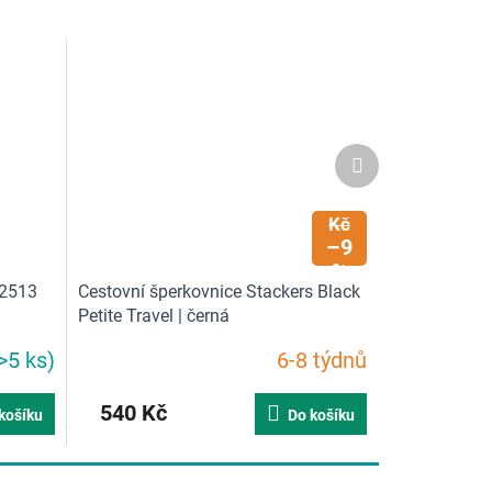
Další
produkt
599
Kč
–9
%
 2513
Cestovní šperkovnice Stackers Black
Petite Travel | černá
>5 ks)
6-8 týdnů
Průměrné
hodnocení
produktu
540 Kč
košíku
Do košíku
je
5,0
z
5