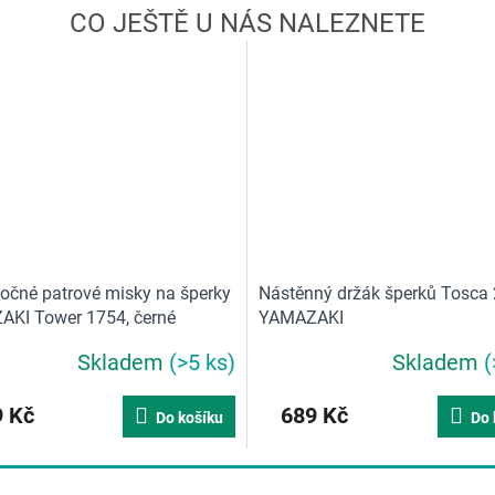
točné patrové misky na šperky
Nástěnný držák šperků Tosca
KI Tower 1754, černé
YAMAZAKI
Skladem
(>5 ks)
Skladem
(
 Kč
689 Kč
Do košíku
Do 