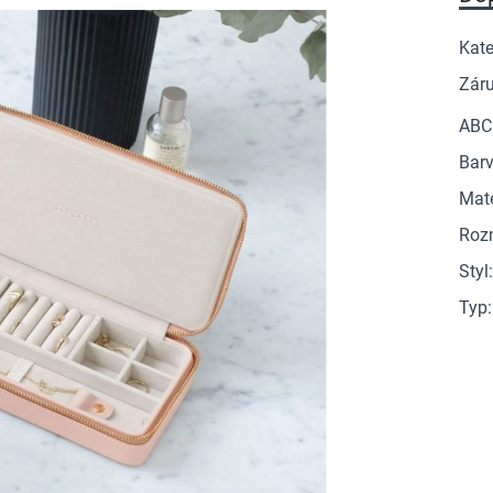
Kate
Zár
ABC
Barv
Mate
Roz
Styl
Typ
: