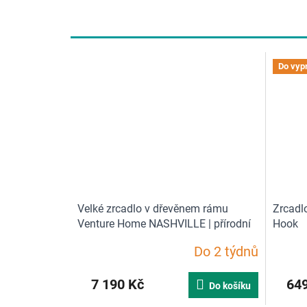
d
n
o
c
Do vyp
e
n
í
Velké zrcadlo v dřevěnem rámu
Zrcadl
Venture Home NASHVILLE | přírodní
Hook
Do 2 týdnů
7 190 Kč
649
Do košíku