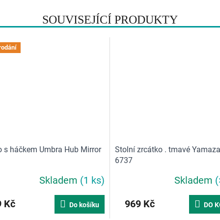
SOUVISEJÍCÍ PRODUKTY
rodání
o s háčkem Umbra Hub Mirror
Stolní zrcátko . tmavé Yamaza
6737
Skladem
(1 ks)
Skladem
(
 Kč
969 Kč
Do košíku
DO K