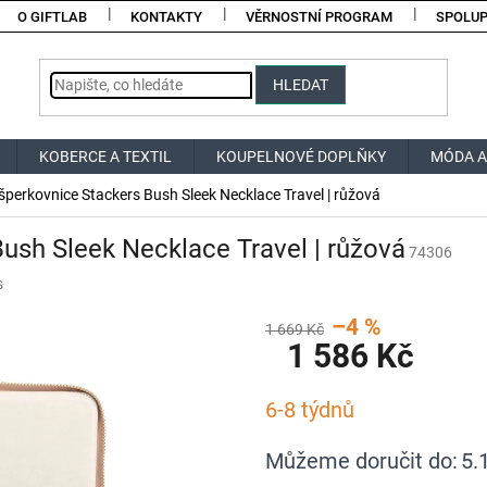
O GIFTLAB
KONTAKTY
VĚRNOSTNÍ PROGRAM
SPOLU
HLEDAT
KOBERCE A TEXTIL
KOUPELNOVÉ DOPLŇKY
MÓDA A
šperkovnice Stackers Bush Sleek Necklace Travel | růžová
ush Sleek Necklace Travel | růžová
74306
s
–4 %
1 669 Kč
1 586 Kč
Měrná
6-8 týdnů
cena:
Můžeme doručit do:
5.