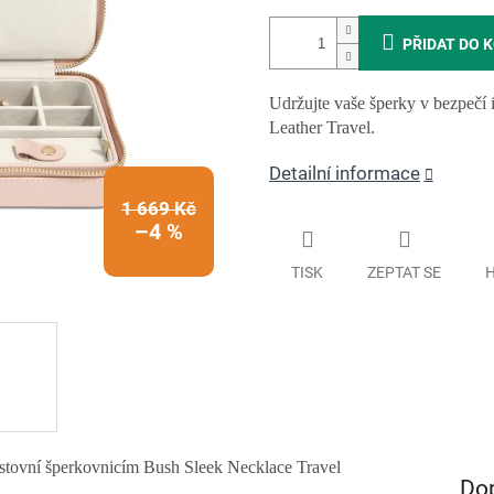
PŘIDAT DO 
Udržujte vaše šperky v bezpečí 
Leather Travel.
Detailní informace
1 669 Kč
–4 %
TISK
ZEPTAT SE
H
cestovní šperkovnicím Bush Sleek Necklace Travel
Do