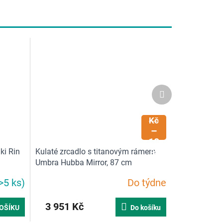
Další
produkt
4
390
Kč
–
10
ki Rin
Kulaté zrcadlo s titanovým rámem
%
Umbra Hubba Mirror, 87 cm
>5 ks)
Do týdne
3 951 Kč
OŠÍKU
Do košíku