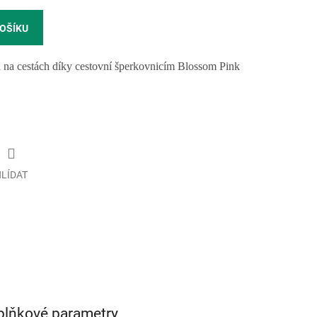
KOŠÍKU
i na cestách díky cestovní šperkovnicím Blossom Pink
LÍDAT
plňkové parametry