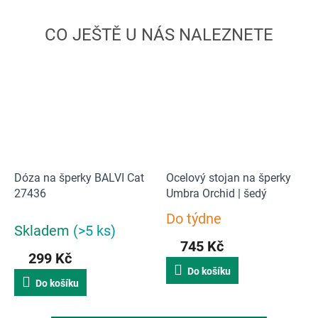
Dóza na šperky BALVI Cat
Ocelový stojan na šperky
27436
Umbra Orchid | šedý
Do týdne
Průměrné
Skladem
(>5 ks)
hodnocení
745 Kč
produktu
299 Kč
je
Do košíku
5,0
Do košíku
z
5
hvězdiček.