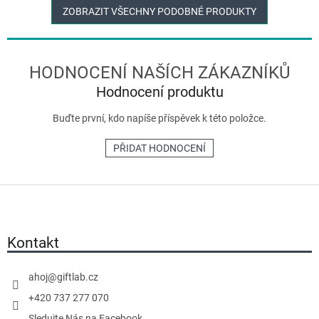
ZOBRAZIT VŠECHNY PODOBNÉ PRODUKTY
Hodnocení produktu
Buďte první, kdo napíše příspěvek k této položce.
PŘIDAT HODNOCENÍ
Z
á
p
a
Kontakt
t
í
ahoj
@
giftlab.cz
+420 737 277 070
Sledujte Nás na Facebook