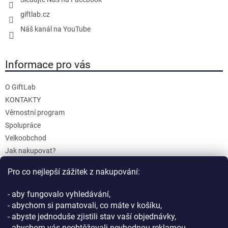
giftlab.cz
Náš kanál na YouTube
Informace pro vás
O GiftLab
KONTAKTY
Věrnostní program
Spolupráce
Velkoobchod
Jak nakupovat?
Doprava a platba
Pro co nejlepší zážitek z nakupování:
Reklamace a Vrácení
Obchodní podmínky
- aby fungovalo vyhledávání,
Podmínky ochrany osobních údajů
- abychom si pamatovali, co máte v košíku,
- abyste jednoduše zjistili stav vaší objednávky,
- abychom vás neobtěžovali nevhodnou reklamou