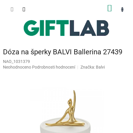
Přejít
NÁKUP
na
obsah
KOŠÍK
Dóza na šperky BALVI Ballerina 27439
NAO_1031379
Průměrné
Neohodnoceno
Podrobnosti hodnocení
Značka:
Balvi
hodnocení
produktu
je
0,0
z
5
hvězdiček.