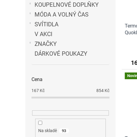
KOUPELNOVÉ DOPLŇKY
MÓDA A VOLNÝ ČAS
SVÍTIDLA
Termo
Quokk
V AKCI
ZNAČKY
DÁRKOVÉ POUKAZY
1
Novi
Cena
167
Kč
854
Kč
Na skladě
93