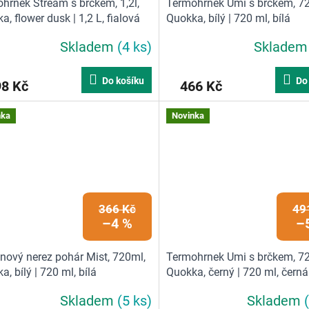
hrnek Stream s brčkem, 1,2l,
Termohrnek Umi s brčkem, 7
a, flower dusk | 1,2 L, fialová
Quokka, bílý | 720 ml, bílá
Skladem
(4 ks)
Sklade
Do košíku
Do
98 Kč
466 Kč
nka
Novinka
366 Kč
49
–4 %
–
nový nerez pohár Mist, 720ml,
Termohrnek Umi s brčkem, 7
, bílý | 720 ml, bílá
Quokka, černý | 720 ml, černá
Skladem
(5 ks)
Skladem