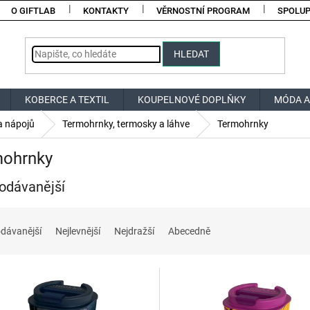
O GIFTLAB
KONTAKTY
VĚRNOSTNÍ PROGRAM
SPOLU
HLEDAT
KOBERCE A TEXTIL
KOUPELNOVÉ DOPLŇKY
MÓDA A
a nápojů
Termohrnky, termosky a láhve
Termohrnky
mohrnky
odávanější
dávanější
Nejlevnější
Nejdražší
Abecedně