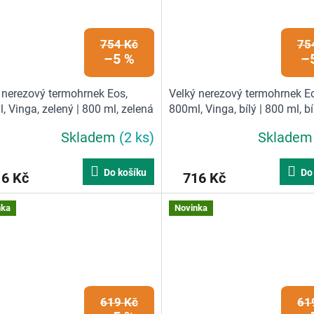
754 Kč
75
–5 %
–
 nerezový termohrnek Eos,
Velký nerezový termohrnek E
, Vinga, zelený | 800 ml, zelená
800ml, Vinga, bílý | 800 ml, bí
Skladem
(2 ks)
Sklade
Do košíku
Do
16 Kč
716 Kč
nka
Novinka
619 Kč
61