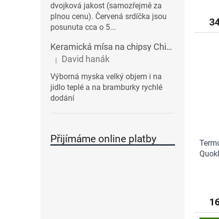
dvojková jakost (samozřejmě za
plnou cenu). Červená srdíčka jsou
3
posunuta cca o 5...
Keramická mísa na chipsy Chips BALVI | modrá
David hanák
|
Hodnocení produktu je 5 z 5 hvězdiček.
Výborná myska velký objem i na
jidlo teplé a na bramburky rychlé
dodání
Přijímáme online platby
Termo
Quokk
1