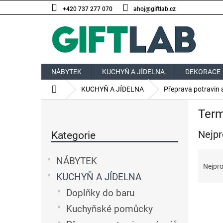
Přejít
+420 737 277 070
ahoj@giftlab.cz
na
obsah
NÁBYTEK
KUCHYŇ A JÍDELNA
DEKORACE
Domů
KUCHYŇ A JÍDELNA
Přeprava potravin 
P
Ter
o
Přeskočit
s
Nejpr
kategorie
Kategorie
t
r
Ř
a
NÁBYTEK
a
Nejpro
n
z
KUCHYŇ A JÍDELNA
n
e
í
Doplňky do baru
V
n
p
ý
í
Kuchyňské pomůcky
a
p
p