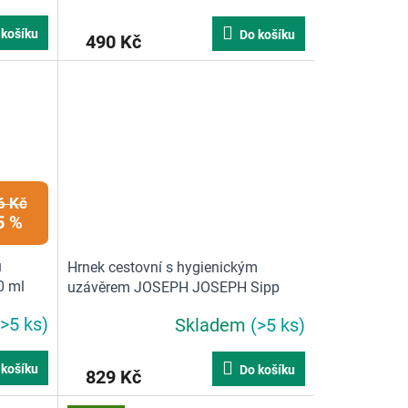
 košíku
Do košíku
490 Kč
6 Kč
5 %
u
Hrnek cestovní s hygienickým
0 ml
uzávěrem JOSEPH JOSEPH Sipp
Travel Mug 81133 | 454ml | nerez
(>5 ks)
Skladem
(>5 ks)
 košíku
Do košíku
829 Kč