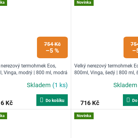
nka
Novinka
754 Kč
75
–5 %
–
 nerezový termohrnek Eos,
Velký nerezový termohrnek E
, Vinga, modrý | 800 ml, modrá
800ml, Vinga, šedý | 800 ml, 
Skladem
(1 ks)
Sklade
Do košíku
Do
16 Kč
716 Kč
nka
Novinka