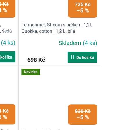
6 Kč
735 Kč
4 %
–5 %
,
Termohrnek Stream s brčkem, 1,2l,
, šedá
Quokka, cotton | 1,2 L, bílá
m
(4 ks)
Skladem
(4 ks)
 košíku
Do košíku
698 Kč
Novinka
1 Kč
830 Kč
5 %
–5 %