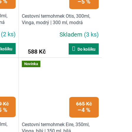
5 %
–5 %
0ml,
Cestovní termohrnek Otis, 300ml,
rná
Vinga, modrý | 300 ml, modrá
m
(2 ks)
Skladem
(3 ks)
 košíku
Do košíku
588 Kč
Novinka
9 Kč
665 Kč
5 %
–4 %
0ml,
Cestovní termohrnek Eire, 350ml,
Vinga, bílý | 350 ml, bílá