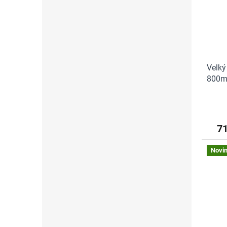
Velký
800ml
7
Novi