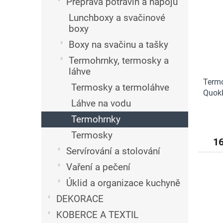
n
Přeprava potravin a nápojů
i
r
e
Lunchboxy a svačinové
s
o
l
boxy
p
d
r
u
Boxy na svačinu a tašky
o
k
Termohrnky, termosky a
d
t
láhve
u
ů
Termo
k
Termosky a termoláhve
Quokk
t
Láhve na vodu
ů
Termohrnky
Termosky
1
Servírování a stolování
Vaření a pečení
Úklid a organizace kuchyně
DEKORACE
KOBERCE A TEXTIL