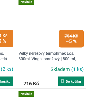
Novinka
4 Kč
754 Kč
5 %
–5 %
os,
Velký nerezový termohrnek Eos,
šedá
800ml, Vinga, oranžový | 800 ml,
oranžová
m
(2 ks)
Skladem
(1 ks)
 košíku
Do košíku
716 Kč
Novinka