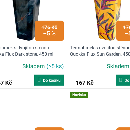
176 Kč
17
–5 %
–
hrnek s dvojitou stěnou
Termohrnek s dvojitou stěno
a Flux Dark stone, 450 ml
Quokka Flux Sun Garden, 45
Skladem
(>5 ks)
Sklade
Do košíku
Do
67 Kč
167 Kč
Novinka