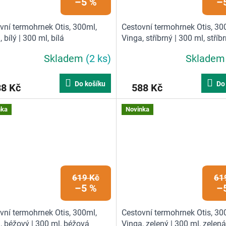
–5 %
–
vní termohrnek Otis, 300ml,
Cestovní termohrnek Otis, 30
 bílý | 300 ml, bílá
Vinga, stříbrný | 300 ml, stříb
Skladem
(2 ks)
Sklade
Do košíku
Do
88 Kč
588 Kč
nka
Novinka
619 Kč
61
–5 %
–
vní termohrnek Otis, 300ml,
Cestovní termohrnek Otis, 30
, béžový | 300 ml, béžová
Vinga, zelený | 300 ml, zelená