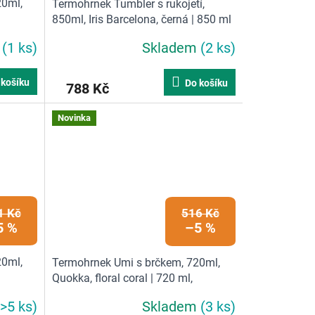
20ml,
Termohrnek Tumbler s rukojetí,
850ml, Iris Barcelona, černá | 850 ml
m
(1 ks)
Skladem
(2 ks)
 košíku
Do košíku
788 Kč
Novinka
1 Kč
516 Kč
5 %
–5 %
20ml,
Termohrnek Umi s brčkem, 720ml,
Quokka, floral coral | 720 ml,
oranžová
(>5 ks)
Skladem
(3 ks)