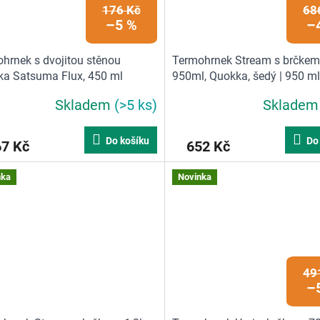
176 Kč
68
–5 %
–
hrnek s dvojitou stěnou
Termohrnek Stream s brčkem
a Satsuma Flux, 450 ml
950ml, Quokka, šedý | 950 ml
Skladem
(>5 ks)
Sklade
Do košíku
Do
67 Kč
652 Kč
nka
Novinka
49
–