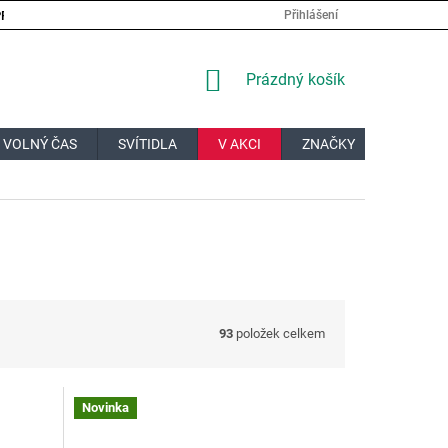
PRÁCE
VELKOOBCHOD
JAK NAKUPOVAT?
DOPRAVA A PL
Přihlášení
NÁKUPNÍ
Prázdný košík
KOŠÍK
 VOLNÝ ČAS
SVÍTIDLA
V AKCI
ZNAČKY
DÁRKOV
93
položek celkem
Novinka