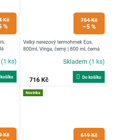
4 Kč
754 Kč
5 %
–5 %
os,
Velký nerezový termohrnek Eos,
lá
800ml, Vinga, černý | 800 ml, černá
m
(1 ks)
Skladem
(1 ks)
 košíku
Do košíku
716 Kč
Novinka
9 Kč
619 Kč