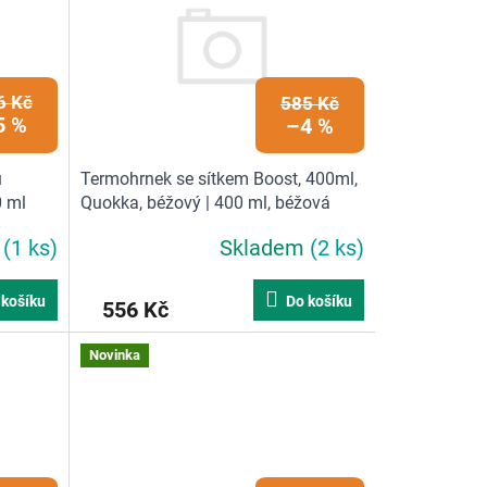
6 Kč
585 Kč
5 %
–4 %
u
Termohrnek se sítkem Boost, 400ml,
0 ml
Quokka, béžový | 400 ml, béžová
m
(1 ks)
Skladem
(2 ks)
 košíku
Do košíku
556 Kč
Novinka