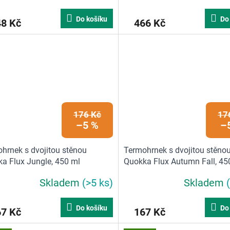
Do košíku
Do
48 Kč
466 Kč
176 Kč
17
–5 %
–
hrnek s dvojitou stěnou
Termohrnek s dvojitou stěno
a Flux Jungle, 450 ml
Quokka Flux Autumn Fall, 45
Skladem
(>5 ks)
Skladem
Do košíku
Do
67 Kč
167 Kč