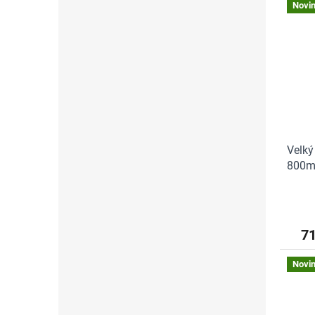
Novi
Velký
800ml
7
Novi