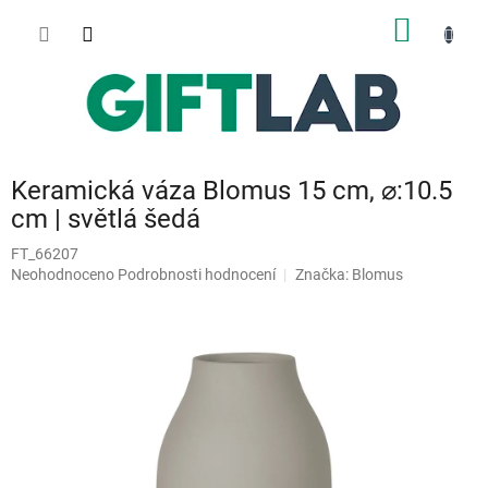
Přejít
NÁKUP
na
obsah
KOŠÍK
Keramická váza Blomus 15 cm, ⌀:10.5
cm | světlá šedá
FT_66207
Průměrné
Neohodnoceno
Podrobnosti hodnocení
Značka:
Blomus
hodnocení
produktu
je
0,0
z
5
hvězdiček.