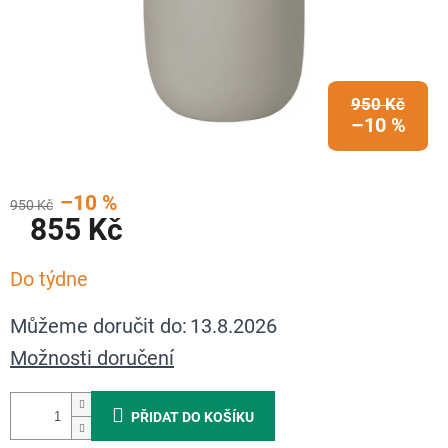
950 Kč
–10 %
–10 %
950 Kč
855 Kč
Měrná
Do týdne
cena:
Můžeme doručit do:
13.8.2026
Možnosti doručení
PŘIDAT DO KOŠÍKU