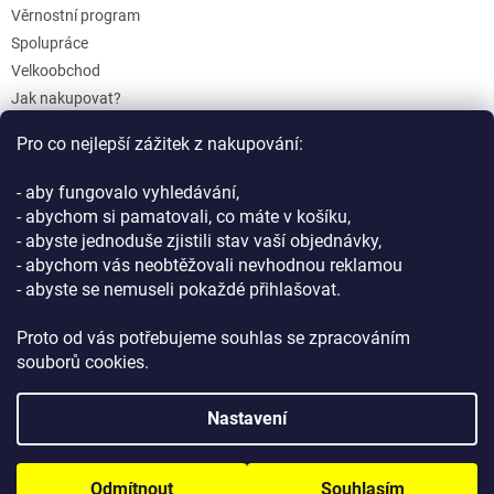
Věrnostní program
Spolupráce
Velkoobchod
Jak nakupovat?
Doprava a platba
Pro co nejlepší zážitek z nakupování:
Reklamace a Vrácení
Obchodní podmínky
- aby fungovalo vyhledávání,
Podmínky ochrany osobních údajů
- abychom si pamatovali, co máte v košíku,
- abyste jednoduše zjistili stav vaší objednávky,
- abychom vás neobtěžovali nevhodnou reklamou
- abyste se nemuseli pokaždé přihlašovat.
Proto od vás potřebujeme souhlas se zpracováním
souborů cookies.
Vytvořil Shoptet
Nastavení
Copyright 2026
GIFTLAB.cz
. Všechna práva vyhrazena.
Upravit
Odmítnout
Souhlasím
nastavení cookies