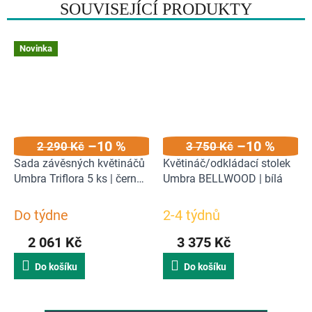
SOUVISEJÍCÍ PRODUKTY
Novinka
–10 %
–10 %
2 290 Kč
3 750 Kč
Sada závěsných květináčů
Květináč/odkládací stolek
Umbra Triflora 5 ks | černá,
Umbra BELLWOOD | bílá
šedá
Do týdne
2-4 týdnů
2 061 Kč
3 375 Kč
Do košíku
Do košíku