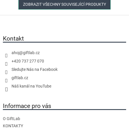
ZOBRAZIT VŠECHNY SOUVISEJÍCÍ PRODUKTY
Z
á
p
a
Kontakt
t
í
ahoj
@
giftlab.cz
+420 737 277 070
Sledujte Nás na Facebook
giftlab.cz
Náš kanál na YouTube
Informace pro vás
O GiftLab
KONTAKTY