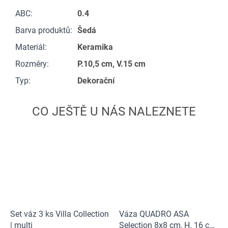
ABC
:
0.4
Barva produktů
:
Šedá
Materiál
:
Keramika
Rozměry
:
P.10,5 cm, V.15 cm
Typ
:
Dekorační
Set váz 3 ks Villa Collection
Váza QUADRO ASA
| multi
Selection 8x8 cm, H. 16 cm