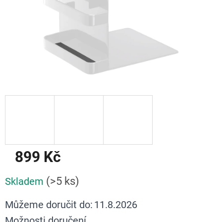
899 Kč
Měrná
(>5 ks)
Skladem
cena:
Můžeme doručit do:
11.8.2026
Možnosti doručení