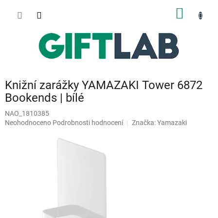
Přejít
NÁKUP
na
obsah
KOŠÍK
Knižní zarážky YAMAZAKI Tower 6872
Bookends | bílé
NAO_1810385
Průměrné
Neohodnoceno
Podrobnosti hodnocení
Značka:
Yamazaki
hodnocení
produktu
je
0,0
z
5
hvězdiček.