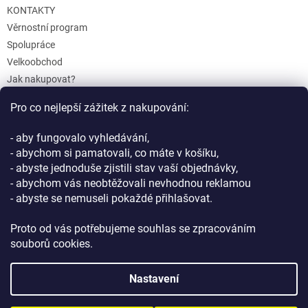
KONTAKTY
Věrnostní program
Spolupráce
Velkoobchod
Jak nakupovat?
Doprava a platba
Pro co nejlepší zážitek z nakupování:
Reklamace a Vrácení
Obchodní podmínky
- aby fungovalo vyhledávání,
Podmínky ochrany osobních údajů
- abychom si pamatovali, co máte v košíku,
- abyste jednoduše zjistili stav vaší objednávky,
- abychom vás neobtěžovali nevhodnou reklamou
- abyste se nemuseli pokaždé přihlašovat.
Proto od vás potřebujeme souhlas se zpracováním
souborů cookies.
Vytvořil Shoptet
Nastavení