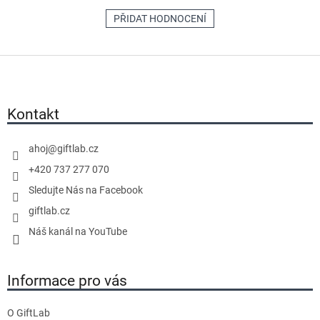
PŘIDAT HODNOCENÍ
Z
á
p
a
Kontakt
t
í
ahoj
@
giftlab.cz
+420 737 277 070
Sledujte Nás na Facebook
giftlab.cz
Náš kanál na YouTube
Informace pro vás
O GiftLab